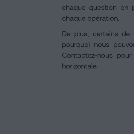
Contacter
chaque question en p
chaque opération.
Avis
De plus, certains d
légal
pourquoi nous pouvon
Politique
Contactez-nous pou
de
horizontale.
Cookies
Manifeste
Liens
Juridiques
et
Notariaux
d'Intérêt
Processus