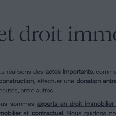
et droit immo
us réalisons des
actes importants
, comm
construction
, effectuer une
donation entre
utés, entre autres.
 nous sommes
experts en droit immobilier
mobilier
et
contractuel
. Nous guidons no