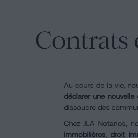
Acte
de
Peut-
Installations
Vente
on
à
signer
Contrats 
Barcelone
une
Notaire
hypothèque
Hypothèques
sans
Dissolution
certificat
en
de
d'habitabilité
couple
?
de
ligne
Au cours de la vie, no
Contacter
fait
déclarer une nouvelle 
à
dissoudre des communa
Barcelone
Blog
Notaire
Chez JLA Notarios,
en
immobilières
,
droit im
ligne