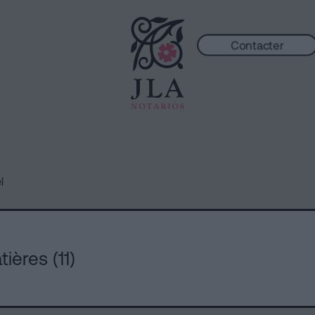
Contacter
l
ières (11)