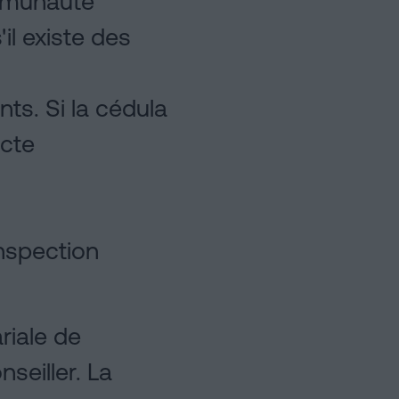
ommunauté
il existe des
nts. Si la cédula
ecte
Inspection
riale de
seiller. La