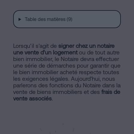
de
Installations
Vente
à
Table des matières (9)
Barcelone
Notaire
Hypothèques
en
Lorsqu'il s'agit de
signer chez un notaire
Dissolution
une vente d'un logement
ou de tout autre
de
bien immobilier, le Notaire devra effectuer
ligne
couple
une série de démarches pour garantir que
de
le bien immobilier acheté respecte toutes
les exigences légales. Aujourd'hui, nous
fait
parlerons des fonctions du Notaire dans la
Blog
à
vente de biens immobiliers et des
frais de
Barcelone
vente associés
.
Notaire
Contacter
en
ligne