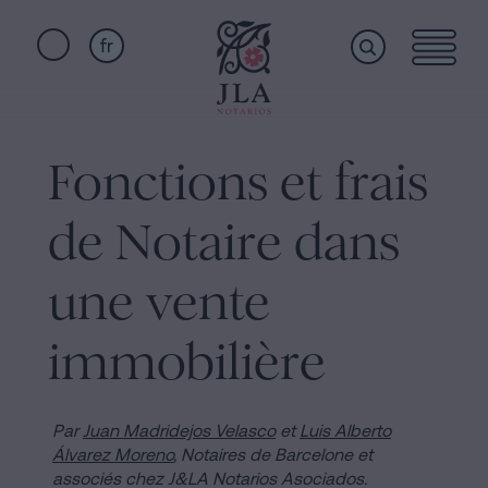
fr
Home
Liens
rapides
Fonctions et frais
Services
Serment
de Notaire dans
de
Nationalité
Qui
une vente
Notaire
pour
immobilière
sommes-
Successions
à
nous
Barcelone
Par
Juan Madridejos Velasco
et
Luis Alberto
Álvarez Moreno
,
Notaires de Barcelone et
Acte
associés chez J&LA Notarios Asociados.