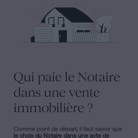
Commercial
et
Avis
sociétés
légal
Traiter
Politique
une
succession
de
en
Cookies
cinq
étapes
Manifeste
Qui paie le Notaire
Peut-
Liens
dans une vente
on
Juridiques
signer
immobilière ?
une
et
hypothèque
Notariaux
sans
Comme point de départ, il faut savoir que
certificat
d'Intérêt
le choix du Notaire dans une
acte de