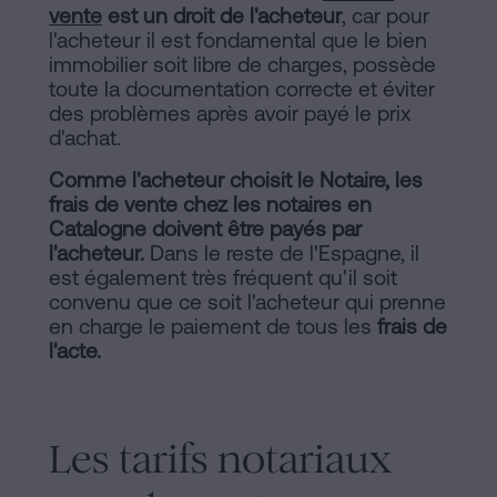
d'habitabilité
vente
est un droit de l'acheteur
, car pour
Processus
?
l'acheteur il est fondamental que le bien
immobilier soit libre de charges, possède
Éditorial
Contacter
toute la documentation correcte et éviter
des problèmes après avoir payé le prix
de
d'achat.
Contenus
Comme l'acheteur choisit le Notaire, les
frais de vente chez les notaires en
Personalizar
Catalogne doivent être payés par
cookies
l'acheteur.
Dans le reste de l'Espagne, il
est également très fréquent qu'il soit
convenu que ce soit l'acheteur qui prenne
Suivez-
en charge le paiement de tous les
frais de
l'acte.
nous
sur
les
Les tarifs notariaux
réseaux