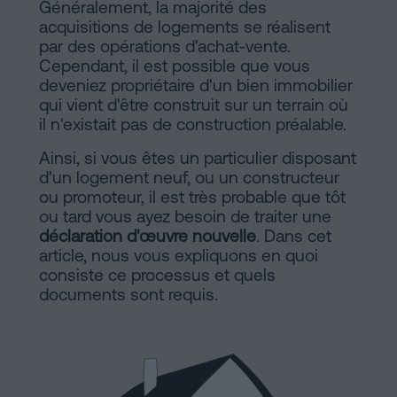
de
Généralement, la majorité des
Installations
acquisitions de logements se réalisent
Vente
par des opérations d'achat-vente.
à
Cependant, il est possible que vous
Barcelone
Notaire
deveniez propriétaire d'un bien immobilier
qui vient d'être construit sur un terrain où
Hypothèques
il n'existait pas de construction préalable.
en
Dissolution
Ainsi, si vous êtes un particulier disposant
de
d'un logement neuf, ou un constructeur
ligne
couple
ou promoteur, il est très probable que tôt
de
ou tard vous ayez besoin de traiter une
déclaration d'œuvre nouvelle
. Dans cet
fait
Blog
article, nous vous expliquons en quoi
à
consiste ce processus et quels
Barcelone
documents sont requis.
Notaire
Contacter
en
ligne