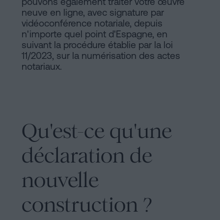
pouvons également traiter votre œuvre
d'habitabilité
neuve en ligne, avec signature par
Processus
?
vidéoconférence notariale, depuis
Éditorial
n'importe quel point d'Espagne, en
Contacter
suivant la procédure établie par la loi
de
11/2023, sur la numérisation des actes
notariaux.
Contenus
Personalizar
cookies
Qu'est-ce qu'une
Suivez-
déclaration de
nous
nouvelle
sur
les
construction ?
réseaux