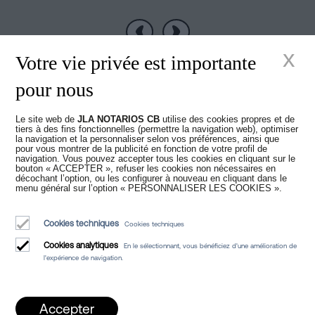
Précédent
Suivant
x
Votre vie privée est importante
pour nous
Le site web de
JLA NOTARIOS CB
utilise des cookies propres et de
Nouveaux temps
tiers à des fins fonctionnelles (permettre la navigation web), optimiser
la navigation et la personnaliser selon vos préférences, ainsi que
pour vous montrer de la publicité en fonction de votre profil de
navigation. Vous pouvez accepter tous les cookies en cliquant sur le
dans la Notariat
bouton « ACCEPTER », refuser les cookies non nécessaires en
décochant l’option, ou les configurer à nouveau en cliquant dans le
menu général sur l’option « PERSONNALISER LES COOKIES ».
Cookies techniques
Cookies techniques
Cookies analytiques
En le sélectionnant, vous bénéficiez d'une amélioration de
l'expérience de navigation.
Juan Madridejos Velasco
Luis Alberto Álvarez Moreno
Accepter
Notaires de Barcelone et notaires en ligne pour toute l'Espagne