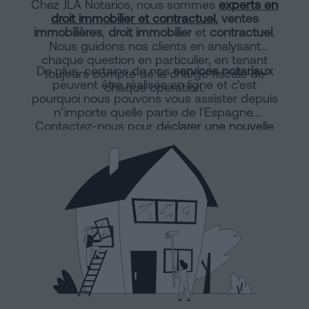
Chez JLA Notarios, nous sommes
experts en
droit immobilier et contractuel
, ventes
immobilières
,
droit immobilier
et
contractuel
.
Nous guidons nos clients en analysant
chaque question en particulier, en tenant
De plus, certains de nos
services notariaux
toujours compte de la charge fiscale de
peuvent être réalisés en ligne et c’est
chaque opération.
pourquoi nous pouvons vous assister depuis
n’importe quelle partie de l’Espagne.
Contactez-nous pour
déclarer une nouvelle
construction en ligne
ou une division
horizontale.