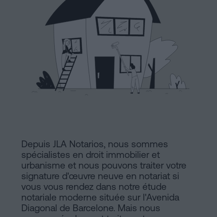
Commercial
et
Avis
sociétés
légal
Traiter
Politique
une
succession
de
en
Cookies
cinq
étapes
Manifeste
Peut-
Liens
on
Depuis JLA Notarios, nous sommes
Juridiques
signer
spécialistes en droit immobilier et
urbanisme et nous pouvons traiter votre
une
et
signature d'œuvre neuve en notariat si
hypothèque
vous vous rendez dans notre étude
Notariaux
sans
notariale moderne située sur l'Avenida
certificat
Diagonal de Barcelone. Mais nous
d'Intérêt