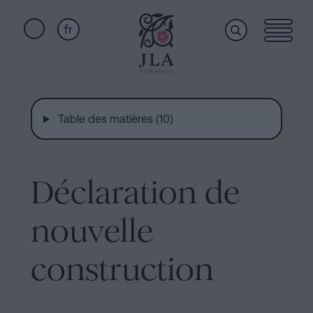
fr
Home
Liens
rapides
Table des matières (10)
Services
Serment
de
Nationalité
Déclaration de
Qui
Notaire
pour
nouvelle
sommes-
Successions
à
construction
nous
Barcelone
Acte