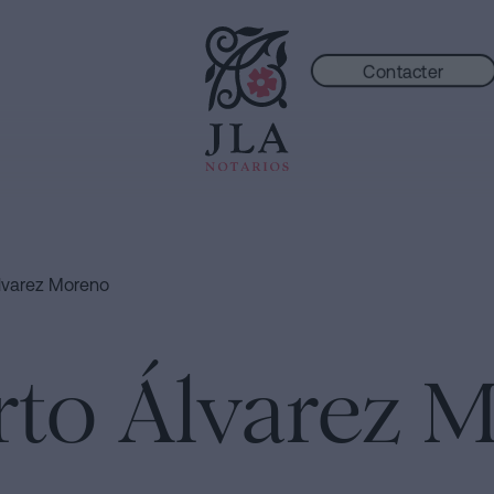
Contacter
Álvarez Moreno
rto Álvarez 