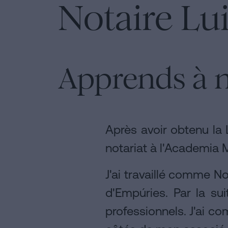
Notaire Lu
Éditorial
de
Contenus
Personalizar
Apprends à 
cookies
Suivez-
nous
Après avoir obtenu la L
sur
notariat à l'Academia 
les
J'ai travaillé comme N
réseaux
d'Empúries. Par la sui
sociaux
professionnels. J'ai c