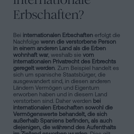
Inhaltsprozess
Erbschaften?
Personalizar
cookies
Bei
internationalen Erbschaften
erfolgt die
Nachfolge
wenn die verstorbene Person
Folgen
in einem anderen Land als die Erben
wohnhaft war
, weshalb sie
vom
Sie
internationalen Privatrecht des Erbrechts
uns
geregelt werden
. Zum Beispiel handelt es
sich um spanische Staatsbürger, die
in
ausgewandert sind, in diesen anderen
Ländern Vermögen und Eigentum
den
erworben haben und in diesem Land
sozialen
verstorben sind. Daher werden
bei
internationalen Erbschaften sowohl die
Netzwerken
Vermögenswerte behandelt, die sich
außerhalb Spaniens befinden, als auch
diejenigen, die während des Aufenthalts
im Zielland erworben wurden
. Dies gilt