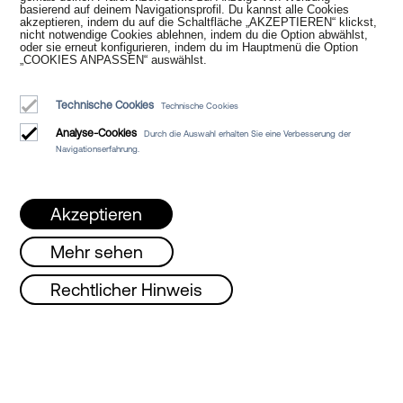
basierend auf deinem Navigationsprofil. Du kannst alle Cookies
akzeptieren, indem du auf die Schaltfläche „AKZEPTIEREN“ klickst,
Notariat
nicht notwendige Cookies ablehnen, indem du die Option abwählst,
oder sie erneut konfigurieren, indem du im Hauptmenü die Option
„COOKIES ANPASSEN“ auswählst.
Technische Cookies
Technische Cookies
Analyse-Cookies
Durch die Auswahl erhalten Sie eine Verbesserung der
Navigationserfahrung.
Juan Madridejos Velasco
Luis Alberto Álvarez Moreno
Akzeptieren
Notare von Barcelona und Online-Notare für ganz Spanien
Mehr sehen
Dienstleistungen
ontag, Mittwoch und Freitag von 08 bis 15
Rechtlicher Hinweis
Blog
Wer wir sind
Rechtlicher Hinweis
Cookie-Richtlinie