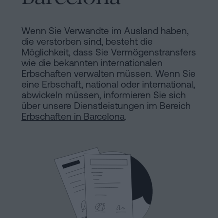
Installationen
Auflösung
einer
Wenn Sie Verwandte im Ausland haben,
eingetragenen
die verstorben sind, besteht die
Online-
Lebenspartnerschaft
Möglichkeit, dass Sie Vermögenstransfers
wie die bekannten internationalen
in
Notariat
Erbschaften verwalten müssen. Wenn Sie
Barcelona
eine Erbschaft, national oder international,
abwickeln müssen, informieren Sie sich
Online-
über unsere Dienstleistungen im Bereich
Notariat
Blog
Erbschaften in Barcelona
.
Handels-
und
Kontaktieren
Gesellschaftsrecht
Eine
Erbschaft
in
Rechtlicher
fünf