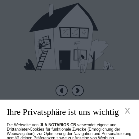
online anzumelden
oder eine horizontale
Teilung vorzunehmen.
Vorherige
Nächste
x
Ihre Privatsphäre ist uns wichtig
Die Webseite von
JLA NOTARIOS CB
verwendet eigene und
Drittanbieter-Cookies für funktionale Zwecke (Ermöglichung der
Neue Zeiten im
Webnavigation), zur Optimierung der Navigation und Personalisierung
gemäß deinen Präferenzen sowie zur Anzeige von Werbung