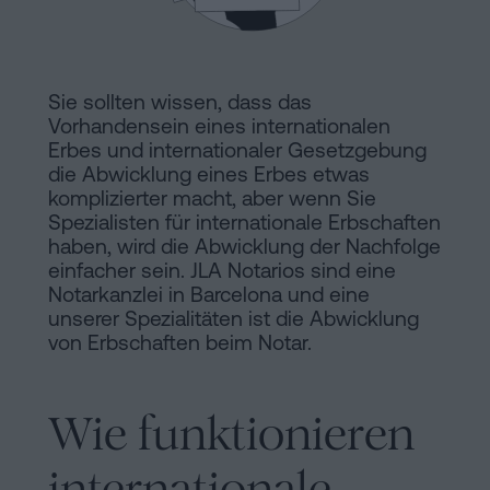
Hinweis
Schritten
abwickeln
Cookie-
Kann
Richtlinie
Sie sollten wissen, dass das
man
Vorhandensein eines internationalen
eine
Manifest
Erbes und internationaler Gesetzgebung
Hypothek
die Abwicklung eines Erbes etwas
Rechtliche
komplizierter macht, aber wenn Sie
ohne
Spezialisten für internationale Erbschaften
Wohnbescheinigung
und
haben, wird die Abwicklung der Nachfolge
unterschreiben?
einfacher sein. JLA Notarios sind eine
notarielle
Notarkanzlei in Barcelona und eine
Kontaktieren
unserer Spezialitäten ist die Abwicklung
Links
von Erbschaften beim Notar.
von
Interesse
Wie funktionieren
Redaktioneller
internationale