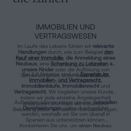
IMMOBILIEN UND
VERTRAGSWESEN
Im Laufe des Lebens führen wir
relevante
Handlungen
durch, wie zum Beispiel
den
Kauf einer Immobilie
,
die Anmeldung eines
Neubaus
, eine
Schenkung zu Lebzeiten
an
unsere Kinder
oder die Auflösung von
Bei JLA Notarios sind wir
Experten im
Gemeinschaften, unter vielen anderen.
Immobilien- und Vertragsrecht
,
Immobilienkäufe
,
Immobilienrecht
und
Vertragsrecht
. Wir begleiten unsere Kunden,
indem wir jede einzelne Angelegenheit
Außerdem können einige unserer
notariellen
analysieren und stets die steuerliche
Dienstleistungen
online durchgeführt
Belastung jeder Transaktion berücksichtigen.
werden, weshalb wir Sie von überall in
Spanien aus unterstützen können.
Kontaktieren Sie uns, um
einen Neubau