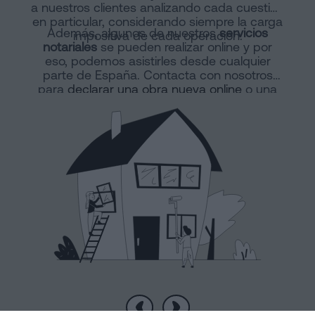
a nuestros clientes analizando cada cuestión
en particular, considerando siempre la carga
Además, algunos de nuestros
servicios
impositiva de cada operación.
notariales
se pueden realizar online y por
eso, podemos asistirles desde cualquier
parte de España. Contacta con nosotros
para
declarar una obra nueva online
o una
división horizontal.