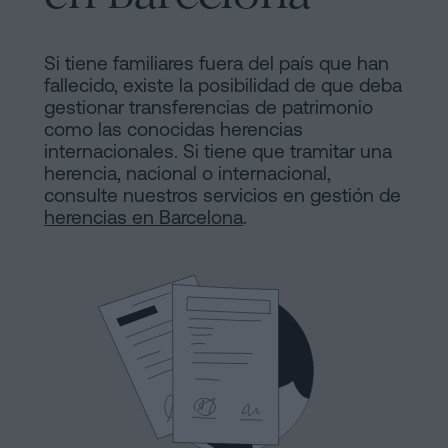
de
Notaría
Compraventa
en
Si tiene familiares fuera del país que han
fallecido, existe la posibilidad de que deba
Barcelona
online
gestionar transferencias de patrimonio
Hipotecas
como las conocidas herencias
internacionales. Si tiene que tramitar una
Disolución
Blog
herencia, nacional o internacional,
de
consulte nuestros servicios en gestión de
pareja
herencias en Barcelona
.
Contactar
de
hecho
en
Barcelona
Aviso
Notaría
online
Legal
Mercantil
Política