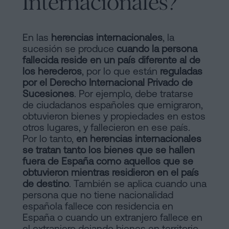
Internacionales?
Contactar
de
Contenidos
En las
herencias internacionales
, la
sucesión se produce
cuando la persona
Personalizar
fallecida reside en un país diferente al de
los herederos
, por lo que están
reguladas
cookies
por el Derecho Internacional Privado de
Sucesiones
. Por ejemplo, debe tratarse
Síguenos
de ciudadanos españoles que emigraron,
obtuvieron bienes y propiedades en estos
en
otros lugares, y fallecieron en ese país.
Por lo tanto,
en herencias internacionales
la
se tratan tanto los bienes que se hallen
fuera de España como aquellos que se
redes
obtuvieron mientras residieron en el país
sociales
de destino
. También se aplica cuando una
persona que no tiene nacionalidad
española fallece con residencia en
España o cuando un extranjero fallece en
el extranjero dejando bienes en territorio