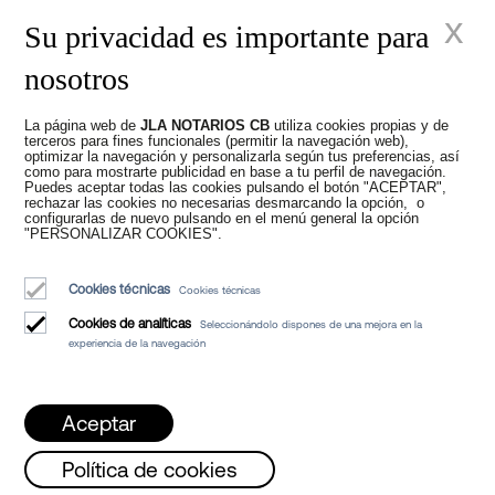
Anterior
Siguiente
x
Su privacidad es importante para
nosotros
La página web de
JLA NOTARIOS CB
utiliza cookies propias y de
Nuevos tiempos en
terceros para fines funcionales (permitir la navegación web),
optimizar la navegación y personalizarla según tus preferencias, así
como para mostrarte publicidad en base a tu perfil de navegación.
Puedes aceptar todas las cookies pulsando el botón "ACEPTAR",
el Notariado
rechazar las cookies no necesarias desmarcando la opción, o
configurarlas de nuevo pulsando en el menú general la opción
"PERSONALIZAR COOKIES".
Cookies técnicas
Cookies técnicas
Cookies de analíticas
Seleccionándolo dispones de una mejora en la
experiencia de la navegación
Juan Madridejos Velasco
Luis Alberto Álvarez Moreno
Aceptar
Notarios de Barcelona y Notarios online para toda España
Política de cookies
Servicios