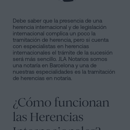
y
sociedades
de
Tramitar
Cookies
Debe saber que la presencia de una
una
herencia internacional y de legislación
Manifiesto
internacional complica un poco la
herencia
tramitación de herencia, pero si cuenta
en
Enlaces
con especialistas en herencias
cinco
internacionales el trámite de la sucesión
Jurídicos
pasos
será más sencillo. JLA Notarios somos
una notaría en Barcelona y una de
y
¿Se
nuestras especialidades es la tramitación
puede
de herencias en notaría.
Notariales
firmar
de
hipoteca
¿Cómo funcionan
sin
Interés
cédula
las Herencias
Proceso
de
habitabilidad?
Editorial