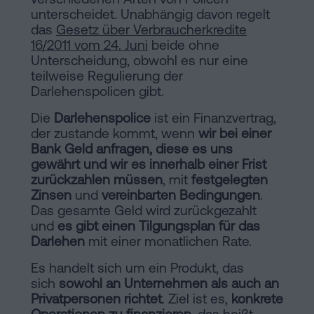
Inhaltsprozess
unterscheidet. Unabhängig davon regelt
das
Gesetz über Verbraucherkredite
Personalizar
16/2011 vom 24. Juni
beide ohne
cookies
Unterscheidung, obwohl es nur eine
teilweise Regulierung der
Darlehenspolicen gibt.
Folgen
Die
Darlehenspolice
ist ein Finanzvertrag,
Sie
der zustande kommt, wenn
wir bei einer
Bank Geld anfragen, diese es uns
uns
gewährt und wir es innerhalb einer Frist
zurückzahlen müssen
, mit
festgelegten
in
Zinsen
und
vereinbarten Bedingungen
.
den
Das gesamte Geld wird zurückgezahlt
und
es gibt einen Tilgungsplan für das
sozialen
Darlehen
mit einer monatlichen Rate.
Netzwerken
Es handelt sich um ein Produkt, das
sich
sowohl an Unternehmen als auch an
Privatpersonen richtet
. Ziel ist es,
konkrete