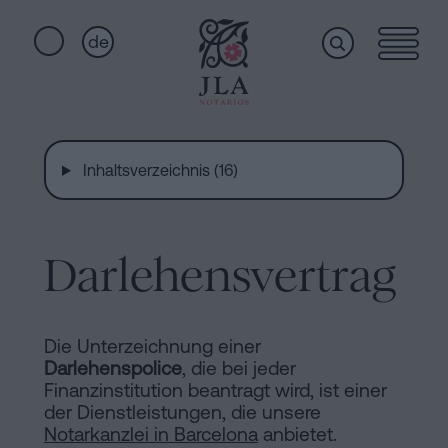
de
Home
Schnellzugriffe
Staatsbürgerschaftseid
Inhaltsverzeichnis (16)
Dienstleistungen
Notariat
für
Erbschaften
Darlehensvertrag
Wer
in
Barcelona
wir
Kaufvertrag
Die Unterzeichnung einer
Darlehenspolice
, die bei jeder
in
sind
Finanzinstitution beantragt wird, ist einer
Barcelona
der Dienstleistungen, die unsere
Notarkanzlei in Barcelona
anbietet.
Hypotheken