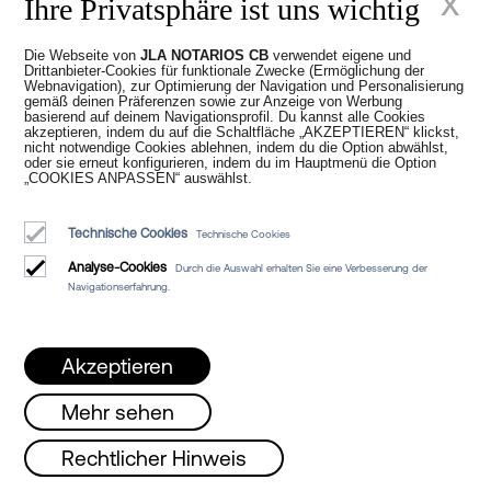
x
Ihre Privatsphäre ist uns wichtig
das Bereithalten des vom Kunden im
Darlehen angeforderten Geldbetrags
Die Webseite von
JLA NOTARIOS CB
verwendet eigene und
erhebt.
Drittanbieter-Cookies für funktionale Zwecke (Ermöglichung der
Webnavigation), zur Optimierung der Navigation und Personalisierung
Die Prüfungsgebühr ist die Gebühr, die
gemäß deinen Präferenzen sowie zur Anzeige von Werbung
basierend auf deinem Navigationsprofil. Du kannst alle Cookies
die Bank für alle notwendigen
akzeptieren, indem du auf die Schaltfläche „AKZEPTIEREN“ klickst,
nicht notwendige Cookies ablehnen, indem du die Option abwählst,
Maßnahmen zur Überprüfung und
oder sie erneut konfigurieren, indem du im Hauptmenü die Option
Feststellung der Kreditwürdigkeit des
„COOKIES ANPASSEN“ auswählst.
Kunden und somit der Durchführbarkeit
des Darlehens erhebt.
Technische Cookies
Technische Cookies
Es ist zu beachten, dass beide Gebühren
Analyse-Cookies
Durch die Auswahl erhalten Sie eine Verbesserung der
oft gemeinsam als eine einzige Gebühr
Navigationserfahrung.
mit einem einzigen Betrag erscheinen,
während sie in anderen Fällen als zwei
getrennte Posten und zwei separate
Akzeptieren
Gebühren auftreten. Diese Gebühr liegt in
der Regel zwischen 0,5 % und 1 % des
Mehr sehen
beantragten Kapitals, und oft wird ein
g, Mittwoch und Freitag von 08 bis 15 Uhr
Rechtlicher Hinweis
Mindestbetrag zwischen 300 € und 500
€ festgelegt.