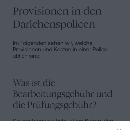
Provisionen in den
Darlehenspolicen
Im Folgenden sehen wir, welche
Provisionen und Kosten in einer Police
üblich sind.
Was ist die
Bearbeitungsgebühr und
die Prüfungsgebühr?
Die Eröffnungsgebühr ist ein Betrag, den
die Bank für die bloße Bereitstellung oder