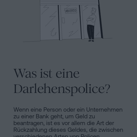
Hinweis
Schritten
abwickeln
Cookie-
Kann
Richtlinie
man
eine
Manifest
Hypothek
Rechtliche
ohne
Wohnbescheinigung
und
Was ist eine
unterschreiben?
notarielle
Kontaktieren
Darlehenspolice?
Links
von
Wenn eine Person oder ein Unternehmen
Interesse
zu einer Bank geht, um Geld zu
beantragen, ist es vor allem die Art der
Redaktioneller
Rückzahlung dieses Geldes, die zwischen
verschiedenen Arten von Policen