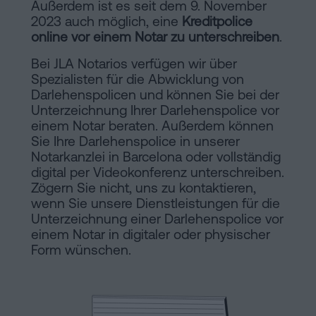
Außerdem ist es seit dem 9. November
Installationen
Auflösung
2023 auch möglich, eine
Kreditpolice
online vor einem Notar zu unterschreiben
einer
.
eingetragenen
Online-
Bei JLA Notarios verfügen wir über
Lebenspartnerschaft
Spezialisten für die Abwicklung von
in
Darlehenspolicen und können Sie bei der
Notariat
Unterzeichnung Ihrer Darlehenspolice vor
Barcelona
einem Notar beraten. Außerdem können
Online-
Sie Ihre Darlehenspolice in unserer
Notarkanzlei in Barcelona oder vollständig
Notariat
Blog
digital per Videokonferenz unterschreiben.
Handels-
Zögern Sie nicht, uns zu kontaktieren,
wenn Sie unsere Dienstleistungen für die
und
Kontaktieren
Unterzeichnung einer Darlehenspolice vor
Gesellschaftsrecht
einem Notar in digitaler oder physischer
Eine
Form wünschen.
Erbschaft
in
Rechtlicher
fünf