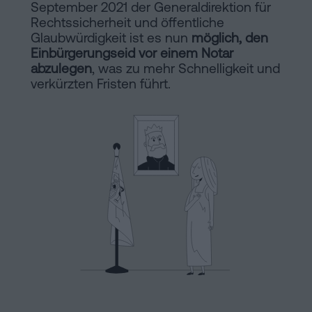
September 2021 der Generaldirektion für
Hinweis
Schritten
Rechtssicherheit und öffentliche
abwickeln
Cookie-
Glaubwürdigkeit ist es nun
möglich, den
Einbürgerungseid vor einem Notar
Kann
Richtlinie
abzulegen
, was zu mehr Schnelligkeit und
man
verkürzten Fristen führt.
eine
Manifest
Hypothek
Rechtliche
ohne
Wohnbescheinigung
und
unterschreiben?
notarielle
Kontaktieren
Links
von
Interesse
Redaktioneller