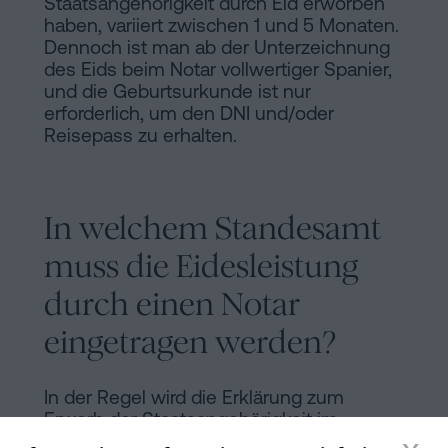
Staatsangehörigkeit durch Eid erworben
haben, variiert zwischen 1 und 5 Monaten.
Dennoch ist man ab der Unterzeichnung
des Eids beim Notar vollwertiger Spanier,
und die Geburtsurkunde ist nur
erforderlich, um den DNI und/oder
Reisepass zu erhalten.
In welchem Standesamt
muss die Eidesleistung
durch einen Notar
eingetragen werden?
In der Regel wird die Erklärung zum
Erwerb der Staatsangehörigkeit im
Standesamt der Provinz eingetragen, in