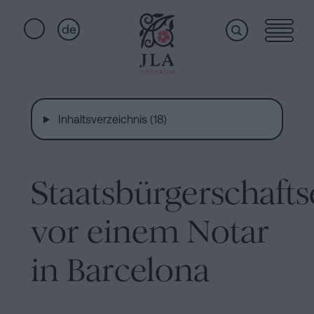
de
Home
Schnellzugriffe
Staatsbürgerschaftseid
Inhaltsverzeichnis (18)
Dienstleistungen
Notariat
für
Erbschaften
Staatsbürgerschafts
Wer
in
Barcelona
vor einem Notar
wir
Kaufvertrag
in Barcelona
in
sind
Barcelona
Hypotheken