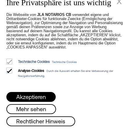
x
Ihre Privatsphäre ist uns wichtig
der der neue Spanier gemeldet ist. Wenn
jedoch die Person, die die
Die Webseite von
JLA NOTARIOS CB
verwendet eigene und
Staatsangehörigkeit schwört, in Spanien
Drittanbieter-Cookies für funktionale Zwecke (Ermöglichung der
geboren wurde, wird die Erklärung im
Webnavigation), zur Optimierung der Navigation und Personalisierung
gemäß deinen Präferenzen sowie zur Anzeige von Werbung
Standesamt des Geburtsortes
basierend auf deinem Navigationsprofil. Du kannst alle Cookies
akzeptieren, indem du auf die Schaltfläche „AKZEPTIEREN“ klickst,
eingetragen.
nicht notwendige Cookies ablehnen, indem du die Option abwählst,
oder sie erneut konfigurieren, indem du im Hauptmenü die Option
„COOKIES ANPASSEN“ auswählst.
Was passiert nach dem
Technische Cookies
Technische Cookies
Analyse-Cookies
Eid auf die
Durch die Auswahl erhalten Sie eine Verbesserung der
Navigationserfahrung.
Staatsangehörigkeit vor
dem Notar?
Akzeptieren
Mehr sehen
Nach dem
Notar-Eid
, wie wir Ihnen bereits
mitgeteilt haben, wird die Eintragung im
ag, Mittwoch und Freitag von 08 bis 15 Uh
Rechtlicher Hinweis
Standesamt bearbeitet, das die