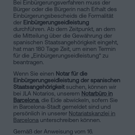
Bei Einbürgerungsverfahren muss der
Installationen
Auflösung
Bürger oder die Bürgerin nach Erhalt des
Einbürgerungsbescheids die Formalität
einer
der
Einbürgerungseidleistung
eingetragenen
Online-
durchführen. Ab dem Zeitpunkt, an dem
Lebenspartnerschaft
die Mitteilung über die Gewährung der
in
spanischen Staatsangehörigkeit eingeht,
Notariat
Barcelona
hat man 180 Tage Zeit, um einen Termin
für die „Einbürgerungseidleistung“ zu
Online-
beantragen.
Notariat
Blog
Wenn Sie einen
Notar für die
Handels-
Einbürgerungseidleistung der spanischen
Staatsangehörigkeit
und
suchen, können wir
Kontaktieren
bei JLA Notarios, unserem
Notarbüro in
Gesellschaftsrecht
Barcelona
, die Eide abwickeln, sofern Sie
Eine
in Barcelona-Stadt gemeldet sind und
persönlich in unserer
Notariatskanzlei in
Erbschaft
Barcelona
unterschreiben können.
in
Rechtlicher
fünf
Gemäß der Anweisung vom 16.