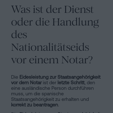
Inhaltsprozess
Was ist der Dienst
Personalizar
oder die Handlung
cookies
des
Folgen
Nationalitätseids
Sie
uns
vor einem Notar?
in
den
Die
Eidesleistung zur Staatsangehörigkeit
vor dem Notar
ist der
letzte Schritt
, den
sozialen
eine ausländische Person durchführen
Netzwerken
muss, um die spanische
Staatsangehörigkeit zu erhalten und
korrekt zu beantragen
.