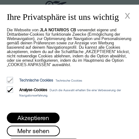
x
Ihre Privatsphäre ist uns wichtig
Die Webseite von
JLA NOTARIOS CB
verwendet eigene und
Juan Madridejos Velasco
Drittanbieter-Cookies für funktionale Zwecke (Ermöglichung der
Webnavigation), zur Optimierung der Navigation und Personalisierung
Luis Alberto Álvarez Moreno
gemäß deinen Präferenzen sowie zur Anzeige von Werbung
Notare von Barcelona und Online-Notare für ganz Spanien
basierend auf deinem Navigationsprofil. Du kannst alle Cookies
akzeptieren, indem du auf die Schaltfläche „AKZEPTIEREN“ klickst,
nicht notwendige Cookies ablehnen, indem du die Option abwählst,
oder sie erneut konfigurieren, indem du im Hauptmenü die Option
Dienstleistungen
„COOKIES ANPASSEN“ auswählst.
Blog
Technische Cookies
Technische Cookies
Wer wir sind
Analyse-Cookies
Durch die Auswahl erhalten Sie eine Verbesserung der
Rechtlicher Hinweis
Navigationserfahrung.
Cookie-Richtlinie
Manifest
Akzeptieren
Mehr sehen