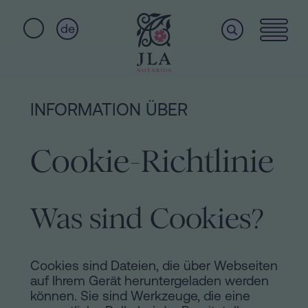
de
Home
Schnellzugriffe
INFORMATION ÜBER
Staatsbürgerschaftseid
Dienstleistungen
Notariat
Cookie-Richtlinie
für
Erbschaften
Wer
in
Was sind Cookies?
Barcelona
wir
Kaufvertrag
in
sind
Cookies sind Dateien, die über Webseiten
Barcelona
auf Ihrem Gerät heruntergeladen werden
können. Sie sind Werkzeuge, die eine
Hypotheken