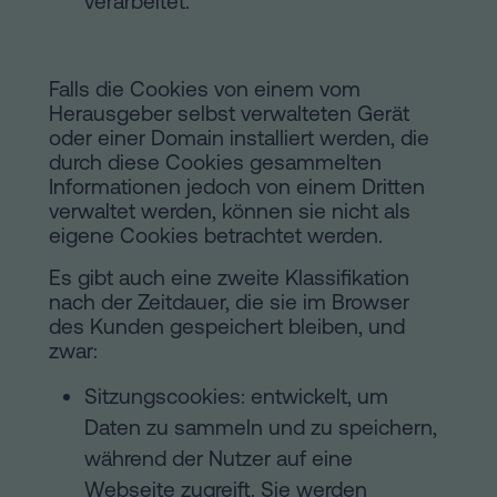
verarbeitet.
Inhaltsprozess
Personalizar
Falls die Cookies von einem vom
cookies
Herausgeber selbst verwalteten Gerät
oder einer Domain installiert werden, die
durch diese Cookies gesammelten
Folgen
Informationen jedoch von einem Dritten
Sie
verwaltet werden, können sie nicht als
eigene Cookies betrachtet werden.
uns
Es gibt auch eine zweite Klassifikation
in
nach der Zeitdauer, die sie im Browser
des Kunden gespeichert bleiben, und
den
zwar:
sozialen
Sitzungscookies: entwickelt, um
Netzwerken
Daten zu sammeln und zu speichern,
während der Nutzer auf eine
Webseite zugreift. Sie werden