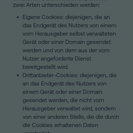
Hinweis
Schritten
zwei Arten unterschieden werden:
abwickeln
Cookie-
Eigene Cookies: diejenigen, die an
Kann
das Endgerät des Nutzers von einem
Richtlinie
man
vom Herausgeber selbst verwalteten
eine
Manifest
Gerät oder einer Domain gesendet
Hypothek
werden und von dem aus der vom
Rechtliche
ohne
Nutzer angeforderte Dienst
Wohnbescheinigung
und
bereitgestellt wird.
unterschreiben?
notarielle
Drittanbieter-Cookies: diejenigen, die
Kontaktieren
an das Endgerät des Nutzers von
Links
einem Gerät oder einer Domain
von
gesendet werden, die nicht vom
Herausgeber verwaltet wird, sondern
Interesse
von einer anderen Stelle, die die durch
Redaktioneller
die Cookies erhaltenen Daten