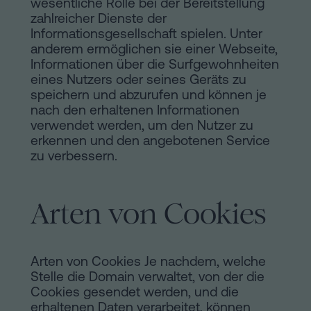
wesentliche Rolle bei der Bereitstellung
Installationen
Auflösung
zahlreicher Dienste der
Informationsgesellschaft spielen. Unter
einer
anderem ermöglichen sie einer Webseite,
eingetragenen
Online-
Informationen über die Surfgewohnheiten
Lebenspartnerschaft
eines Nutzers oder seines Geräts zu
in
speichern und abzurufen und können je
Notariat
nach den erhaltenen Informationen
Barcelona
verwendet werden, um den Nutzer zu
Online-
erkennen und den angebotenen Service
zu verbessern.
Notariat
Blog
Handels-
und
Arten von Cookies
Kontaktieren
Gesellschaftsrecht
Eine
Arten von Cookies Je nachdem, welche
Erbschaft
Stelle die Domain verwaltet, von der die
in
Rechtlicher
Cookies gesendet werden, und die
fünf
erhaltenen Daten verarbeitet, können