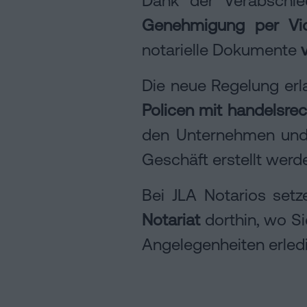
cookies
Genehmigung per Vid
notarielle Dokumente
Folgen
Sie
Die neue Regelung erl
uns
Policen mit handelsre
in
den Unternehmen und G
den
Geschäft erstellt werd
sozialen
Netzwerken
Bei JLA Notarios set
Notariat
dorthin, wo Si
Angelegenheiten erled