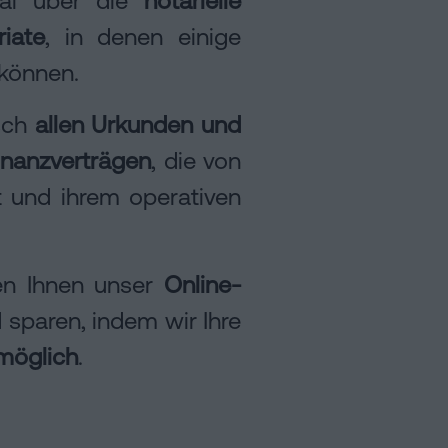
riate
, in denen einige
können.
isch
allen Urkunden und
inanzverträgen
, die von
t und ihrem operativen
en Ihnen unser
Online-
 sparen, indem wir Ihre
 möglich
.