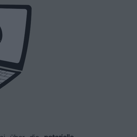
Mai über die
notarielle