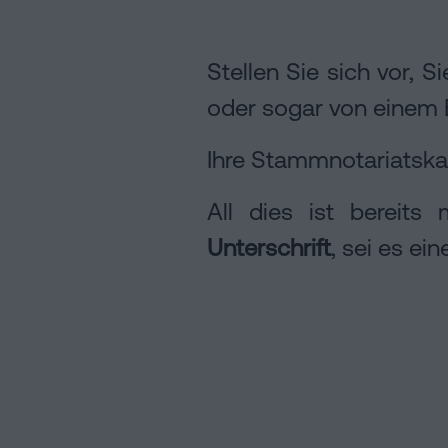
Kann
Hypotheken
man
Auflösung
Installation
eine
Stellen Sie sich vor, 
einer
Hypothek
eingetragenen
oder sogar von einem 
ohne
Lebenspartnerschaft
Online-
Wohnbescheinigung
Ihre Stammnotariatskan
in
unterschreiben?
Barcelona
Notariat
Kontaktieren
All dies ist bereits
Online-
Unterschrift
, sei es ei
Notariat
Blog
Kontaktiere