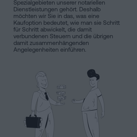
Spezialgebieten unserer notariellen
Installationen
Auflösung
Dienstleistungen gehört. Deshalb
möchten wir Sie in das, was eine
einer
Kaufoption bedeutet, wie man sie Schritt
eingetragenen
Online-
für Schritt abwickelt, die damit
Lebenspartnerschaft
verbundenen Steuern und die übrigen
in
damit zusammenhängenden
Notariat
Barcelona
Angelegenheiten einführen.
Online-
Notariat
Blog
Handels-
und
Kontaktieren
Gesellschaftsrecht
Eine
Erbschaft
in
Rechtlicher
fünf