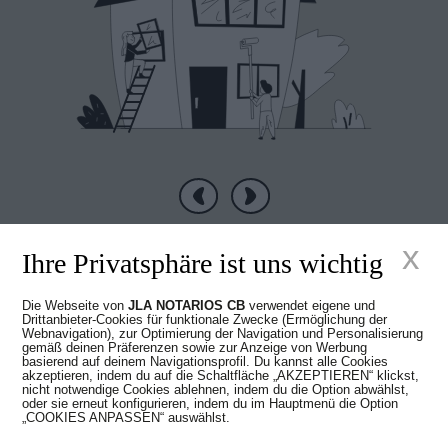
Vorherige
Nächste
x
Ihre Privatsphäre ist uns wichtig
Die Webseite von
JLA NOTARIOS CB
verwendet eigene und
Drittanbieter-Cookies für funktionale Zwecke (Ermöglichung der
Neue Zeiten im
Webnavigation), zur Optimierung der Navigation und Personalisierung
gemäß deinen Präferenzen sowie zur Anzeige von Werbung
basierend auf deinem Navigationsprofil. Du kannst alle Cookies
akzeptieren, indem du auf die Schaltfläche „AKZEPTIEREN“ klickst,
Notariat
nicht notwendige Cookies ablehnen, indem du die Option abwählst,
oder sie erneut konfigurieren, indem du im Hauptmenü die Option
„COOKIES ANPASSEN“ auswählst.