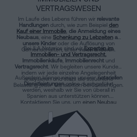
VERTRAGSWESEN
Im Laufe des Lebens führen wir
relevante
Handlungen
durch, wie zum Beispiel
den
Kauf einer Immobilie
,
die Anmeldung eines
Neubaus
, eine
Schenkung zu Lebzeiten
an
unsere Kinder
oder die Auflösung von
Bei JLA Notarios sind wir
Experten im
Gemeinschaften, unter vielen anderen.
Immobilien- und Vertragsrecht
,
Immobilienkäufe
,
Immobilienrecht
und
Vertragsrecht
. Wir begleiten unsere Kunden,
indem wir jede einzelne Angelegenheit
Außerdem können einige unserer
notariellen
analysieren und stets die steuerliche
Dienstleistungen
online durchgeführt
Belastung jeder Transaktion berücksichtigen.
werden, weshalb wir Sie von überall in
Spanien aus unterstützen können.
Kontaktieren Sie uns, um
einen Neubau
online anzumelden
oder eine horizontale
Teilung vorzunehmen.