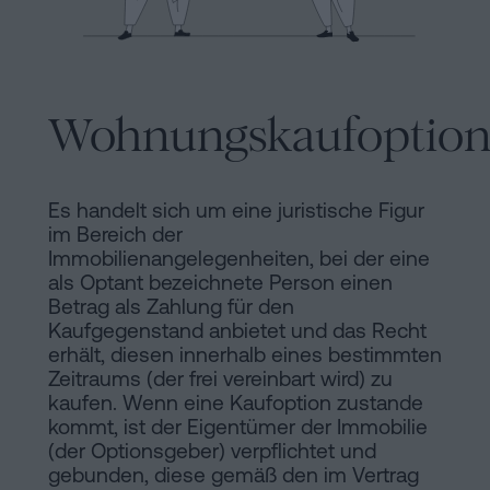
Hinweis
Schritten
abwickeln
Cookie-
Kann
Richtlinie
man
Wohnungskaufoptio
eine
Manifest
Hypothek
Rechtliche
ohne
Es handelt sich um eine juristische Figur
Wohnbescheinigung
und
im Bereich der
Immobilienangelegenheiten, bei der eine
unterschreiben?
notarielle
als Optant bezeichnete Person einen
Kontaktieren
Betrag als Zahlung für den
Links
Kaufgegenstand anbietet und das Recht
erhält, diesen innerhalb eines bestimmten
von
Zeitraums (der frei vereinbart wird) zu
kaufen. Wenn eine Kaufoption zustande
Interesse
kommt, ist der Eigentümer der Immobilie
(der Optionsgeber) verpflichtet und
Redaktioneller
gebunden, diese gemäß den im Vertrag