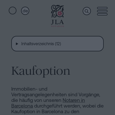
de
Home
Schnellzugriffe
Staatsbürgerschaftseid
Inhaltsverzeichnis (12)
Dienstleistungen
Notariat
für
Erbschaften
Kaufoption
Wer
in
Barcelona
wir
Kaufvertrag
Immobilien- und
Vertragsangelegenheiten sind Vorgänge,
in
sind
die häufig von unseren
Notaren in
Barcelona
Barcelona
durchgeführt werden, wobei die
Kaufoption in Barcelona zu den
Hypotheken