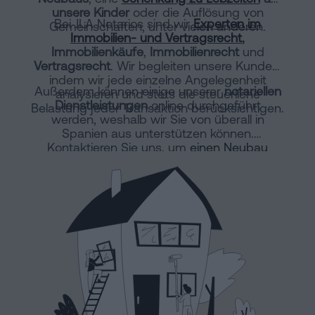
unsere Kinder
oder die Auflösung von
Bei JLA Notarios sind wir
Experten im
Gemeinschaften, unter vielen anderen.
Immobilien- und Vertragsrecht
,
Immobilienkäufe
,
Immobilienrecht
und
Vertragsrecht
. Wir begleiten unsere Kunden,
indem wir jede einzelne Angelegenheit
Außerdem können einige unserer
notariellen
analysieren und stets die steuerliche
Dienstleistungen
online durchgeführt
Belastung jeder Transaktion berücksichtigen.
werden, weshalb wir Sie von überall in
Spanien aus unterstützen können.
Kontaktieren Sie uns, um
einen Neubau
online anzumelden
oder eine horizontale
Teilung vorzunehmen.