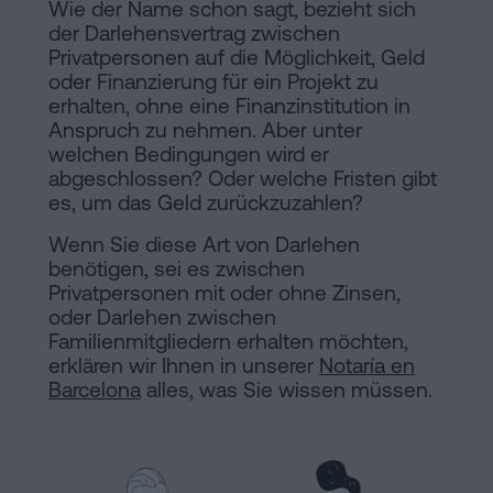
Wie der Name schon sagt, bezieht sich
Installationen
Auflösung
der Darlehensvertrag zwischen
Privatpersonen auf die Möglichkeit, Geld
einer
oder Finanzierung für ein Projekt zu
eingetragenen
Online-
erhalten, ohne eine Finanzinstitution in
Lebenspartnerschaft
Anspruch zu nehmen. Aber unter
in
welchen Bedingungen wird er
Notariat
Barcelona
abgeschlossen? Oder welche Fristen gibt
es, um das Geld zurückzuzahlen?
Online-
Wenn Sie diese Art von Darlehen
Notariat
Blog
benötigen, sei es zwischen
Handels-
Privatpersonen mit oder ohne Zinsen,
oder Darlehen zwischen
und
Kontaktieren
Familienmitgliedern erhalten möchten,
Gesellschaftsrecht
erklären wir Ihnen in unserer
Notaría en
Eine
Barcelona
alles, was Sie wissen müssen.
Erbschaft
in
Rechtlicher
fünf