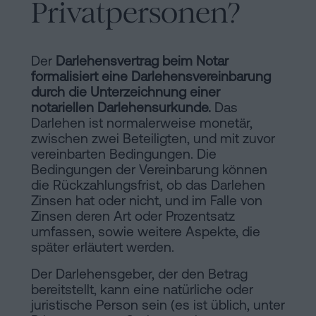
Privatpersonen?
Inhaltsprozess
Personalizar
cookies
Der
Darlehensvertrag beim Notar
formalisiert eine Darlehensvereinbarung
durch die Unterzeichnung einer
Folgen
notariellen Darlehensurkunde.
Das
Darlehen ist normalerweise monetär,
Sie
zwischen zwei Beteiligten, und mit zuvor
vereinbarten Bedingungen. Die
uns
Bedingungen der Vereinbarung können
in
die Rückzahlungsfrist, ob das Darlehen
Zinsen hat oder nicht, und im Falle von
den
Zinsen deren Art oder Prozentsatz
umfassen, sowie weitere Aspekte, die
sozialen
später erläutert werden.
Netzwerken
Der Darlehensgeber, der den Betrag
bereitstellt, kann eine natürliche oder
juristische Person sein (es ist üblich, unter