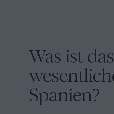
cookies
Folgen
Sie
uns
in
Was ist das
den
sozialen
wesentlich
Netzwerken
Spanien?