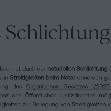
en
e Schlichtung
 klären ist dank der
notariellen Schlichtung
e
 von
Streitigkeiten beim Notar
ohne den ger
chung des
Organischen Gesetzes 1/2025
n
nz des Öffentlichen Justizdienstes
mögl
igkeiten zur Beilegung von Streitigkeite