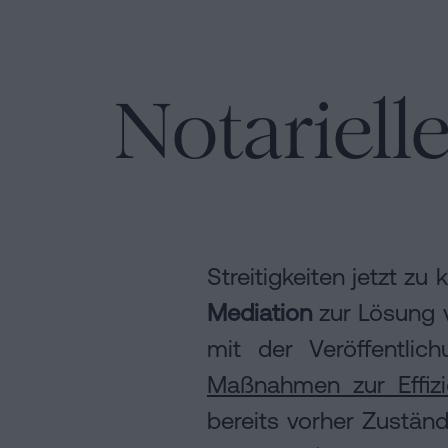
Kann
Hypotheken
man
Auflösung
Installation
eine
einer
Hypothek
Notariell
eingetragenen
ohne
Lebenspartnerschaft
Online-
Wohnbescheinigung
in
unterschreiben?
Barcelona
Notariat
Kontaktieren
Online-
Notariat
Streitigkeiten jetzt zu
Blog
Mediation
zur Lösung
mit der Veröffentli
Kontaktiere
Maßnahmen zur Effizie
bereits vorher Zuständ