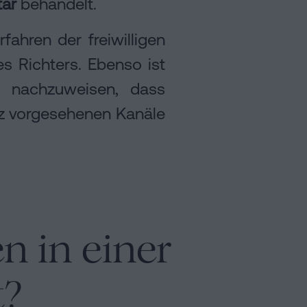
tar
behandelt.
fahren der freiwilligen
es Richters. Ebenso ist
d nachzuweisen, dass
tz vorgesehenen Kanäle
 in einer
t?