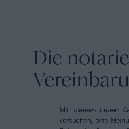
cookies
Folgen
Sie
uns
Die notarie
in
den
sozialen
Vereinbaru
Netzwerken
Mit diesem neuen G
versuchen, eine Meinu