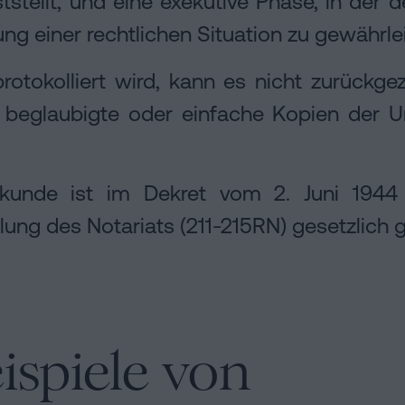
eststellt, und eine exekutive Phase, in de
tung einer rechtlichen Situation zu gewährle
otokolliert wird, kann es nicht zurückge
 beglaubigte oder einfache Kopien der Ur
urkunde ist im Dekret vom 2. Juni 194
ung des Notariats (211-215RN) gesetzlich g
ispiele von