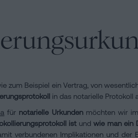
en
lierungsurku
 zum Beispiel ein Vertrag, von wesentlic
ierungsprotokoll
in das notarielle Protoko
na
für
notarielle Urkunden
möchten wir im 
n
kollierungsprotokoll ist
und
wie man ein 
it verbundenen Implikationen und der Be