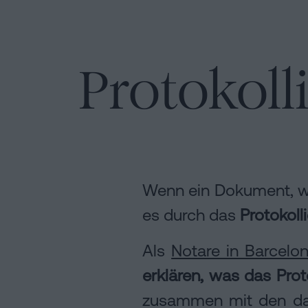
Kann
Hypotheken
man
Auflösung
Installation
eine
einer
Hypothek
Protokol
eingetragenen
ohne
Lebenspartnerschaft
Online-
Wohnbescheinigung
in
unterschreiben?
Barcelona
Notariat
Kontaktieren
Online-
Notariat
Wenn ein Dokument, wie
Blog
es durch das
Protokoll
Als
Notare in Barcelo
Kontaktiere
erklären, was das Proto
zusammen mit den dam