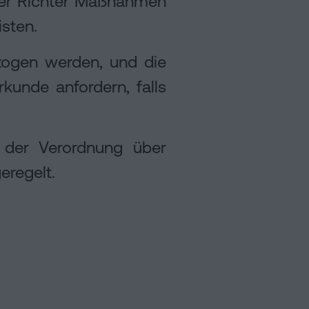
r der Richter Maßnahmen
isten.
zogen werden, und die
kunde anfordern, falls
4 der Verordnung über
eregelt.