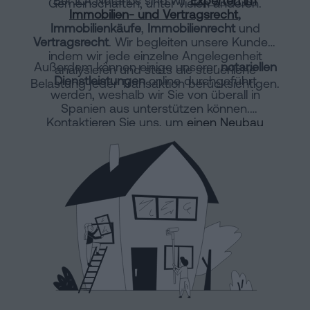
Gemeinschaften, unter vielen anderen.
Immobilien- und Vertragsrecht
,
Immobilienkäufe
,
Immobilienrecht
und
Vertragsrecht
. Wir begleiten unsere Kunden,
indem wir jede einzelne Angelegenheit
Außerdem können einige unserer
notariellen
analysieren und stets die steuerliche
Dienstleistungen
online durchgeführt
Belastung jeder Transaktion berücksichtigen.
werden, weshalb wir Sie von überall in
Spanien aus unterstützen können.
Kontaktieren Sie uns, um
einen Neubau
online anzumelden
oder eine horizontale
Teilung vorzunehmen.