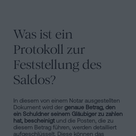
Inhaltsprozess
Personalizar
cookies
Was ist ein
Folgen
Protokoll zur
Sie
Feststellung des
uns
Saldos?
in
den
In diesem von einem Notar ausgestellten
sozialen
Dokument wird der
genaue Betrag, den
Netzwerken
ein Schuldner seinem Gläubiger zu zahlen
hat, bescheinigt
und die Posten, die zu
diesem Betrag führen, werden detailliert
aufgeschlüsselt. Diese können das