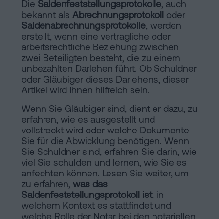
Die
Saldenfeststellungsprotokolle
, auch
Installationen
Auflösung
bekannt als
Abrechnungsprotokoll
oder
Saldenabrechnungsprotokolle
einer
, werden
erstellt, wenn eine vertragliche oder
eingetragenen
Online-
arbeitsrechtliche Beziehung zwischen
Lebenspartnerschaft
zwei Beteiligten besteht, die zu einem
in
unbezahlten Darlehen führt. Ob Schuldner
Notariat
Barcelona
oder Gläubiger dieses Darlehens, dieser
Artikel wird Ihnen hilfreich sein.
Online-
Wenn Sie Gläubiger sind, dient er dazu, zu
Notariat
Blog
erfahren, wie es ausgestellt und
Handels-
vollstreckt wird oder welche Dokumente
Sie für die Abwicklung benötigen. Wenn
und
Kontaktieren
Sie Schuldner sind, erfahren Sie darin, wie
Gesellschaftsrecht
viel Sie schulden und lernen, wie Sie es
Eine
anfechten können. Lesen Sie weiter, um
zu erfahren,
was das
Erbschaft
Saldenfeststellungsprotokoll ist
, in
in
Rechtlicher
welchem Kontext es stattfindet und
fünf
welche Rolle der Notar bei den
notariellen