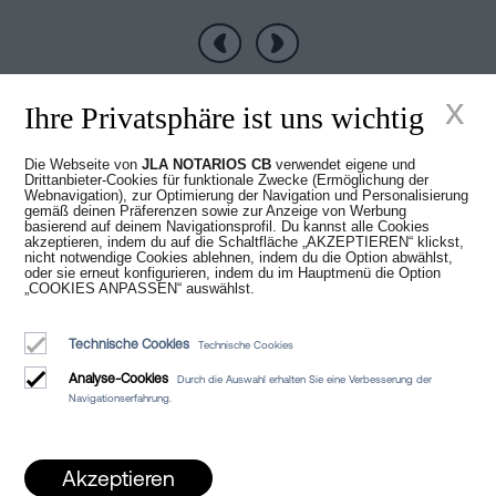
Vorherige
Nächste
x
Ihre Privatsphäre ist uns wichtig
Die Webseite von
JLA NOTARIOS CB
verwendet eigene und
Drittanbieter-Cookies für funktionale Zwecke (Ermöglichung der
Neue Zeiten im
Webnavigation), zur Optimierung der Navigation und Personalisierung
gemäß deinen Präferenzen sowie zur Anzeige von Werbung
basierend auf deinem Navigationsprofil. Du kannst alle Cookies
akzeptieren, indem du auf die Schaltfläche „AKZEPTIEREN“ klickst,
Notariat
nicht notwendige Cookies ablehnen, indem du die Option abwählst,
oder sie erneut konfigurieren, indem du im Hauptmenü die Option
„COOKIES ANPASSEN“ auswählst.
Technische Cookies
Technische Cookies
Analyse-Cookies
Durch die Auswahl erhalten Sie eine Verbesserung der
Navigationserfahrung.
Juan Madridejos Velasco
Luis Alberto Álvarez Moreno
Akzeptieren
Notare von Barcelona und Online-Notare für ganz Spanien