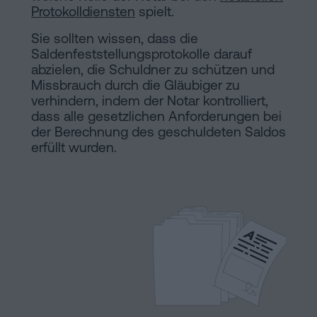
Hinweis
Schritten
Protokolldiensten
spielt.
abwickeln
Cookie-
Sie sollten wissen, dass die
Saldenfeststellungsprotokolle darauf
Kann
Richtlinie
abzielen, die Schuldner zu schützen und
man
Missbrauch durch die Gläubiger zu
eine
Manifest
verhindern, indem der Notar kontrolliert,
Hypothek
dass alle gesetzlichen Anforderungen bei
Rechtliche
ohne
der Berechnung des geschuldeten Saldos
erfüllt wurden.
Wohnbescheinigung
und
unterschreiben?
notarielle
Kontaktieren
Links
von
Interesse
Redaktioneller