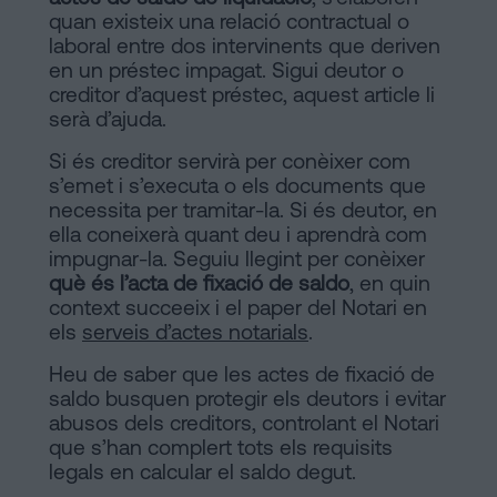
quan existeix una relació contractual o
a
Notaria
laboral entre dos intervinents que deriven
Barcelona
en un préstec impagat. Sigui deutor o
creditor d’aquest préstec, aquest article li
Contracte
en
serà d’ajuda.
de
Compravenda
Si és creditor servirà per conèixer com
línia
d’Inmmoble
s’emet i s’executa o els documents que
necessita per tramitar-la. Si és deutor, en
a
ella coneixerà quant deu i aprendrà com
Barcelona
Blog
impugnar-la. Seguiu llegint per conèixer
què és l’acta de fixació de saldo
, en quin
Hipoteques
context succeeix i el paper del Notari en
Dissolució
els
serveis d’actes notarials
.
Contactar
de
Heu de saber que les actes de fixació de
parella
saldo busquen protegir els deutors i evitar
de
abusos dels creditors, controlant el Notari
fet
que s’han complert tots els requisits
Avis
legals en calcular el saldo degut.
a