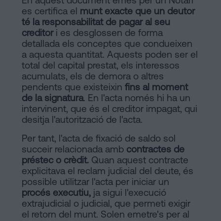
signar
es certifica el
munt exacte que un deutor
Segueix-
hipoteca
té la responsabilitat de pagar al seu
sense
nos
creditor
i es desglossen de forma
cèdula
detallada els conceptes que condueixen
en
a aquesta quantitat. Aquests poden ser el
d’habitabilitat?
total del capital prestat, els interessos
la
Contactar
acumulats, els de demora o altres
xarxes
pendents que existeixin
fins al moment
de la signatura
. En l'acta només hi ha un
socials
intervinent, que és el creditor impagat, qui
desitja l'autorització de l'acta.
Per tant, l'acta de fixació de saldo sol
succeir relacionada amb
contractes de
préstec o crèdit.
Quan aquest contracte
explicitava el reclam judicial del deute, és
possible utilitzar l'acta per iniciar un
procés executiu,
ja sigui l'execució
extrajudicial o judicial, que permeti exigir
el retorn del munt. Solen emetre's per al