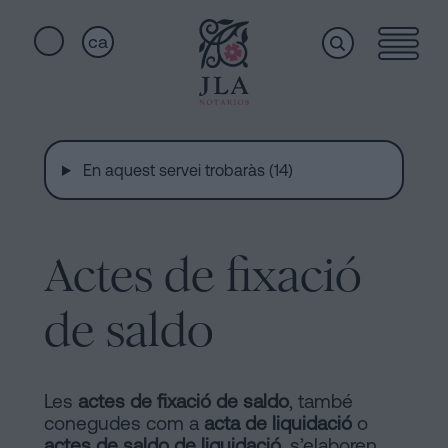
ca
Home
Enllaços
ràpids
En aquest servei trobaràs (14)
Serveis
Jura
de
nacionalitat
Actes de fixació
Qui
a
Barcelona
de saldo
som
Notaria
per
Acceptar
Instal·lacions
Les
actes de fixació de saldo
, també
una
conegudes com a
acta de liquidació
o
Herència
actes de saldo de liquidació
, s’elaboren