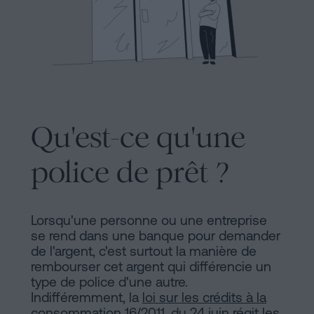
Commercial
et
Avis
sociétés
légal
Traiter
Politique
une
succession
de
en
Qu'est-ce qu'une
Cookies
cinq
étapes
police de prêt ?
Manifeste
Peut-
Liens
on
Juridiques
Lorsqu'une personne ou une entreprise
signer
se rend dans une banque pour demander
une
et
de l'argent, c'est surtout la manière de
hypothèque
rembourser cet argent qui différencie un
Notariaux
sans
type de police d'une autre.
Indifféremment, la
loi sur les crédits à la
certificat
d'Intérêt
consommation 16/2011, du 24 juin
régit les