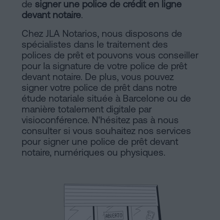
de
de
signer une police de crédit en ligne
Installations
devant notaire
.
Vente
à
Chez JLA Notarios, nous disposons de
Barcelone
Notaire
spécialistes dans le traitement des
polices de prêt et pouvons vous conseiller
Hypothèques
pour la signature de votre police de prêt
en
devant notaire. De plus, vous pouvez
Dissolution
signer votre police de prêt dans notre
de
étude notariale située à Barcelone ou de
ligne
couple
manière totalement digitale par
de
visioconférence. N'hésitez pas à nous
consulter si vous souhaitez nos services
fait
Blog
pour signer une police de prêt devant
à
notaire, numériques ou physiques.
Barcelone
Notaire
Contacter
en
ligne