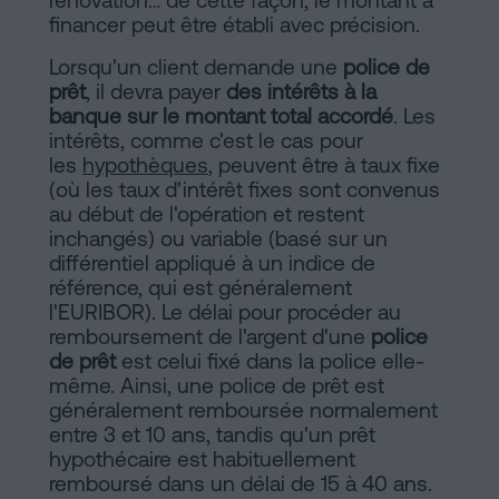
rénovation… de cette façon, le montant à
financer peut être établi avec précision.
sociaux
Lorsqu'un client demande une
police de
prêt
, il devra payer
des intérêts à la
banque sur le montant total accordé
. Les
intérêts, comme c'est le cas pour
les
hypothèques
, peuvent être à taux fixe
(où les taux d'intérêt fixes sont convenus
au début de l'opération et restent
inchangés) ou variable (basé sur un
différentiel appliqué à un indice de
référence, qui est généralement
l'EURIBOR). Le délai pour procéder au
remboursement de l'argent d'une
police
de prêt
est celui fixé dans la police elle-
même. Ainsi, une police de prêt est
généralement remboursée normalement
entre 3 et 10 ans, tandis qu'un prêt
hypothécaire est habituellement
remboursé dans un délai de 15 à 40 ans.