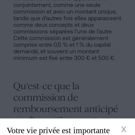
conjointement, comme une seule
commission et avec un montant unique,
tandis que d'autres fois elles apparaissent
comme deux concepts et deux
commissions séparées l'une de l'autre.
Cette commission est généralement
comprise entre 0,5 % et 1 % du capital
demandé, et souvent un montant
minimum est fixé entre 300 € et 500 €.
Qu'est-ce que la
commission de
remboursement anticipé
ou d'amortissement
x
Votre vie privée est importante
anticipé ?