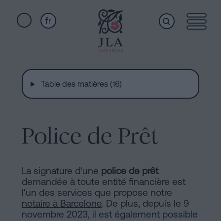
fr
Home
Liens
rapides
Table des matières (16)
Services
Serment
de
Nationalité
Police de Prêt
Qui
Notaire
pour
sommes-
Successions
La signature d'une
police de prêt
à
demandée à toute entité financière est
nous
Barcelone
l'un des services que propose notre
notaire à Barcelone
. De plus, depuis le 9
Acte
novembre 2023, il est également possible