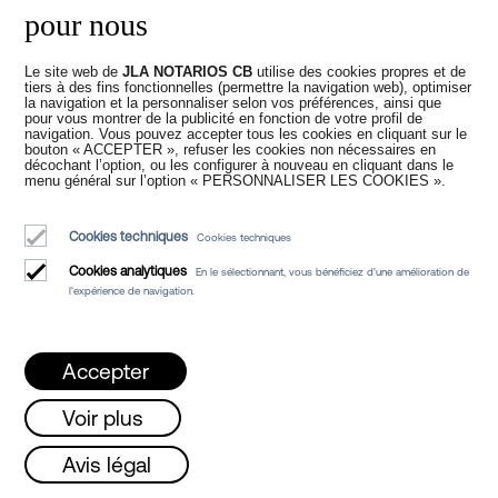
pour nous
Comme nous l'avons expliqué
précédemment, le client peut annuler à
Le site web de
JLA NOTARIOS CB
utilise des cookies propres et de
tiers à des fins fonctionnelles (permettre la navigation web), optimiser
tout moment le prêt, en remboursant la
la navigation et la personnaliser selon vos préférences, ainsi que
pour vous montrer de la publicité en fonction de votre profil de
totalité ou une partie du montant dû. Au
navigation. Vous pouvez accepter tous les cookies en cliquant sur le
moment où le client annule, totalement
bouton « ACCEPTER », refuser les cookies non nécessaires en
décochant l’option, ou les configurer à nouveau en cliquant dans le
ou partiellement, la dette, les intérêts
menu général sur l’option « PERSONNALISER LES COOKIES ».
totaux à payer sont réduits et, par
conséquent, aussi le bénéfice que la
Cookies techniques
Cookies techniques
banque va percevoir pour l'octroi du prêt.
Pour cette raison, et afin de compenser
Cookies analytiques
En le sélectionnant, vous bénéficiez d'une amélioration de
cette réduction des bénéfices, la banque
l'expérience de navigation.
peut facturer une commission pour cette
annulation, qui est souvent soumise à la
condition de l'existence de ce que l'on
Accepter
appelle la « perte financière », que la
banque devra justifier au client lui-même,
Voir plus
et
dans le cas où il n'y aurait pas de perte
undi, mercredi et vendredi de 08h à 15h /
Avis légal
financière, aucune commission ne devrait
être perçue.