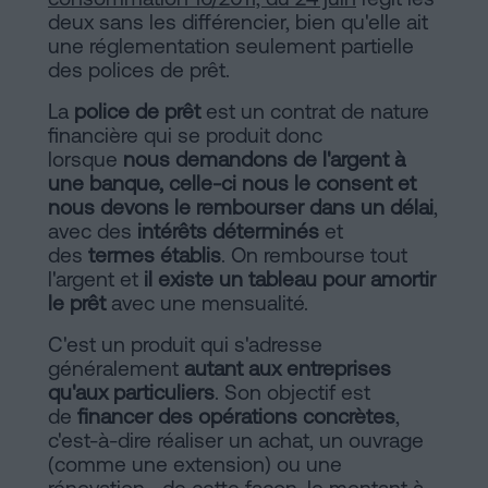
d'habitabilité
deux sans les différencier, bien qu'elle ait
Processus
?
une réglementation seulement partielle
des polices de prêt.
Éditorial
Contacter
La
police de prêt
est un contrat de nature
de
financière qui se produit donc
Contenus
lorsque
nous demandons de l'argent à
une banque, celle-ci nous le consent et
Personalizar
nous devons le rembourser dans un délai
,
avec des
intérêts déterminés
et
cookies
des
termes établis
. On rembourse tout
l'argent et
il existe un tableau pour amortir
le prêt
avec une mensualité.
Suivez-
C'est un produit qui s'adresse
nous
généralement
autant aux entreprises
qu'aux particuliers
. Son objectif est
sur
de
financer des opérations concrètes
,
les
c'est-à-dire réaliser un achat, un ouvrage
(comme une extension) ou une
réseaux