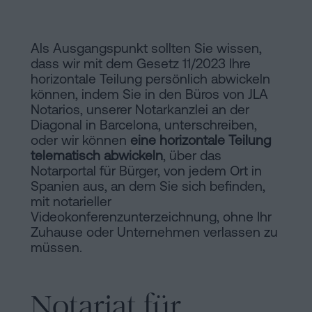
Hinweis
Schritten
abwickeln
Cookie-
Als Ausgangspunkt sollten Sie wissen,
Kann
dass wir mit dem Gesetz 11/2023 Ihre
Richtlinie
man
horizontale Teilung persönlich abwickeln
eine
Manifest
können, indem Sie in den Büros von JLA
Hypothek
Notarios, unserer Notarkanzlei an der
Rechtliche
Diagonal in Barcelona, unterschreiben,
ohne
oder wir können
eine horizontale Teilung
Wohnbescheinigung
und
telematisch abwickeln
, über das
unterschreiben?
Notarportal für Bürger, von jedem Ort in
notarielle
Spanien aus, an dem Sie sich befinden,
Kontaktieren
mit notarieller
Links
Videokonferenzunterzeichnung, ohne Ihr
von
Zuhause oder Unternehmen verlassen zu
müssen.
Interesse
Redaktioneller
Notariat für