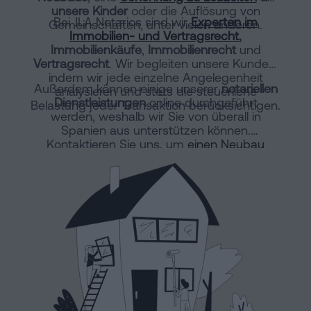
unsere Kinder
oder die Auflösung von
Bei JLA Notarios sind wir
Experten im
Gemeinschaften, unter vielen anderen.
Immobilien- und Vertragsrecht
,
Immobilienkäufe
,
Immobilienrecht
und
Vertragsrecht
. Wir begleiten unsere Kunden,
indem wir jede einzelne Angelegenheit
Außerdem können einige unserer
notariellen
analysieren und stets die steuerliche
Dienstleistungen
online durchgeführt
Belastung jeder Transaktion berücksichtigen.
werden, weshalb wir Sie von überall in
Spanien aus unterstützen können.
Kontaktieren Sie uns, um
einen Neubau
online anzumelden
oder eine horizontale
Teilung vorzunehmen.