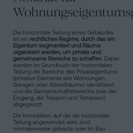
Inhaltsprozess
Wohnungseigentumsg
Personalizar
cookies
Die horizontale Teilung eines Gebäudes
ist ein
rechtliches Regime, durch das ein
Folgen
Eigentum segmentiert und Räume
organisiert werden, um private und
Sie
gemeinsame Bereiche zu schaffen.
Daher
werden im Grundbuch der horizontalen
uns
Teilung die Bereiche des Privateigentums
in
(privative Elemente wie Wohnungen,
Garagen oder Abstellräume) identifiziert
den
und die Gemeinschaftsbereiche (wie der
Eingang, die Treppen und Terrassen)
sozialen
abgegrenzt.
Netzwerken
Die Immobilien, auf die die horizontale
Teilung angewendet wird, sind
normalerweise gebaute oder im Bau