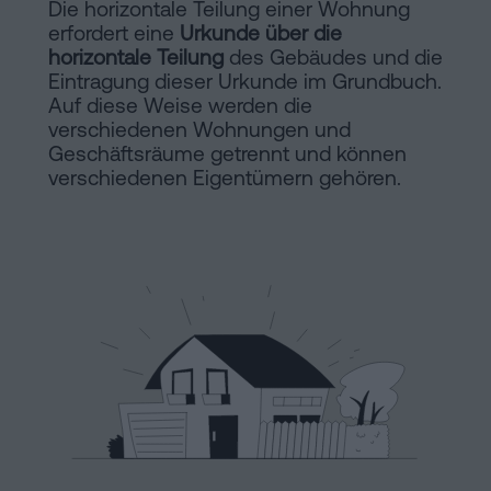
Die horizontale Teilung einer Wohnung
Installationen
Auflösung
erfordert eine
Urkunde über die
horizontale Teilung
einer
des Gebäudes und die
Eintragung dieser Urkunde im Grundbuch.
eingetragenen
Online-
Auf diese Weise werden die
Lebenspartnerschaft
verschiedenen Wohnungen und
in
Geschäftsräume getrennt und können
Notariat
Barcelona
verschiedenen Eigentümern gehören.
Online-
Notariat
Blog
Handels-
und
Kontaktieren
Gesellschaftsrecht
Eine
Erbschaft
in
Rechtlicher
fünf