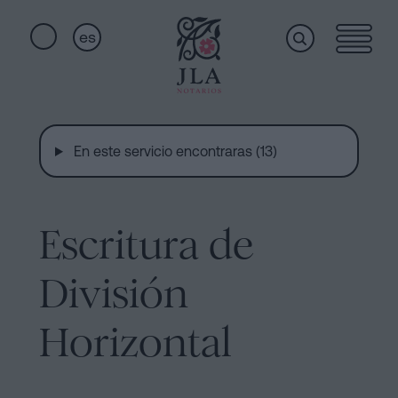
es
Home
Enlaces
rápidos
En este servicio encontraras (13)
Servicios
Jura
de
Nacionalidad
Escritura de
Quiénes
Notaría
para
División
somos
Herencias
en
Horizontal
Barcelona
Instalaciones
Escritura