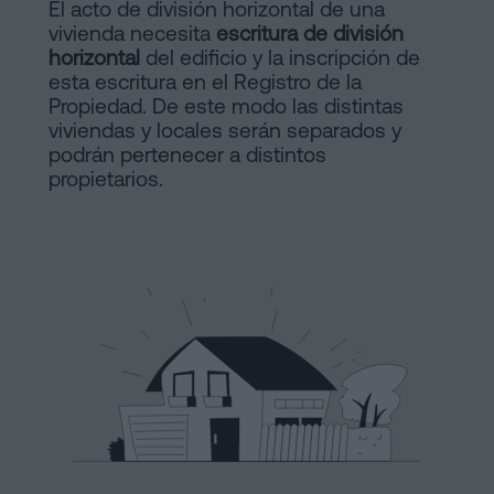
de
El acto de división horizontal de una
Notaría
vivienda necesita
escritura de división
Compraventa
horizontal
del edificio y la inscripción de
en
esta escritura en el Registro de la
Barcelona
online
Propiedad. De este modo las distintas
viviendas y locales serán separados y
Hipotecas
podrán pertenecer a distintos
Disolución
propietarios.
Blog
de
pareja
Contactar
de
hecho
en
Barcelona
Aviso
Notaría
online
Legal
Mercantil
Política