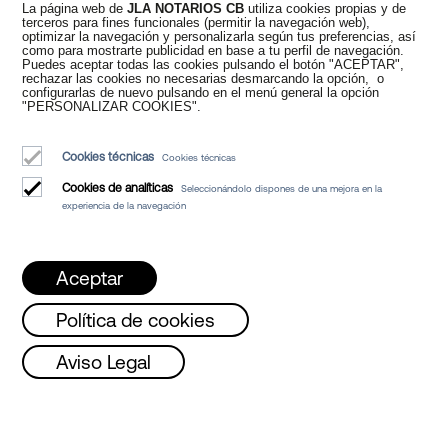
La página web de
JLA NOTARIOS CB
utiliza cookies propias y de
Nuevos tiempos en
terceros para fines funcionales (permitir la navegación web),
optimizar la navegación y personalizarla según tus preferencias, así
como para mostrarte publicidad en base a tu perfil de navegación.
Puedes aceptar todas las cookies pulsando el botón "ACEPTAR",
el Notariado
rechazar las cookies no necesarias desmarcando la opción, o
configurarlas de nuevo pulsando en el menú general la opción
"PERSONALIZAR COOKIES".
Cookies técnicas
Cookies técnicas
Cookies de analíticas
Seleccionándolo dispones de una mejora en la
experiencia de la navegación
Juan Madridejos Velasco
Luis Alberto Álvarez Moreno
Aceptar
Notarios de Barcelona y Notarios online para toda España
Política de cookies
Servicios
Lunes, Miércoles y Viernes de 08 a 15h /
Aviso Legal
Blog
Quiénes somos
Aviso Legal