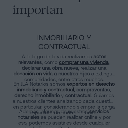
importan
INMOBILIARIO Y
CONTRACTUAL
A lo largo de la vida realizamos
actos
relevantes
, como
comprar una vivienda
,
declarar una obra nueva
, realizar una
donación en vida
a nuestros hijos
o extinguir
comunidades, entre otros muchos.
En JLA Notarios somos
expertos en derecho
inmobiliario y contractual
, compraventas
,
derecho inmobiliario
y
contractual
. Guiamos
a nuestros clientes analizando cada cuestión
en particular, considerando siempre la carga
Además, algunos de nuestros
servicios
impositiva de cada operación.
notariales
se pueden realizar online y por
eso, podemos asistirles desde cualquier