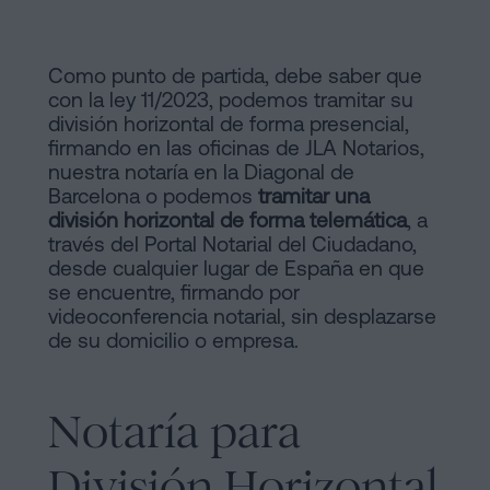
y
sociedades
de
Tramitar
Como punto de partida, debe saber que
Cookies
con la ley 11/2023, podemos tramitar su
una
Manifiesto
división horizontal de forma presencial,
herencia
firmando en las oficinas de JLA Notarios,
en
Enlaces
nuestra notaría en la Diagonal de
cinco
Barcelona o podemos
tramitar una
Jurídicos
pasos
división horizontal de forma telemática
, a
través del Portal Notarial del Ciudadano,
y
¿Se
desde cualquier lugar de España en que
puede
se encuentre, firmando por
Notariales
videoconferencia notarial, sin desplazarse
firmar
de
de su domicilio o empresa.
hipoteca
sin
Interés
cédula
Notaría para
Proceso
de
habitabilidad?
Editorial
División Horizontal