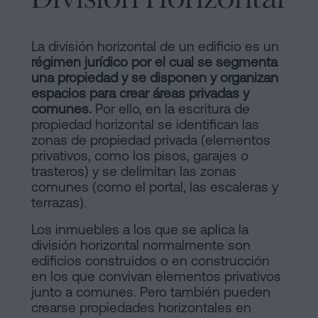
Contactar
de
Contenidos
La división horizontal de un edificio es un
régimen jurídico por el cual se segmenta
Personalizar
una propiedad y se disponen y organizan
espacios para crear áreas privadas y
cookies
comunes.
Por ello, en la escritura de
propiedad horizontal se identifican las
zonas de propiedad privada (elementos
Síguenos
privativos, como los pisos, garajes o
trasteros) y se delimitan las zonas
en
comunes (como el portal, las escaleras y
la
terrazas).
redes
Los inmuebles a los que se aplica la
división horizontal normalmente son
sociales
edificios construidos o en construcción
en los que convivan elementos privativos
junto a comunes. Pero también pueden
crearse propiedades horizontales en