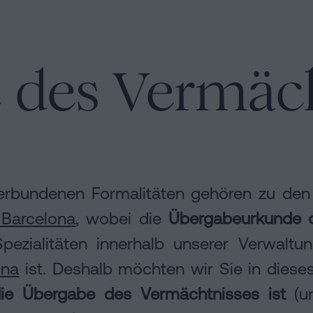
en
 des Vermäch
erbundenen Formalitäten gehören zu den 
 Barcelona
, wobei die
Übergabeurkunde d
ezialitäten innerhalb unserer Verwaltun
n
ona
ist. Deshalb möchten wir Sie in dies
ie Übergabe des Vermächtnisses ist
(un