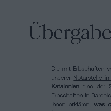
Kann
Hypotheken
man
Auflösung
Installation
eine
einer
Hypothek
Übergabe
eingetragenen
ohne
Lebenspartnerschaft
Online-
Wohnbescheinigung
in
unterschreiben?
Barcelona
Notariat
Kontaktieren
Online-
Notariat
Die mit Erbschaften v
Blog
unserer
Notarstelle in
Katalonien
eine der Sp
Kontaktiere
Erbschaften in Barcel
Ihnen erklären,
was d