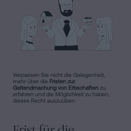
Hinweis
Schritten
abwickeln
Cookie-
Kann
Richtlinie
man
eine
Manifest
Hypothek
Rechtliche
ohne
Wohnbescheinigung
und
unterschreiben?
notarielle
Verpassen Sie nicht die Gelegenheit,
Kontaktieren
mehr über die
Fristen zur
Links
Geltendmachung von Erbschaften
zu
erfahren und die Möglichkeit zu haben,
von
dieses Recht auszuüben.
Interesse
Redaktioneller
Frist für die