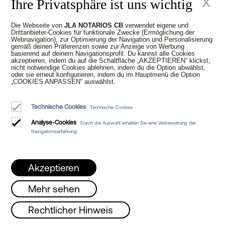
x
Ihre Privatsphäre ist uns wichtig
Die Webseite von
JLA NOTARIOS CB
verwendet eigene und
Drittanbieter-Cookies für funktionale Zwecke (Ermöglichung der
Webnavigation), zur Optimierung der Navigation und Personalisierung
gemäß deinen Präferenzen sowie zur Anzeige von Werbung
basierend auf deinem Navigationsprofil. Du kannst alle Cookies
akzeptieren, indem du auf die Schaltfläche „AKZEPTIEREN“ klickst,
nicht notwendige Cookies ablehnen, indem du die Option abwählst,
Neue Zeiten im
oder sie erneut konfigurieren, indem du im Hauptmenü die Option
„COOKIES ANPASSEN“ auswählst.
Notariat
Technische Cookies
Technische Cookies
Analyse-Cookies
Durch die Auswahl erhalten Sie eine Verbesserung der
Navigationserfahrung.
Akzeptieren
Juan Madridejos Velasco
Mehr sehen
Luis Alberto Álvarez Moreno
Notare von Barcelona und Online-Notare für ganz Spanien
, Mittwoch und Freitag von 08 bis 15 Uhr 
Rechtlicher Hinweis