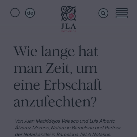
de
Home
Schnellzugriffe
Wie lange hat
Staatsbürgerschaftseid
Dienstleistungen
Notariat
man Zeit, um
für
Erbschaften
Wer
eine Erbschaft
in
Barcelona
anzufechten?
wir
Kaufvertrag
in
sind
Von
Juan Madridejos Velasco
und
Luis Alberto
Barcelona
Álvarez Moreno
, Notare in Barcelona und Partner
Hypotheken
der Notarkanzlei in Barcelona J&LA Notarios.