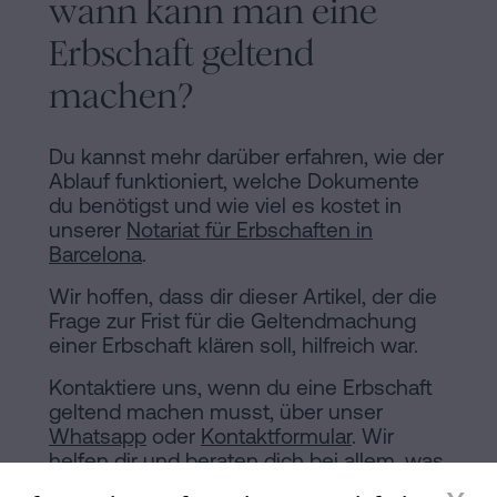
wann kann man eine
Erbschaft geltend
machen?
Du kannst mehr darüber erfahren, wie der
Ablauf funktioniert, welche Dokumente
du benötigst und wie viel es kostet in
unserer
Notariat für Erbschaften in
Barcelona
.
Wir hoffen, dass dir dieser Artikel, der die
Frage zur Frist für die Geltendmachung
einer Erbschaft klären soll, hilfreich war.
Kontaktiere uns, wenn du eine Erbschaft
geltend machen musst, über unser
Whatsapp
oder
Kontaktformular
. Wir
helfen dir und beraten dich bei allem, was
du brauchst.