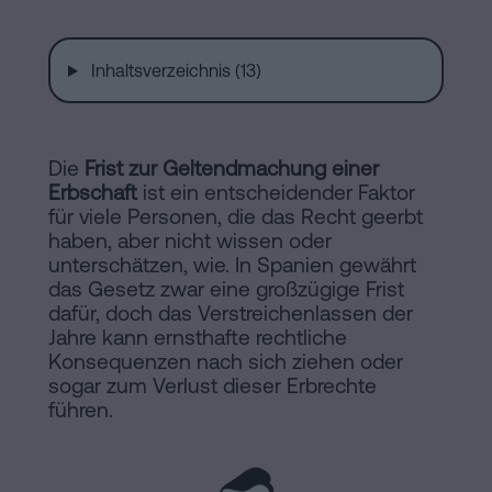
Installationen
Auflösung
einer
Inhaltsverzeichnis (13)
eingetragenen
Online-
Lebenspartnerschaft
in
Notariat
Die
Frist zur Geltendmachung einer
Barcelona
Erbschaft
ist ein entscheidender Faktor
für viele Personen, die das Recht geerbt
Online-
haben, aber nicht wissen oder
Notariat
Blog
unterschätzen, wie. In Spanien gewährt
Handels-
das Gesetz zwar eine großzügige Frist
dafür, doch das Verstreichenlassen der
und
Kontaktieren
Jahre kann ernsthafte rechtliche
Gesellschaftsrecht
Konsequenzen nach sich ziehen oder
sogar zum Verlust dieser Erbrechte
Eine
führen.
Erbschaft
in
Rechtlicher
fünf