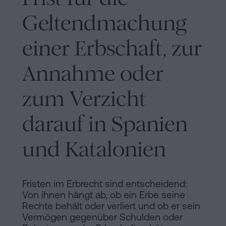
Inhaltsprozess
Geltendmachung
Personalizar
einer Erbschaft, zur
cookies
Annahme oder
Folgen
zum Verzicht
Sie
uns
darauf in Spanien
in
und Katalonien
den
sozialen
Fristen im Erbrecht sind entscheidend:
Netzwerken
Von ihnen hängt ab, ob ein Erbe seine
Rechte behält oder verliert und ob er sein
Vermögen gegenüber Schulden oder