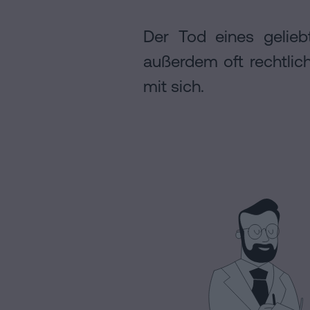
Rechtlicher
Der Tod eines gelie
Hinweis
außerdem oft rechtlic
Cookie-
Richtlinie
mit sich.
Manifest
Rechtliche
und
notarielle
Links
von
Interesse
Redaktioneller
Inhaltsprozess
Personalizar