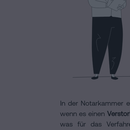
cookies
Folgen
Sie
uns
in
den
sozialen
Netzwerken
In der Notarkammer er
wenn es einen
Versto
was für das Verfahr