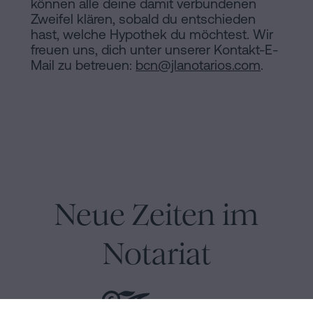
können alle deine damit verbundenen
Zweifel klären, sobald du entschieden
hast, welche Hypothek du möchtest. Wir
freuen uns, dich unter unserer Kontakt-E-
Mail zu betreuen:
bcn@jlanotarios.com
.
Neue Zeiten im
Notariat