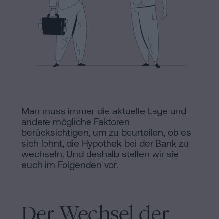
Hinweis
Schritten
abwickeln
Cookie-
Kann
Richtlinie
man
eine
Manifest
Hypothek
Rechtliche
ohne
Wohnbescheinigung
und
Man muss immer die aktuelle Lage und
unterschreiben?
andere mögliche Faktoren
notarielle
berücksichtigen, um zu beurteilen, ob es
Kontaktieren
Links
sich lohnt, die Hypothek bei der Bank zu
wechseln. Und deshalb stellen wir sie
von
euch im Folgenden vor.
Interesse
Redaktioneller
Der Wechsel der