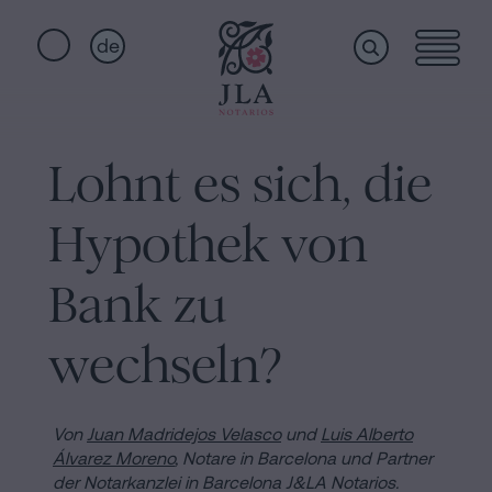
de
Home
Schnellzugriffe
Lohnt es sich, die
Staatsbürgerschaftseid
Dienstleistungen
Notariat
Hypothek von
für
Erbschaften
Wer
Bank zu
in
Barcelona
wechseln?
wir
Kaufvertrag
in
sind
Von
Juan Madridejos Velasco
und
Luis Alberto
Barcelona
Álvarez Moreno
, Notare in Barcelona und Partner
Hypotheken
der Notarkanzlei in Barcelona J&LA Notarios.