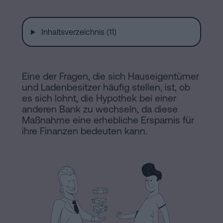
Installationen
Auflösung
einer
Inhaltsverzeichnis (11)
eingetragenen
Online-
Lebenspartnerschaft
in
Notariat
Eine der Fragen, die sich Hauseigentümer
Barcelona
und Ladenbesitzer häufig stellen, ist, ob
es sich lohnt, die Hypothek bei einer
Online-
anderen Bank zu wechseln, da diese
Notariat
Blog
Maßnahme eine erhebliche Ersparnis für
Handels-
ihre Finanzen bedeuten kann.
und
Kontaktieren
Gesellschaftsrecht
Eine
Erbschaft
in
Rechtlicher
fünf