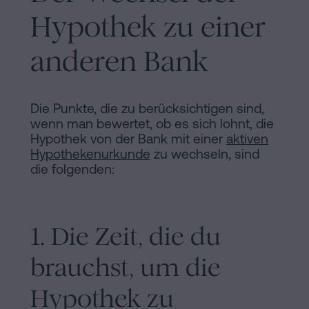
Inhaltsprozess
Hypothek zu einer
Personalizar
anderen Bank
cookies
Folgen
Die Punkte, die zu berücksichtigen sind,
wenn man bewertet, ob es sich lohnt, die
Sie
Hypothek von der Bank mit einer
aktiven
uns
Hypothekenurkunde
zu wechseln, sind
die folgenden:
in
den
1. Die Zeit, die du
sozialen
Netzwerken
brauchst, um die
Hypothek zu