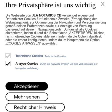
x
Ihre Privatsphäre ist uns wichtig
Die Webseite von
JLA NOTARIOS CB
verwendet eigene und
Juan Madridejos Velasco
Drittanbieter-Cookies für funktionale Zwecke (Ermöglichung der
Webnavigation), zur Optimierung der Navigation und Personalisierung
Luis Alberto Álvarez Moreno
gemäß deinen Präferenzen sowie zur Anzeige von Werbung
Notare von Barcelona und Online-Notare für ganz Spanien
basierend auf deinem Navigationsprofil. Du kannst alle Cookies
akzeptieren, indem du auf die Schaltfläche „AKZEPTIEREN“ klickst,
nicht notwendige Cookies ablehnen, indem du die Option abwählst,
oder sie erneut konfigurieren, indem du im Hauptmenü die Option
Dienstleistungen
„COOKIES ANPASSEN“ auswählst.
Blog
Technische Cookies
Technische Cookies
Wer wir sind
Analyse-Cookies
Durch die Auswahl erhalten Sie eine Verbesserung der
Rechtlicher Hinweis
Navigationserfahrung.
Cookie-Richtlinie
Manifest
Akzeptieren
Mehr sehen
net!!
Montag, Mittwoch und Freitag von 0
Rechtlicher Hinweis