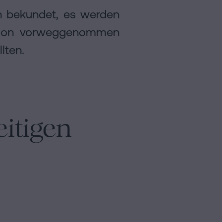
n bekundet, es werden
ktion vorweggenommen
lten.
eitigen