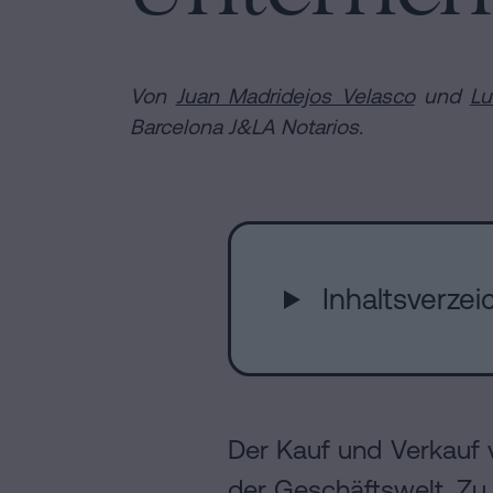
Kann
Hypotheken
man
Auflösung
Installation
eine
einer
Hypothek
Von
Juan Madridejos Velasco
und
Lu
eingetragenen
ohne
Barcelona J&LA Notarios.
Lebenspartnerschaft
Online-
Wohnbescheinigung
in
unterschreiben?
Barcelona
Notariat
Kontaktieren
Online-
Notariat
Inhaltsverzeic
Blog
Kontaktiere
Der Kauf und Verkauf 
der Geschäftswelt. Z