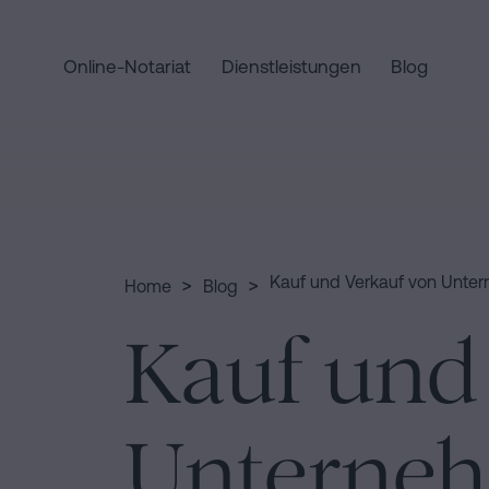
Online-Notariat
Dienstleistungen
Blog
Home
Schnellzugriffe
Staatsbürgerschaftseid
Handels-
Dienstleist
und
Notariat
Gesellschaftsrecht
für
>
>
Kauf und Verkauf von Unte
Home
Blog
Erbschaften
Eine
Wer
Kauf und
in
Erbschaft
Barcelona
in
wir
fünf
Kaufvertrag
Schritten
in
Unterne
abwickeln
sind
Barcelona