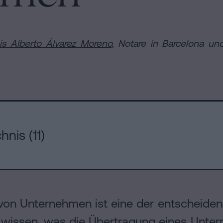
en
is Alberto Álvarez Moreno
, Notare in Barcelona und
hnis (11)
n
von Unternehmen ist eine der entscheiden
u wissen, was die Übertragung eines Unte