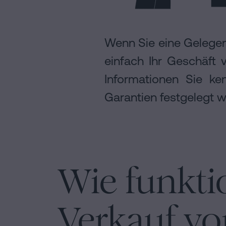
cookies
Folgen
Wenn Sie eine Gelegen
Sie
einfach Ihr Geschäft 
uns
Informationen Sie k
in
Garantien festgelegt 
den
sozialen
Netzwerken
Wie funkti
Verkauf v