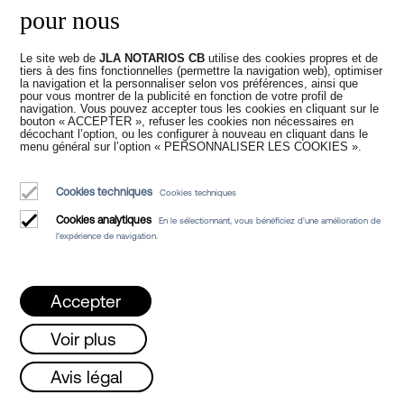
page, en envoyant un courriel à
pour nous
bcn@jlanotarios.com
ou en nous appelant
au téléphone 93 159 17 62.
Le site web de
JLA NOTARIOS CB
utilise des cookies propres et de
tiers à des fins fonctionnelles (permettre la navigation web), optimiser
la navigation et la personnaliser selon vos préférences, ainsi que
À titre indicatif, nous pouvons vous
pour vous montrer de la publicité en fonction de votre profil de
avancer que, conformément à la
navigation. Vous pouvez accepter tous les cookies en cliquant sur le
bouton « ACCEPTER », refuser les cookies non nécessaires en
réglementation en vigueur, le prix habituel
décochant l’option, ou les configurer à nouveau en cliquant dans le
de la formalisation d’un acte de
menu général sur l’option « PERSONNALISER LES COOKIES ».
procuration générale commerciale est
compris entre 125 et 175 €, TVA incluse.
Cookies techniques
Cookies techniques
Quant au prix habituel de la formalisation
Cookies analytiques
En le sélectionnant, vous bénéficiez d'une amélioration de
l'expérience de navigation.
d’une procuration spéciale commerciale, il
est compris entre 90 et 150 €, TVA
incluse.
Accepter
Ces prix indicatifs sont calculés pour un
document de contenu habituel (9 pages)
Voir plus
avec l’émission d’une seule copie
autorisée et une copie simple, délivré par
undi, mercredi et vendredi de 08h à 15h /
Avis légal
une société.