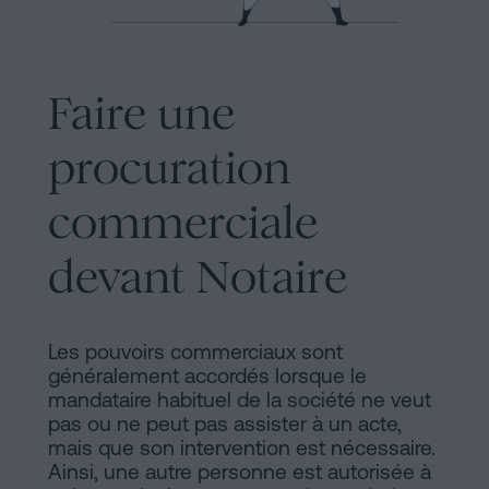
Commercial
et
Avis
sociétés
légal
Faire une
Traiter
Politique
une
procuration
succession
de
en
commerciale
Cookies
cinq
étapes
Manifeste
devant Notaire
Peut-
Liens
on
Juridiques
signer
Les pouvoirs commerciaux sont
généralement accordés lorsque le
une
et
mandataire habituel de la société ne veut
hypothèque
pas ou ne peut pas assister à un acte,
Notariaux
sans
mais que son intervention est nécessaire.
certificat
Ainsi, une autre personne est autorisée à
d'Intérêt