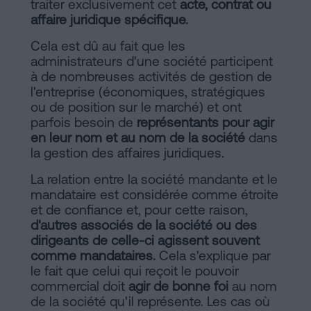
d'habitabilité
traiter exclusivement cet
acte, contrat ou
Processus
affaire juridique spécifique.
?
Éditorial
Cela est dû au fait que les
Contacter
administrateurs d'une société participent
de
à de nombreuses activités de gestion de
l'entreprise (économiques, stratégiques
Contenus
ou de position sur le marché) et ont
parfois besoin de
représentants pour agir
Personalizar
en leur nom et au nom de la société
dans
la gestion des affaires juridiques.
cookies
La relation entre la société mandante et le
mandataire est considérée comme étroite
Suivez-
et de confiance et, pour cette raison,
d'autres associés de la société ou des
nous
dirigeants de celle-ci agissent souvent
sur
comme mandataires.
Cela s'explique par
le fait que celui qui reçoit le pouvoir
les
commercial doit
agir de bonne foi
au nom
de la société qu'il représente. Les cas où
réseaux