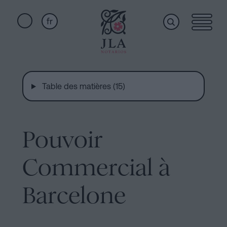
fr
Home
Liens
rapides
Table des matières (15)
Services
Serment
de
Nationalité
Pouvoir
Qui
Notaire
pour
Commercial à
sommes-
Successions
à
Barcelone
nous
Barcelone
Acte