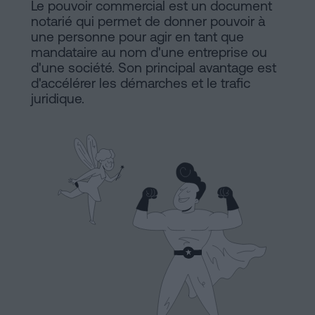
de
Le pouvoir commercial est un document
Installations
notarié qui permet de donner pouvoir à
Vente
une personne pour agir en tant que
à
mandataire au nom d'une entreprise ou
Barcelone
Notaire
d'une société. Son principal avantage est
d'accélérer les démarches et le trafic
Hypothèques
juridique.
en
Dissolution
de
ligne
couple
de
fait
Blog
à
Barcelone
Notaire
Contacter
en
ligne