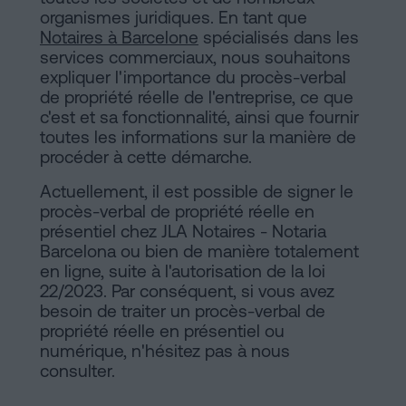
de
Installations
organismes juridiques. En tant que
Vente
Notaires à Barcelone
spécialisés dans les
à
services commerciaux, nous souhaitons
expliquer l'importance du procès-verbal
Barcelone
Notaire
de propriété réelle de l'entreprise, ce que
Hypothèques
c'est et sa fonctionnalité, ainsi que fournir
en
toutes les informations sur la manière de
Dissolution
procéder à cette démarche.
de
ligne
Actuellement, il est possible de signer le
couple
procès-verbal de propriété réelle en
de
présentiel chez JLA Notaires - Notaria
fait
Barcelona ou bien de manière totalement
Blog
à
en ligne, suite à l'autorisation de la loi
22/2023. Par conséquent, si vous avez
Barcelone
besoin de traiter un procès-verbal de
Notaire
Contacter
propriété réelle en présentiel ou
en
numérique, n'hésitez pas à nous
consulter.
ligne