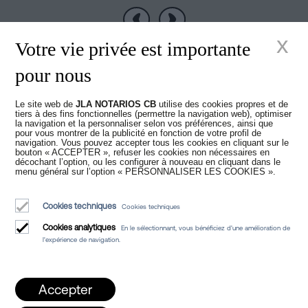
Précédent
Suivant
x
Votre vie privée est importante
pour nous
Le site web de
JLA NOTARIOS CB
utilise des cookies propres et de
Nouveaux temps
tiers à des fins fonctionnelles (permettre la navigation web), optimiser
la navigation et la personnaliser selon vos préférences, ainsi que
pour vous montrer de la publicité en fonction de votre profil de
navigation. Vous pouvez accepter tous les cookies en cliquant sur le
dans la Notariat
bouton « ACCEPTER », refuser les cookies non nécessaires en
décochant l’option, ou les configurer à nouveau en cliquant dans le
menu général sur l’option « PERSONNALISER LES COOKIES ».
Cookies techniques
Cookies techniques
Cookies analytiques
En le sélectionnant, vous bénéficiez d'une amélioration de
l'expérience de navigation.
Juan Madridejos Velasco
Luis Alberto Álvarez Moreno
Accepter
Notaires de Barcelone et notaires en ligne pour toute l'Espagne