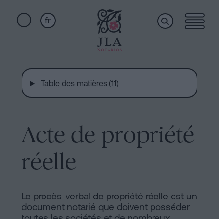
fr
Home
Liens
rapides
Table des matières (11)
Services
Serment
de
Nationalité
Acte de propriété
Qui
Notaire
pour
réelle
sommes-
Successions
à
nous
Barcelone
Le procès-verbal de propriété réelle est un
document notarié que doivent posséder
Acte
toutes les sociétés et de nombreux