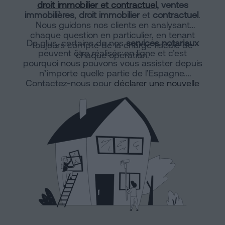
droit immobilier et contractuel
, ventes
immobilières
,
droit immobilier
et
contractuel
.
Nous guidons nos clients en analysant
chaque question en particulier, en tenant
De plus, certains de nos
services notariaux
toujours compte de la charge fiscale de
peuvent être réalisés en ligne et c’est
chaque opération.
pourquoi nous pouvons vous assister depuis
n’importe quelle partie de l’Espagne.
Contactez-nous pour
déclarer une nouvelle
construction en ligne
ou une division
horizontale.