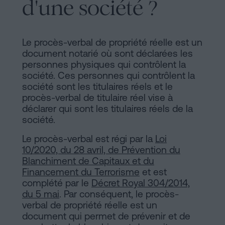
d'une société ?
d'habitabilité
Processus
?
Éditorial
Contacter
Le procès-verbal de propriété réelle est un
document notarié où sont déclarées les
de
personnes physiques qui contrôlent la
Contenus
société. Ces personnes qui contrôlent la
société sont les titulaires réels et le
Personalizar
procès-verbal de titulaire réel vise à
déclarer qui sont les titulaires réels de la
cookies
société.
Le procès-verbal est régi par la
Loi
Suivez-
10/2020, du 28 avril, de Prévention du
Blanchiment de Capitaux et du
nous
Financement du Terrorisme
et est
sur
complété par le
Décret Royal 304/2014,
du 5 mai
. Par conséquent, le procès-
les
verbal de propriété réelle est un
document qui permet de prévenir et de
réseaux