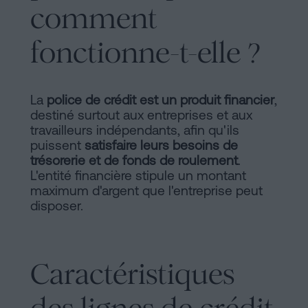
d'habitabilité
comment
Processus
?
fonctionne-t-elle ?
Éditorial
Contacter
de
La
police de crédit est un produit financier
,
Contenus
destiné surtout aux entreprises et aux
Personalizar
travailleurs indépendants, afin qu'ils
puissent
satisfaire leurs besoins de
cookies
trésorerie et de fonds de roulement
.
L'entité financière stipule un montant
maximum d'argent que l'entreprise peut
Suivez-
disposer.
nous
sur
Caractéristiques
les
réseaux