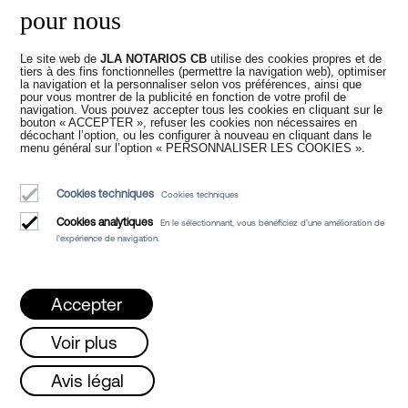
pour nous
200 €, et le prix d’une police notariale
d’un crédit de 100 000 € est d’environ 375
€.
Le site web de
JLA NOTARIOS CB
utilise des cookies propres et de
tiers à des fins fonctionnelles (permettre la navigation web), optimiser
la navigation et la personnaliser selon vos préférences, ainsi que
Ce prix indicatif est calculé pour un
pour vous montrer de la publicité en fonction de votre profil de
navigation. Vous pouvez accepter tous les cookies en cliquant sur le
document de contenu habituel avec une
bouton « ACCEPTER », refuser les cookies non nécessaires en
échéance supérieure à 6 mois et sans
décochant l’option, ou les configurer à nouveau en cliquant dans le
menu général sur l’option « PERSONNALISER LES COOKIES ».
caution.
Cookies techniques
Cookies techniques
Cookies analytiques
En le sélectionnant, vous bénéficiez d'une amélioration de
l'expérience de navigation.
Prendre rendez-vous chez le notaire
Accepter
Signer une police de
Voir plus
crédit en ligne devant
Lundi, mercredi et vendredi de 08h à 15h /
Avis légal