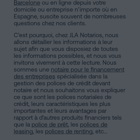
de
Barcelone
ou en ligne depuis votre
Installations
domicile ou entreprise n’importe où en
Vente
Espagne, suscite souvent de nombreuses
à
questions chez nos clients.
Barcelone
Notaire
C’est pourquoi, chez JLA Notarios, nous
Hypothèques
allons détailler les informations à leur
en
sujet afin que vous disposiez de toutes
Dissolution
les informations possibles, et nous vous
de
invitons vivement à cette lecture. Nous
ligne
couple
sommes une
notaire pour le financement
de
des entreprises
spécialisée dans la
gestion des polices de crédit devant
fait
Blog
notaire et nous souhaitons vous expliquer
à
ce que sont les polices notariales de
Barcelone
crédit, leurs caractéristiques les plus
importantes et leurs avantages par
Notaire
Contacter
rapport à d’autres produits financiers tels
en
que la
police de prêt
, les
polices de
ligne
leasing
, les
polices de renting
, etc…