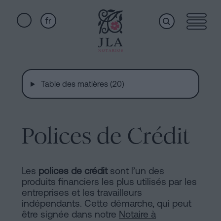
fr
Home
Liens
rapides
Table des matières (20)
Services
Serment
de
Nationalité
Polices de Crédit
Qui
Notaire
pour
sommes-
Successions
Les
polices de crédit
sont l’un des
à
produits financiers les plus utilisés par les
nous
Barcelone
entreprises et les travailleurs
indépendants. Cette démarche, qui peut
Acte
être signée dans notre
Notaire à