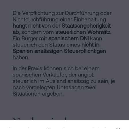
Die Verpflichtung zur Durchführung oder
Nichtdurchführung einer Einbehaltung
hängt nicht von der Staatsangehörigkeit
ab
, sondern vom
steuerlichen Wohnsitz
.
Ein Bürger mit
spanischem DNI
kann
steuerlich den Status eines
nicht in
Spanien ansässigen Steuerpflichtigen
haben.
In der Praxis können sich bei einem
spanischen Verkäufer, der angibt,
steuerlich im Ausland ansässig zu sein, je
nach vorgelegten Unterlagen zwei
Situationen ergeben.
Nachweis des