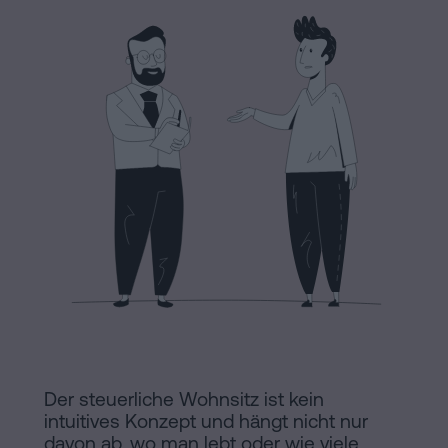
Hinweis
Schritten
abwickeln
Cookie-
Kann
Richtlinie
man
eine
Manifest
Hypothek
Rechtliche
ohne
Wohnbescheinigung
und
unterschreiben?
notarielle
Kontaktieren
Links
von
Interesse
Der steuerliche Wohnsitz ist kein
Redaktioneller
intuitives Konzept und hängt nicht nur
davon ab, wo man lebt oder wie viele