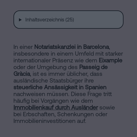
Installationen
Auflösung
einer
Inhaltsverzeichnis (25)
eingetragenen
Online-
Lebenspartnerschaft
in
Notariat
In einer
Notariatskanzlei in Barcelona
,
Barcelona
insbesondere in einem Umfeld mit starker
internationaler Präsenz wie dem
Online-
Eixample
oder der Umgebung des
Passeig de
Notariat
Blog
Gràcia
, ist es immer üblicher, dass
Handels-
ausländische Staatsbürger ihre
steuerliche Ansässigkeit in Spanien
und
Kontaktieren
nachweisen müssen. Diese Frage tritt
Gesellschaftsrecht
häufig bei Vorgängen wie dem
Immobilienkauf durch Ausländer
sowie
Eine
bei Erbschaften, Schenkungen oder
Erbschaft
Immobilieninvestitionen auf.
in
Rechtlicher
fünf