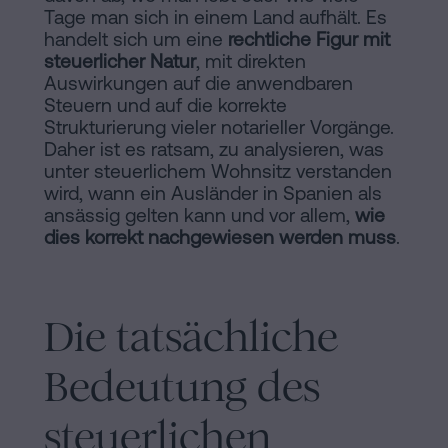
Inhaltsprozess
Tage man sich in einem Land aufhält. Es
handelt sich um eine
rechtliche Figur mit
Personalizar
steuerlicher Natur
, mit direkten
Auswirkungen auf die anwendbaren
cookies
Steuern und auf die korrekte
Strukturierung vieler notarieller Vorgänge.
Folgen
Daher ist es ratsam, zu analysieren, was
unter steuerlichem Wohnsitz verstanden
Sie
wird, wann ein Ausländer in Spanien als
ansässig gelten kann und vor allem,
wie
uns
dies korrekt nachgewiesen werden muss
.
in
den
Die tatsächliche
sozialen
Netzwerken
Bedeutung des
steuerlichen