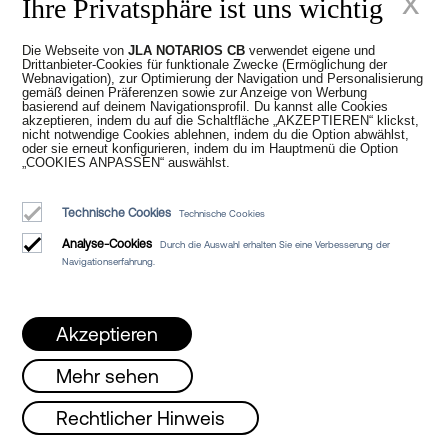
x
Ihre Privatsphäre ist uns wichtig
steuerlichen
Wohnsitzes im
Die Webseite von
JLA NOTARIOS CB
verwendet eigene und
Drittanbieter-Cookies für funktionale Zwecke (Ermöglichung der
Webnavigation), zur Optimierung der Navigation und Personalisierung
gemäß deinen Präferenzen sowie zur Anzeige von Werbung
Ausland
basierend auf deinem Navigationsprofil. Du kannst alle Cookies
akzeptieren, indem du auf die Schaltfläche „AKZEPTIEREN“ klickst,
nicht notwendige Cookies ablehnen, indem du die Option abwählst,
oder sie erneut konfigurieren, indem du im Hauptmenü die Option
„COOKIES ANPASSEN“ auswählst.
Der Verkäufer kann seinen steuerlichen
Wohnsitz in einem anderen Land durch
Technische Cookies
Technische Cookies
ein
von der ausländischen Steuerbehörde
ausgestelltes Zertifikat
nachweisen. Da es
Analyse-Cookies
Durch die Auswahl erhalten Sie eine Verbesserung der
sich um ein ausländisches öffentliches
Navigationserfahrung.
Dokument handelt, muss es mit einer
Haager Apostille
(oder diplomatischer
Legalisierung, je nach Land) versehen
Akzeptieren
sein und gegebenenfalls eine
beeidigte
Übersetzung
enthalten, die in die
Mehr sehen
Hauptakte aufgenommen werden muss.
, Mittwoch und Freitag von 08 bis 15 Uhr 
Rechtlicher Hinweis
Das
konsularische