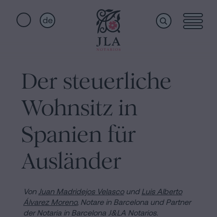
de
Home
Schnellzugriffe
Der steuerliche
Staatsbürgerschaftseid
Dienstleistungen
Notariat
Wohnsitz in
für
Erbschaften
Wer
Spanien für
in
Barcelona
Ausländer
wir
Kaufvertrag
in
sind
Von
Juan Madridejos Velasco
und
Luis Alberto
Barcelona
Álvarez Moreno
, Notare in Barcelona und Partner
Hypotheken
der Notaria in Barcelona J&LA Notarios.