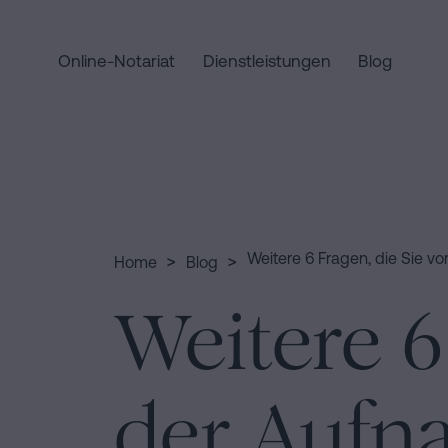
Online-Notariat
Dienstleistungen
Blog
Home
Schnellzugriffe
Staatsbürgerschaftseid
Handels-
Dienstleist
und
Notariat
Gesellschaftsrecht
für
>
>
Weitere 6 Fragen, die Sie v
Home
Blog
Erbschaften
Eine
Wer
Weitere 6
in
Erbschaft
Barcelona
in
wir
fünf
Kaufvertrag
Schritten
in
der Aufn
abwickeln
sind
Barcelona