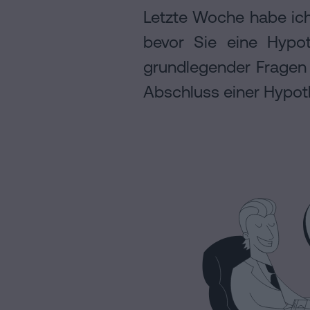
Letzte Woche habe ich 
Rechtlicher
Hinweis
bevor Sie eine Hypo
Cookie-
grundlegender Fragen f
Richtlinie
Abschluss einer Hypoth
Manifest
Rechtliche
und
notarielle
Links
von
Interesse
Redaktioneller
Inhaltsprozess
Personalizar