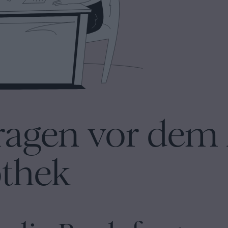
ragen vor dem
othek