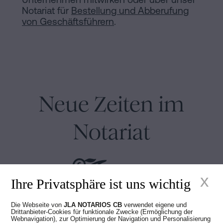
Notariat für
Bestellung und Abberufung
von Geschäftsführern
.
Neue Zeiten im
Notariat
x
Ihre Privatsphäre ist uns wichtig
Die Webseite von
JLA NOTARIOS CB
verwendet eigene und
Juan Madridejos Velasco
Drittanbieter-Cookies für funktionale Zwecke (Ermöglichung der
Webnavigation), zur Optimierung der Navigation und Personalisierung
Luis Alberto Álvarez Moreno