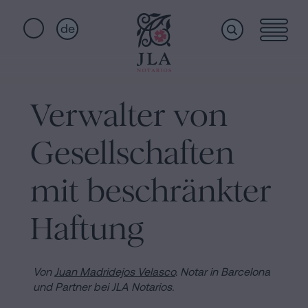
de
Home
Schnellzugriffe
Verwalter von
Staatsbürgerschaftseid
Dienstleistungen
Notariat
Gesellschaften
für
Erbschaften
Wer
mit beschränkter
in
Barcelona
Haftung
wir
Kaufvertrag
in
sind
Von
Juan Madridejos Velasco
.
Notar in Barcelona
Barcelona
und Partner bei JLA Notarios.
Hypotheken