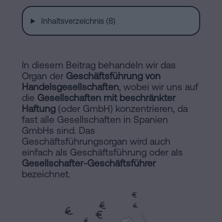
Installationen
Auflösung
Inhaltsverzeichnis (8)
einer
eingetragenen
Online-
Lebenspartnerschaft
In diesem Beitrag behandeln wir das
in
Notariat
Organ der
Geschäftsführung von
Barcelona
Handelsgesellschaften
, wobei wir uns auf
die
Online-
Gesellschaften mit beschränkter
Haftung
(oder GmbH) konzentrieren, da
Notariat
Blog
fast alle Gesellschaften in Spanien
Handels-
GmbHs sind. Das
Geschäftsführungsorgan wird auch
und
Kontaktieren
einfach als Geschäftsführung oder als
Gesellschaftsrecht
Gesellschafter-Geschäftsführer
bezeichnet.
Eine
Erbschaft
in
Rechtlicher
fünf