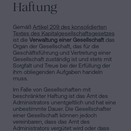
Inhaltsprozess
Haftung
Personalizar
cookies
Gemäß
Artikel 209 des konsolidierten
Textes des Kapitalgesellschaftsgesetzes
ist die
Verwaltung einer Gesellschaft
das
Folgen
Organ der Gesellschaft, das für die
Geschäftsführung und Vertretung einer
Sie
Gesellschaft zuständig ist und stets mit
uns
Sorgfalt und Treue bei der Erfüllung der
ihm obliegenden Aufgaben handeln
in
muss.
den
Im Falle von Gesellschaften mit
beschränkter Haftung ist das Amt des
sozialen
Administrators unentgeltlich und hat eine
Netzwerken
unbestimmte Dauer. Die Gesellschafter
einer Gesellschaft können jedoch
vereinbaren, dass das Amt des
Administrators vergütet wird oder dass