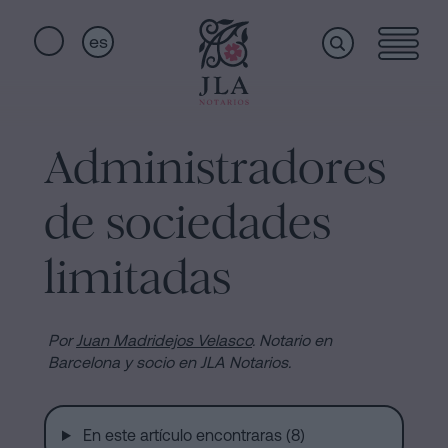
es
Home
Enlaces
rápidos
Administradores
Servicios
Jura
de sociedades
de
Nacionalidad
Quiénes
limitadas
Notaría
para
somos
Herencias
Por
Juan Madridejos Velasco
.
Notario en
en
Barcelona y socio en JLA Notarios.
Barcelona
Instalaciones
Escritura
En este artículo encontraras (8)