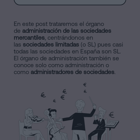
de
Notaría
Compraventa
en
En este post trataremos el órgano
Barcelona
online
de
administración de las sociedades
mercantiles
, centrándonos en
Hipotecas
las
sociedades limitadas
(o SL) pues casi
Disolución
Blog
todas las sociedades en España son SL.
El órgano de administración también se
de
conoce solo como administración o
pareja
como
administradores de sociedades
.
Contactar
de
hecho
en
Barcelona
Aviso
Notaría
online
Legal
Mercantil
Política