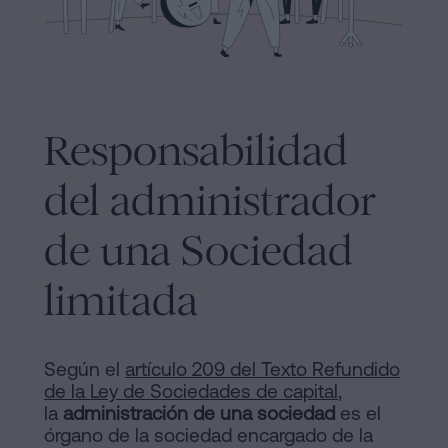
y
sociedades
de
Tramitar
Cookies
una
Manifiesto
herencia
Responsabilidad
en
Enlaces
cinco
del administrador
Jurídicos
pasos
y
de una Sociedad
¿Se
puede
Notariales
limitada
firmar
de
hipoteca
sin
Interés
Según el
artículo 209 del Texto Refundido
cédula
Proceso
de la Ley de Sociedades de capital
,
de
la
administración de una sociedad
es el
habitabilidad?
Editorial
órgano de la sociedad encargado de la