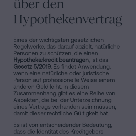
über den
Inhaltsprozess
Personalizar
Hypothekenvertrag
cookies
Eines der wichtigsten gesetzlichen
Folgen
Regelwerke, das darauf abzielt, natürliche
Personen zu schützen, die einen
Sie
Hypothekarkredit beantragen
, ist das
Gesetz 5/2019
. Es findet Anwendung,
uns
wenn eine natürliche oder juristische
in
Person auf professionelle Weise einem
anderen Geld leiht. In diesem
den
Zusammenhang gibt es eine Reihe von
Aspekten, die bei der Unterzeichnung
sozialen
eines Vertrags vorhanden sein müssen,
Netzwerken
damit dieser rechtliche Gültigkeit hat.
Es ist von entscheidender Bedeutung,
dass die Identität des Kreditgebers