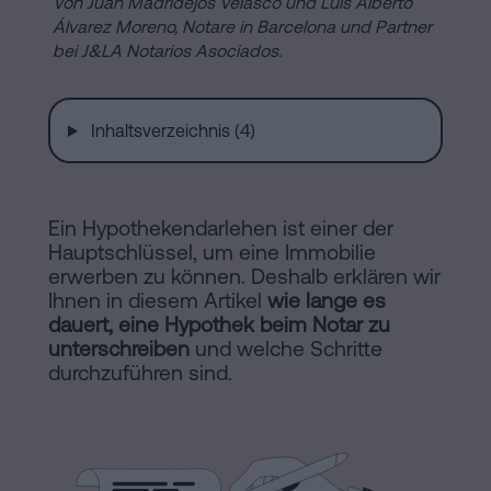
Von Juan Madridejos Velasco und Luis Alberto
Installationen
Auflösung
Álvarez Moreno,
Notare in Barcelona und Partner
bei J&LA Notarios Asociados.
einer
eingetragenen
Online-
Lebenspartnerschaft
Inhaltsverzeichnis (4)
in
Notariat
Barcelona
Online-
Ein Hypothekendarlehen ist einer der
Notariat
Blog
Hauptschlüssel, um eine Immobilie
erwerben zu können. Deshalb erklären wir
Handels-
Ihnen in diesem Artikel
wie lange es
und
dauert, eine Hypothek beim Notar zu
Kontaktieren
Gesellschaftsrecht
unterschreiben
und welche Schritte
durchzuführen sind.
Eine
Erbschaft
in
Rechtlicher
fünf