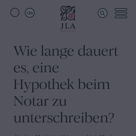
de
Home
Schnellzugriffe
Wie lange dauert
Staatsbürgerschaftseid
Dienstleistungen
Notariat
es, eine
für
Erbschaften
Wer
Hypothek beim
in
Barcelona
Notar zu
wir
Kaufvertrag
unterschreiben?
in
sind
Barcelona
Hypotheken