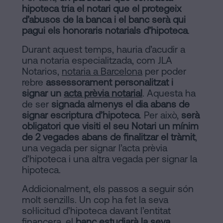
hipoteca tria el notari que el protegeix
d’abusos de la banca i el banc serà qui
pagui els honoraris notarials d’hipoteca
.
Durant aquest temps, hauria d’acudir a
una notaria especialitzada, com JLA
Notarios,
notaria a Barcelona
per poder
rebre
assessorament personalitzat i
signar un
acta prèvia notarial
. Aquesta ha
de ser
signada almenys el dia abans de
signar escriptura d’hipoteca
. Per això,
serà
obligatori que visiti el seu Notari un mínim
de 2 vegades abans de finalitzar el tràmit
,
una vegada per signar l’acta prèvia
d’hipoteca i una altra vegada per signar la
hipoteca.
Addicionalment, els passos a seguir són
molt senzills. Un cop ha fet la seva
sol·licitud d’hipoteca davant l’entitat
financera, el
banc estudiarà la seva