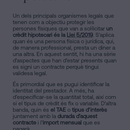
signar
Segueix-
hipoteca
Un dels principals organismes legals que
sense
nos
tenen com a objectiu protegir les
cèdula
persones físiques que van a sol·licitar
un
en
d’habitabilitat?
crèdit hipotecari és la
Llei 5/2019
. S'aplica
la
quan és una persona física o jurídica, qui,
Contactar
de manera professional, presta un diner a
xarxes
una altra. En aquest sentit, hi ha una sèrie
d'aspectes que han d'estar presents quan
socials
es signi un contracte perquè tingui
validesa legal.
És primordial que es pugui identificar la
identitat del prestador. A més, ha
d'especificar-se la quantitat total, així com
si el tipus de crèdit és fix o variable. D'altra
banda, quin és
el TAE
o
tipus d'interès
juntament amb la
durada d'aquest
contracte
i l'
import mensual
que es
pagarà.