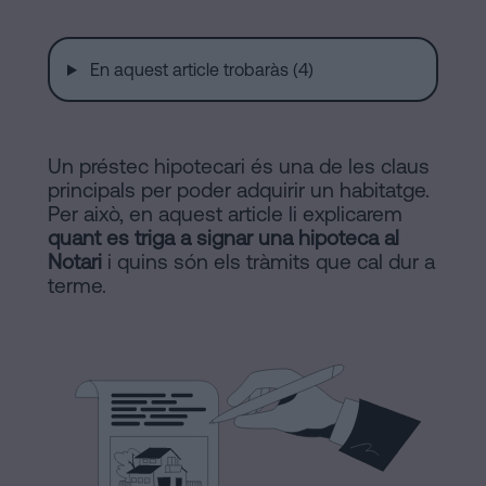
a
Notaria
Barcelona
En aquest article trobaràs (4)
Contracte
en
de
Compravenda
línia
Un préstec hipotecari és una de les claus
d’Inmmoble
principals per poder adquirir un habitatge.
a
Per això, en aquest article li explicarem
quant es triga a signar una hipoteca al
Barcelona
Blog
Notari
i quins són els tràmits que cal dur a
Hipoteques
terme.
Dissolució
Contactar
de
parella
de
fet
Avis
a