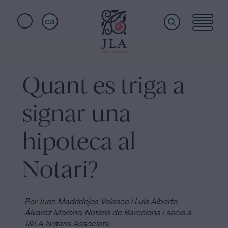
ca
Home
Enllaços
ràpids
Quant es triga a
Serveis
Jura
signar una
de
nacionalitat
Qui
hipoteca al
a
Barcelona
Notari?
som
Notaria
per
Acceptar
Instal·lacions
Per Juan Madridejos Velasco i Luis Alberto
una
Álvarez Moreno,
Notaris de Barcelona i socis a
J&LA Notaris Associats.
Herència