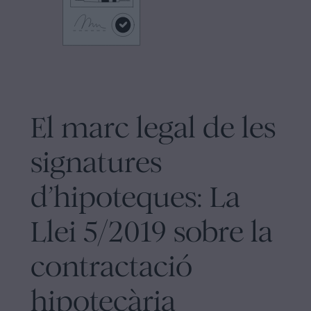
Barcelona
Legal
Notaria
Política
en
de
línia
Cookies
Mercantil
i
El marc legal de les
Manifest
societats
Avis
signatures
Tramitar
Legal
una
d’hipoteques: La
herència
Avis
en
Llei 5/2019 sobre la
Legal
cinc
passos
contractació
Personalizar
Es
cookies
hipotecària
pot