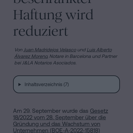
Installationen
Auflösung
Haftung wird
einer
eingetragenen
Online-
reduziert
Lebenspartnerschaft
in
Notariat
Barcelona
Von
Juan Madridejos Velasco
und
Luis Alberto
Álvarez Moreno
,
Notare in Barcelona und Partner
Online-
bei J&LA Notarios Asociados.
Notariat
Blog
Handels-
Inhaltsverzeichnis (7)
und
Kontaktieren
Gesellschaftsrecht
Eine
Am 29. September wurde das
Gesetz
Erbschaft
18/2022 vom 28. September über die
in
Gründung und das Wachstum von
Rechtlicher
fünf
Unternehmen (BOE-A-2022-15818)