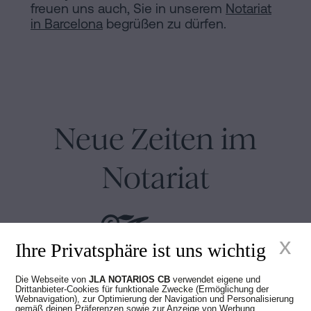
freuen uns auch, Sie in unserem
Notariat
in Barcelona
begrüßen zu dürfen.
Neue Zeiten im
Notariat
x
Ihre Privatsphäre ist uns wichtig
Die Webseite von
JLA NOTARIOS CB
verwendet eigene und
Juan Madridejos Velasco
Drittanbieter-Cookies für funktionale Zwecke (Ermöglichung der
Webnavigation), zur Optimierung der Navigation und Personalisierung
Luis Alberto Álvarez Moreno
gemäß deinen Präferenzen sowie zur Anzeige von Werbung