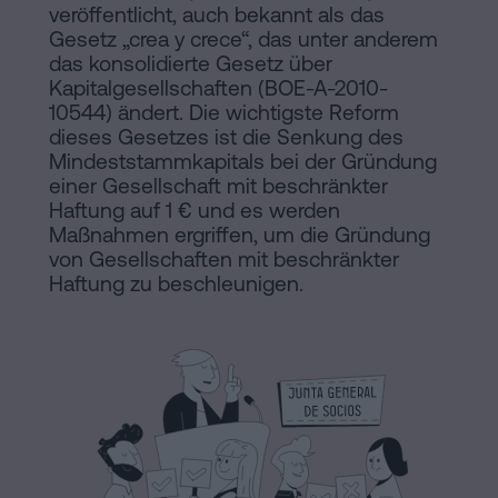
Hinweis
Schritten
veröffentlicht, auch bekannt als das
Gesetz „crea y crece“, das unter anderem
abwickeln
Cookie-
das konsolidierte Gesetz über
Kann
Kapitalgesellschaften (BOE-A-2010-
Richtlinie
10544) ändert. Die wichtigste Reform
man
dieses Gesetzes ist die Senkung des
eine
Manifest
Mindeststammkapitals bei der Gründung
Hypothek
einer Gesellschaft mit beschränkter
Rechtliche
ohne
Haftung auf 1 € und es werden
Maßnahmen ergriffen, um die Gründung
Wohnbescheinigung
und
von Gesellschaften mit beschränkter
unterschreiben?
notarielle
Haftung zu beschleunigen.
Kontaktieren
Links
von
Interesse
Redaktioneller