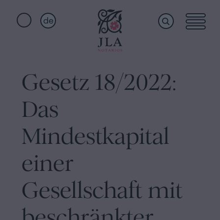
de
Home
Schnellzugriffe
Gesetz 18/2022:
Staatsbürgerschaftseid
Dienstleistungen
Notariat
Das
für
Erbschaften
Wer
Mindestkapital
in
Barcelona
einer
wir
Kaufvertrag
Gesellschaft mit
in
sind
Barcelona
beschränkter
Hypotheken