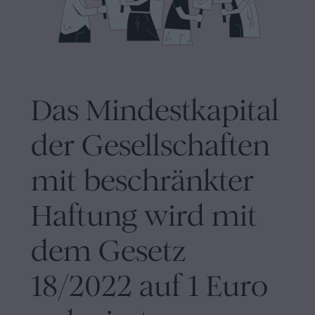
Inhaltsprozess
Personalizar
cookies
Das Mindestkapital
Folgen
Sie
der Gesellschaften
uns
mit beschränkter
in
Haftung wird mit
den
sozialen
dem Gesetz
Netzwerken
18/2022 auf 1 Euro