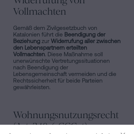
Widerrufung von
Vollmachten
Gemäß dem Zivilgesetzbuch von
Katalonien führt die
Beendigung der
Beziehung
zur
Widerrufung aller zwischen
den Lebenspartnern erteilten
Vollmachten
. Diese Maßnahme soll
unerwünschte Vertretungssituationen
nach Beendigung der
Lebensgemeinschaft vermeiden und die
Rechtssicherheit für beide Parteien
gewährleisten.
Wohnungsnutzungsrecht
(Art. 240-6 CCCat)