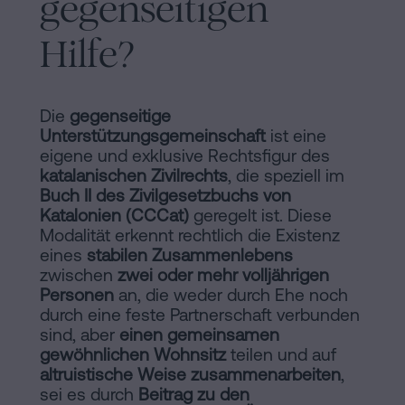
gegenseitigen
Inhaltsprozess
Personalizar
Hilfe?
cookies
Die
gegenseitige
Folgen
Unterstützungsgemeinschaft
ist eine
eigene und exklusive Rechtsfigur des
Sie
katalanischen Zivilrechts
, die speziell im
Buch II des Zivilgesetzbuchs von
uns
Katalonien (CCCat)
geregelt ist. Diese
in
Modalität erkennt rechtlich die Existenz
eines
stabilen Zusammenlebens
den
zwischen
zwei oder mehr volljährigen
Personen
an, die weder durch Ehe noch
sozialen
durch eine feste Partnerschaft verbunden
Netzwerken
sind, aber
einen gemeinsamen
gewöhnlichen Wohnsitz
teilen und auf
altruistische Weise zusammenarbeiten
,
sei es durch
Beitrag zu den