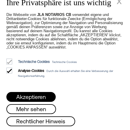
x
Ihre Privatsphäre ist uns wichtig
Das Schicksal der gemeinsam genutzten
Wohnung nach der Auflösung hängt von
Die Webseite von
JLA NOTARIOS CB
verwendet eigene und
Drittanbieter-Cookies für funktionale Zwecke (Ermöglichung der
ihrem Eigentum und dem Regime ab,
Webnavigation), zur Optimierung der Navigation und Personalisierung
unter dem sie stand:
gemäß deinen Präferenzen sowie zur Anzeige von Werbung
basierend auf deinem Navigationsprofil. Du kannst alle Cookies
akzeptieren, indem du auf die Schaltfläche „AKZEPTIEREN“ klickst,
a) Wenn die Wohnung ausschließlich
nicht notwendige Cookies ablehnen, indem du die Option abwählst,
oder sie erneut konfigurieren, indem du im Hauptmenü die Option
einem der Mitbewohner gehört:
„COOKIES ANPASSEN“ auswählst.
Die anderen
müssen die Immobilie
innerhalb von höchstens drei Monaten
Technische Cookies
Technische Cookies
verlassen
, es sei denn, es wurde in den
Analyse-Cookies
Durch die Auswahl erhalten Sie eine Verbesserung der
Zusammenlebensvereinbarungen etwas
Navigationserfahrung.
anderes vereinbart.
b) Wenn der mitbewohnende Eigentümer
Akzeptieren
verstirbt:
Mehr sehen
Die übrigen Mitbewohner können
für
einen Zeitraum von bis zu sechs Monaten
ag, Mittwoch und Freitag von 08 bis 15 Uh
Rechtlicher Hinweis
in der Wohnung bleiben
, sofern kein
anderer Vertrag
oder eine