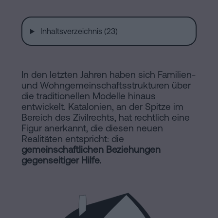
Installationen
Auflösung
einer
Inhaltsverzeichnis (23)
eingetragenen
Online-
Lebenspartnerschaft
in
Notariat
In den letzten Jahren haben sich Familien-
Barcelona
und Wohngemeinschaftsstrukturen über
die traditionellen Modelle hinaus
Online-
entwickelt. Katalonien, an der Spitze im
Notariat
Blog
Bereich des Zivilrechts, hat rechtlich eine
Handels-
Figur anerkannt, die diesen neuen
Realitäten entspricht: die
und
Kontaktieren
gemeinschaftlichen Beziehungen
Gesellschaftsrecht
gegenseitiger Hilfe.
Eine
Erbschaft
in
Rechtlicher
fünf