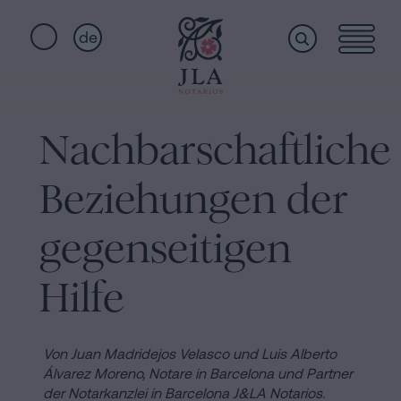
de
Home
Schnellzugriffe
Nachbarschaftliche
Staatsbürgerschaftseid
Dienstleistungen
Notariat
Beziehungen der
für
Erbschaften
Wer
gegenseitigen
in
Barcelona
Hilfe
wir
Kaufvertrag
in
sind
Von Juan Madridejos Velasco und Luis Alberto
Barcelona
Álvarez Moreno, Notare in Barcelona und Partner
Hypotheken
der Notarkanzlei in Barcelona J&LA Notarios.