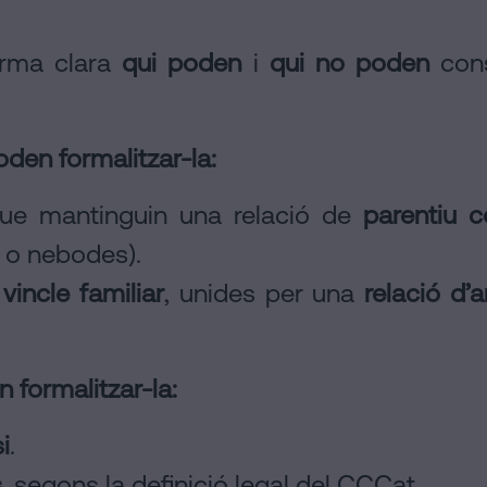
forma clara
qui poden
i
qui no poden
cons
den formalitzar-la:
e mantinguin una relació de
parentiu co
 o nebodes).
vincle familiar
, unides per una
relació d
 formalitzar-la:
i
.
s
, segons la definició legal del CCCat.