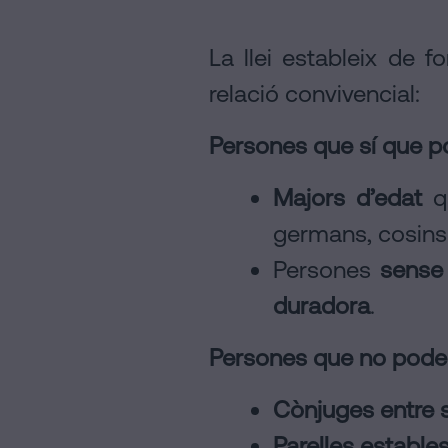
La llei estableix de 
relació convivencial:
Persones que sí que po
Majors d’edat
qu
germans, cosins
Persones
sense 
duradora
.
Persones que no poden
Cònjuges entre s
Parelles estable