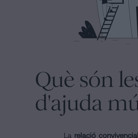
nos
en
la
xarxes
socials
Què són le
d'ajuda m
La
relació convivenci