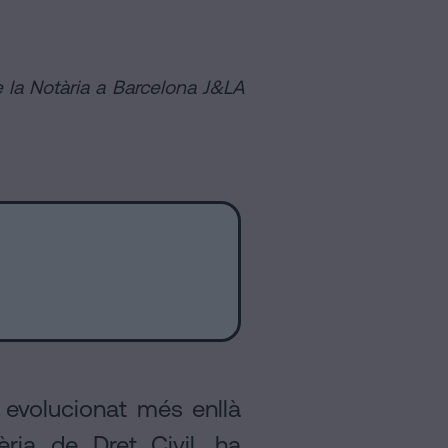
e la Notària a Barcelona J&LA
n evolucionat més enllà
ria de Dret Civil, ha