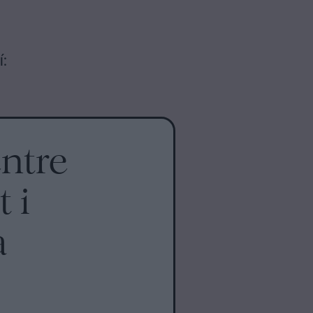
:
entre
t i
a