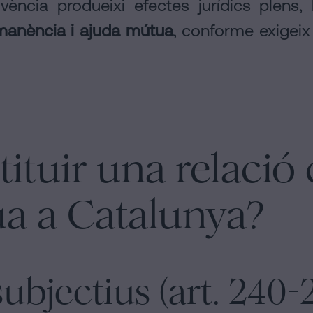
vència produeixi efectes jurídics plens,
manència i ajuda mútua
, conforme exigeix 
ituir una relació
a a Catalunya?
subjectius (art. 240