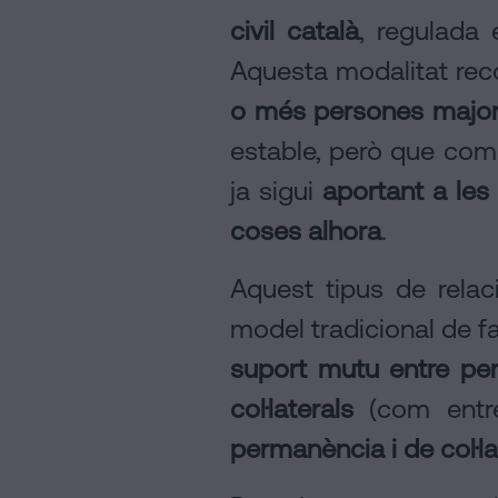
civil català
, regulada
Aquesta modalitat reco
o més persones major
estable, però que co
ja sigui
aportant a le
coses alhora
.
Aquest tipus de rela
model tradicional de 
suport mutu entre pe
col·laterals
(com entre
permanència i de col·l