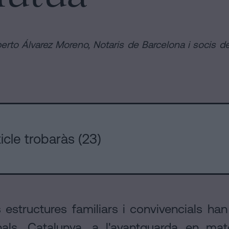
s
erto Álvarez Moreno, Notaris de Barcelona i socis d
icle trobaràs (23)
s estructures familiars i convivencials ha
nals. Catalunya, a l'avantguarda en matè