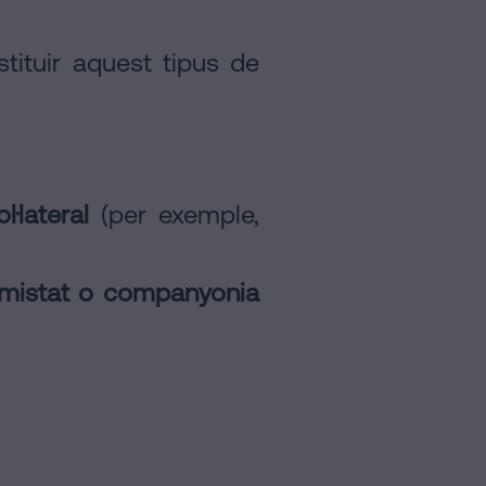
tituir aquest tipus de
l·lateral
(per exemple,
’amistat o companyonia