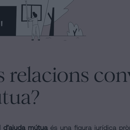
s relacions con
útua?
al d’ajuda mútua
és una figura jurídica prò