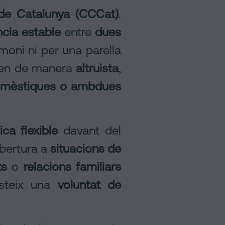
l de Catalunya (CCCat)
.
cia estable
entre
dues
moni ni per una parella
ren de manera
altruista
,
domèstiques o ambdues
ica flexible
davant del
obertura a
situacions de
ts
o
relacions familiars
isteix una
voluntat de