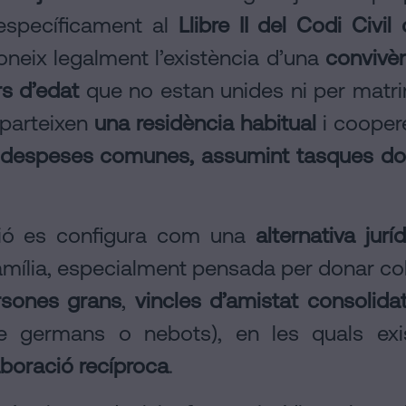
 específicament al
Llibre II del Codi Civi
neix legalment l’existència d’una
convivèn
s d’edat
que no estan unides ni per matri
mparteixen
una residència habitual
i coope
s despeses comunes, assumint tasques 
ció es configura com una
alternativa juríd
família, especialment pensada per donar c
rsones grans
,
vincles d’amistat consolida
 germans o nebots), en les quals ex
aboració recíproca
.