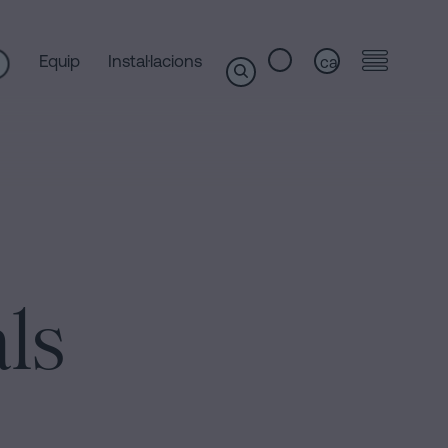
Equip
Instal·lacions
ca
ls