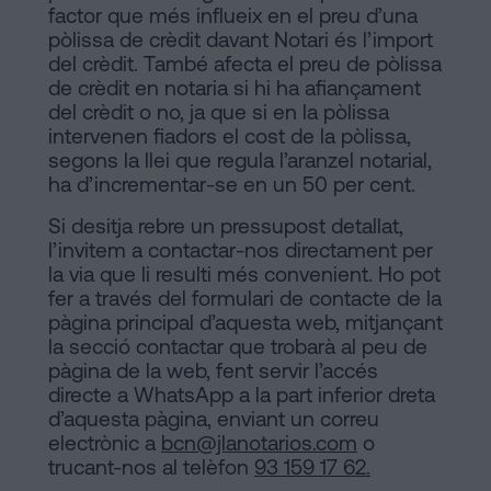
factor que més influeix en el preu d’una
pòlissa de crèdit davant Notari és l’import
del crèdit. També afecta el preu de pòlissa
de crèdit en notaria si hi ha afiançament
del crèdit o no, ja que si en la pòlissa
intervenen fiadors el cost de la pòlissa,
segons la llei que regula l’aranzel notarial,
ha d’incrementar-se en un 50 per cent.
Si desitja rebre un pressupost detallat,
l’invitem a contactar-nos directament per
la via que li resulti més convenient. Ho pot
fer a través del formulari de contacte de la
pàgina principal d’aquesta web, mitjançant
la secció contactar que trobarà al peu de
pàgina de la web, fent servir l’accés
directe a WhatsApp a la part inferior dreta
d’aquesta pàgina, enviant un correu
electrònic a
bcn@jlanotarios.com
o
trucant-nos al telèfon
93 159 17 62.