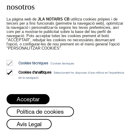
com l'accés permanent a les còpies
nosotros
electròniques autoritzades pel Notari.
En el cas de les pòlisses, no és
La pàgina web de
JLA NOTARIS CB
utilitza cookies pròpies i de
tercers per a fins funcionals (permetre la navegació web), optimitzar
necessària la compareixença de l'entitat
la navegació i personalitzar-la segons les teves preferències, així
com per a mostrar-te publicitat sobre la base del teu perfil de
financera si aquesta envia la pòlissa a la
navegació. Pots acceptar totes les cookies prement el botó
seu electrònica notarial.
"ACCEPTAR", rebutjar les cookies no necessàries desmarcant
l'opció, o configurar-les de nou prement en el menú general l'opció
"PERSONALITZAR COOKIES".
La digitalització de l'Administració pública
és benvinguda per JLA Notarios, ja que
des de la nostra
Notaria a Barcelona
Cookies tècniques
Cookies tècniques
apostem àmpliament per la
Cookies d'analítiques
Seleccionant-ho disposes d'una millora en l'experiència
implementació tecnològica. Aquesta
de la navegació
suposa més seguretat, millor traçabilitat
de documents i eficiència en els tràmits.
Acceptar
L'ús de la videoconferència per signar
pòlisses de crèdit suposa poder accedir a
Política de cookies
un Notari triat lliurement,
independentment del lloc on visqui. Així
, Dimecres i Divendres de 08 a 15h /
Dimart
Avís Legal
que recordi que, encara que es trobi en