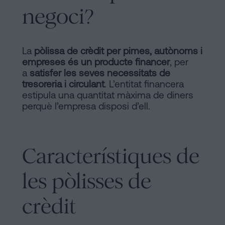
signar
negoci?
Segueix-
hipoteca
sense
nos
cèdula
en
La
pòlissa de crèdit per pimes, autònoms i
d’habitabilitat?
empreses és un producte financer
, per
la
a
satisfer les seves necessitats de
Contactar
tresoreria i circulant
. L’entitat financera
xarxes
estipula una quantitat màxima de diners
perquè l’empresa disposi d’ell.
socials
Característiques de
les pòlisses de
crèdit