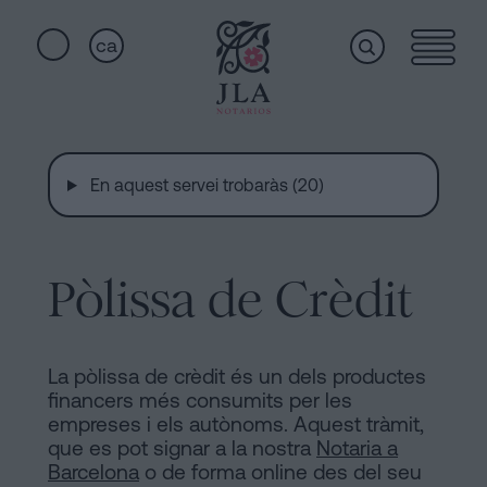
ca
Home
Enllaços
ràpids
En aquest servei trobaràs (20)
Serveis
Jura
de
nacionalitat
Pòlissa de Crèdit
Qui
a
Barcelona
som
Notaria
La pòlissa de crèdit és un dels productes
per
financers més consumits per les
Acceptar
empreses i els autònoms. Aquest tràmit,
Instal·lacions
que es pot signar a la nostra
Notaria a
una
Barcelona
o de forma online des del seu
Herència