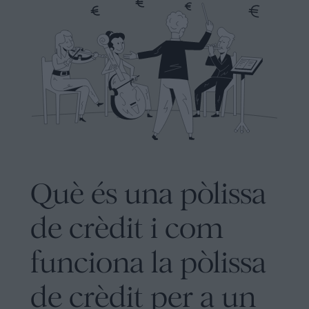
Barcelona
Legal
Notaria
Política
en
de
línia
Cookies
Mercantil
i
Manifest
societats
Avis
Tramitar
Legal
una
Què és una pòlissa
herència
Avis
en
de crèdit i com
Legal
cinc
passos
funciona la pòlissa
Personalizar
Es
cookies
de crèdit per a un
pot