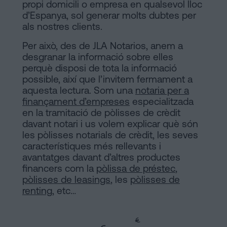
propi domicili o empresa en qualsevol lloc
a
Notaria
d’Espanya, sol generar molts dubtes per
Barcelona
als nostres clients.
Contracte
en
Per això, des de JLA Notarios, anem a
desgranar la informació sobre elles
de
perquè disposi de tota la informació
Compravenda
línia
possible, així que l’invitem fermament a
d’Inmmoble
aquesta lectura. Som una
notaria per a
a
finançament d’empreses
especialitzada
Barcelona
en la tramitació de pòlisses de crèdit
Blog
davant notari i us volem explicar què són
Hipoteques
les pòlisses notarials de crèdit, les seves
característiques més rellevants i
Dissolució
Contactar
avantatges davant d’altres productes
de
financers com la
pòlissa de préstec
,
parella
pòlisses de leasings
, les
pòlisses de
de
renting
, etc…
fet
Avis
a