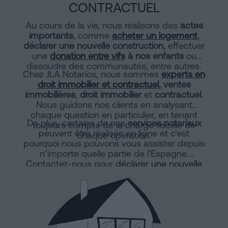
CONTRACTUEL
Au cours de la vie, nous réalisons des
actes
importants
, comme
acheter un logement
,
déclarer une nouvelle construction
, effectuer
une
donation entre vifs
à nos enfants
ou
dissoudre des communautés, entre autres.
Chez JLA Notarios, nous sommes
experts en
droit immobilier et contractuel
, ventes
immobilières
,
droit immobilier
et
contractuel
.
Nous guidons nos clients en analysant
chaque question en particulier, en tenant
De plus, certains de nos
services notariaux
toujours compte de la charge fiscale de
peuvent être réalisés en ligne et c’est
chaque opération.
pourquoi nous pouvons vous assister depuis
n’importe quelle partie de l’Espagne.
Contactez-nous pour
déclarer une nouvelle
construction en ligne
ou une division
horizontale.