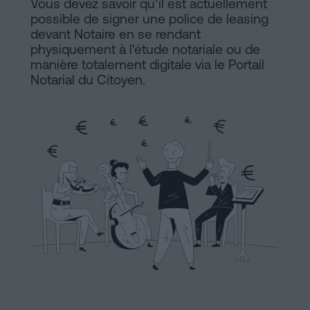
Commercial
Vous devez savoir qu'il est actuellement
possible de signer une police de leasing
et
Avis
devant Notaire en se rendant
sociétés
physiquement à l'étude notariale ou de
légal
Traiter
manière totalement digitale via le Portail
Politique
Notarial du Citoyen.
une
succession
de
en
Cookies
cinq
étapes
Manifeste
Peut-
Liens
on
Juridiques
signer
une
et
hypothèque
Notariaux
sans
certificat
d'Intérêt