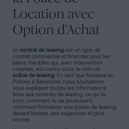
de
Installations
Location avec
Vente
à
Option d'Achat
Barcelone
Notaire
Hypothèques
en
Dissolution
Le
contrat de leasing
est un type de
de
contrat commercial et financier pour les
ligne
couple
biens meubles qui, avec intervention
notariale, est connu sous le nom de
de
police de leasing
. En tant que Notaires en
fait
Polices à Barcelone, nous souhaitons
Blog
à
vous expliquer toutes les informations
Barcelone
liées aux contrats de leasing, ce qu'ils
sont, comment ils se produisent,
Notaire
Contacter
comment formaliser une police de leasing
en
devant Notaire, ses exigences et plus
ligne
encore.