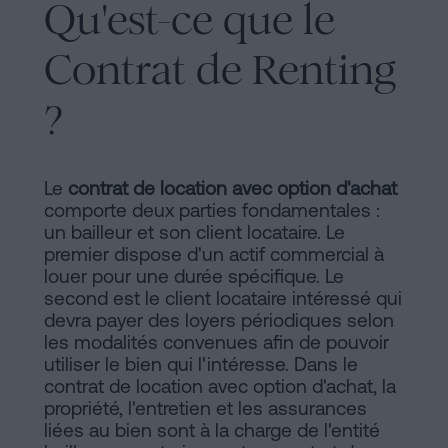
d'habitabilité
Qu'est-ce que le
Processus
?
Contrat de Renting
Éditorial
Contacter
?
de
Contenus
Personalizar
Le
contrat de location avec option d'achat
comporte deux parties fondamentales :
cookies
un bailleur et son client locataire. Le
premier dispose d'un actif commercial à
louer pour une durée spécifique. Le
Suivez-
second est le client locataire intéressé qui
devra payer des loyers périodiques selon
nous
les modalités convenues afin de pouvoir
sur
utiliser le bien qui l'intéresse. Dans le
contrat de location avec option d'achat, la
les
propriété, l'entretien et les assurances
liées au bien sont à la charge de l'entité
réseaux