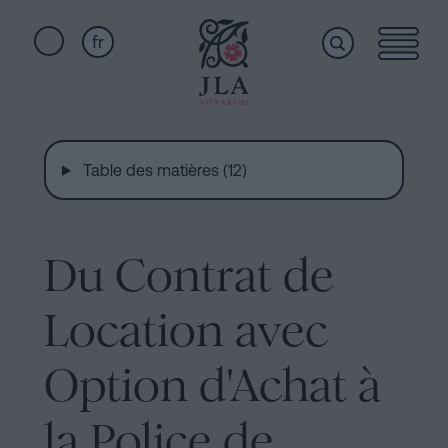
fr
Home
Liens
rapides
Table des matières (12)
Services
Serment
de
Nationalité
Du Contrat de
Qui
Notaire
pour
Location avec
sommes-
Successions
à
Option d'Achat à
nous
Barcelone
la Police de
Acte