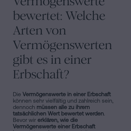
Vermögenswerte
Inhaltsprozess
bewertet: Welche
Personalizar
cookies
Arten von
Vermögenswerten
Folgen
Sie
gibt es in einer
uns
Erbschaft?
in
den
Die
Vermögenswerte in einer Erbschaft
sozialen
können sehr vielfältig und zahlreich sein,
dennoch
müssen alle zu ihrem
Netzwerken
tatsächlichen Wert bewertet werden
.
Bevor wir
erklären, wie die
Vermögenswerte einer Erbschaft