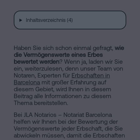
Installationen
Auflösung
einer
Inhaltsverzeichnis (4)
eingetragenen
Online-
Lebenspartnerschaft
in
Notariat
Haben Sie sich schon einmal gefragt,
wie
Barcelona
die Vermögenswerte eines Erbes
bewertet werden
Online-
? Wenn ja, laden wir Sie
ein, weiterzulesen, denn unser Team von
Notariat
Blog
Notaren, Experten für
Erbschaften in
Handels-
Barcelona
mit großer Erfahrung auf
diesem Gebiet, wird Ihnen in diesem
und
Kontaktieren
Beitrag alle Informationen zu diesem
Gesellschaftsrecht
Thema bereitstellen.
Eine
Bei JLA Notarios – Notariat Barcelona
Erbschaft
helfen wir Ihnen bei der Bewertung der
in
Vermögenswerte jeder Erbschaft, die Sie
Rechtlicher
abwickeln müssen, damit die Erbschaften
fünf