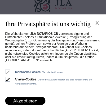
x
Juan Madridejos Velasco
Ihre Privatsphäre ist uns wichtig
Luis Alberto Álvarez Moreno
Notare von Barcelona und Online-Notare für ganz Spanien
Die Webseite von
JLA NOTARIOS CB
verwendet eigene und
Drittanbieter-Cookies für funktionale Zwecke (Ermöglichung der
Webnavigation), zur Optimierung der Navigation und Personalisierung
Dienstleistungen
gemäß deinen Präferenzen sowie zur Anzeige von Werbung
basierend auf deinem Navigationsprofil. Du kannst alle Cookies
Blog
akzeptieren, indem du auf die Schaltfläche „AKZEPTIEREN“ klickst,
nicht notwendige Cookies ablehnen, indem du die Option abwählst,
oder sie erneut konfigurieren, indem du im Hauptmenü die Option
Wer wir sind
„COOKIES ANPASSEN“ auswählst.
Rechtlicher Hinweis
Technische Cookies
Technische Cookies
Cookie-Richtlinie
Analyse-Cookies
Durch die Auswahl erhalten Sie eine Verbesserung der
Manifest
Navigationserfahrung.
Akzeptieren