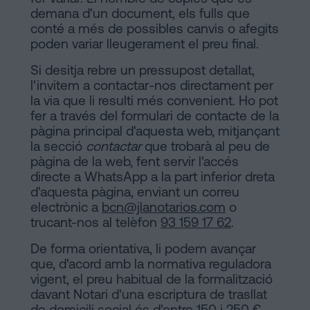
demana d'un document, els fulls que
conté a més de possibles canvis o afegits
poden variar lleugerament el preu final.
Si desitja rebre un pressupost detallat,
l'invitem a contactar-nos directament per
la via que li resulti més convenient. Ho pot
fer a través del formulari de contacte de la
pàgina principal d'aquesta web, mitjançant
la secció
contactar
que trobarà al peu de
pàgina de la web, fent servir l'accés
directe a WhatsApp a la part inferior dreta
d'aquesta pàgina, enviant un correu
electrònic a
bcn@jlanotarios.com
o
trucant-nos al telèfon
93 159 17 62
.
De forma orientativa, li podem avançar
que, d'acord amb la normativa reguladora
vigent, el preu habitual de la formalització
davant Notari d'una escriptura de trasllat
de domicili social és d'entre 150 i 250 €,