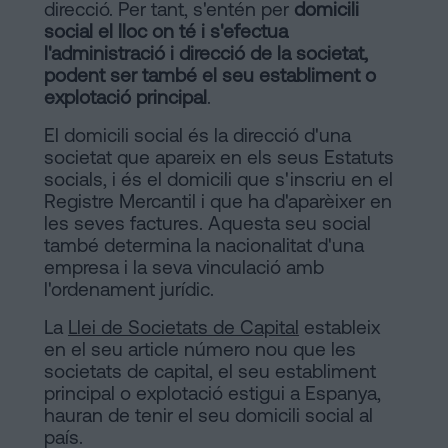
signar
direcció. Per tant, s'entén per
domicili
Segueix-
social el lloc on té i s'efectua
hipoteca
l'administració i direcció de la societat,
sense
nos
podent ser també el seu establiment o
cèdula
explotació principal
.
en
d’habitabilitat?
El domicili social és la direcció d'una
la
Contactar
societat que apareix en els seus Estatuts
xarxes
socials, i és el domicili que s'inscriu en el
Registre Mercantil i que ha d'aparèixer en
socials
les seves factures. Aquesta seu social
també determina la nacionalitat d'una
empresa i la seva vinculació amb
l'ordenament jurídic.
La
Llei de Societats de Capital
estableix
en el seu article número nou que les
societats de capital, el seu establiment
principal o explotació estigui a Espanya,
hauran de tenir el seu domicili social al
país.