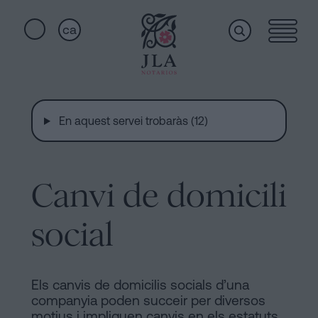
ca
Home
Enllaços
ràpids
En aquest servei trobaràs (12)
Serveis
Jura
de
nacionalitat
Canvi de domicili
Qui
a
Barcelona
social
som
Notaria
per
Acceptar
Instal·lacions
Els canvis de domicilis socials d’una
una
companyia poden succeir per diversos
Herència
motius i impliquen canvis en els estatuts