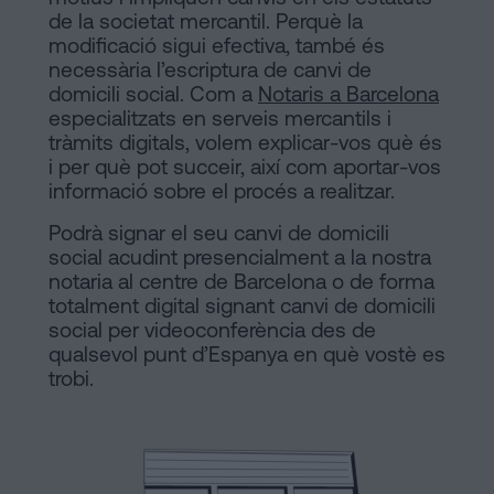
de la societat mercantil. Perquè la
a
Notaria
modificació sigui efectiva, també és
Barcelona
necessària l’escriptura de canvi de
domicili social. Com a
Contracte
Notaris a Barcelona
en
especialitzats en serveis mercantils i
de
tràmits digitals, volem explicar-vos què és
Compravenda
línia
i per què pot succeir, així com aportar-vos
d’Inmmoble
informació sobre el procés a realitzar.
a
Podrà signar el seu canvi de domicili
Barcelona
Blog
social acudint presencialment a la nostra
notaria al centre de Barcelona o de forma
Hipoteques
totalment digital signant canvi de domicili
Dissolució
social per videoconferència des de
Contactar
qualsevol punt d’Espanya en què vostè es
de
trobi.
parella
de
fet
Avis
a