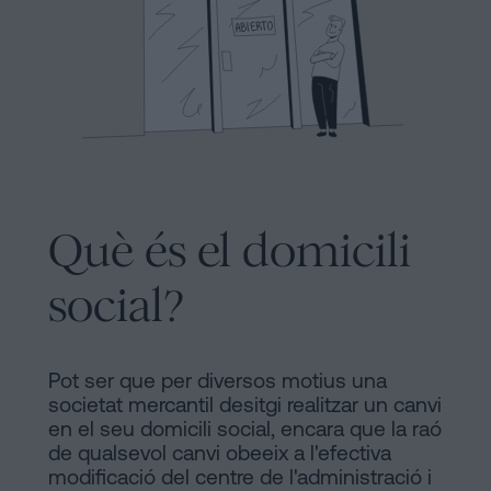
Barcelona
Legal
Notaria
Política
en
de
línia
Cookies
Mercantil
i
Manifest
societats
Avis
Què és el domicili
Tramitar
Legal
una
social?
herència
Avis
en
Legal
cinc
Pot ser que per diversos motius una
passos
societat mercantil desitgi realitzar un canvi
Personalizar
en el seu domicili social, encara que la raó
Es
cookies
de qualsevol canvi obeeix a l'efectiva
pot
modificació del centre de l'administració i