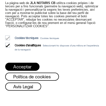
La pàgina web de
JLA NOTARIS CB
utilitza cookies pròpies i de
Nous temps en el
tercers per a fins funcionals (permetre la navegació web), optimitzar
la navegació i personalitzar-la segons les teves preferències, així
com per a mostrar-te publicitat sobre la base del teu perfil de
navegació. Pots acceptar totes les cookies prement el botó
Notariat
"ACCEPTAR", rebutjar les cookies no necessàries desmarcant
l'opció, o configurar-les de nou prement en el menú general l'opció
"PERSONALITZAR COOKIES".
Cookies tècniques
Cookies tècniques
Cookies d'analítiques
Seleccionant-ho disposes d'una millora en l'experiència
de la navegació
Juan Madridejos Velasco
Luis Alberto Álvarez Moreno
Acceptar
Notaris de Barcelona i Notaris en línia per a tota Espanya
Política de cookies
Serveis
lluns, Dimecres i Divendres de 08 a 15h /
D
Avís Legal
Blog
Qui som
Avis Legal