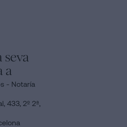
la seva
a a
s - Notaría
l, 433, 2º 2ª,
celona