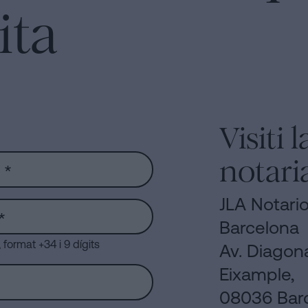
s
ita
Visiti 
notari
JLA Notario
Barcelona
format +34 i 9 dígits
Av. Diagona
Eixample,
08036 Bar