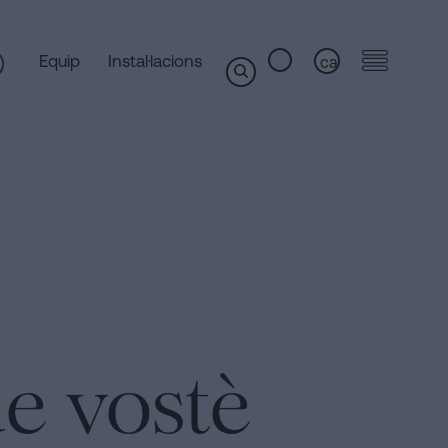
Equip
Instal·lacions
ca
e vostè