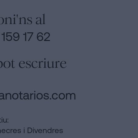
oni'ns al
159 17 62
pot escriure
anotarios.com
iu:
mecres i Divendres