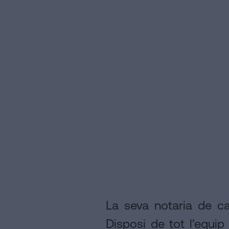
nos
en
la
xarxes
socials
La seva notaria de c
Disposi de tot l'equip