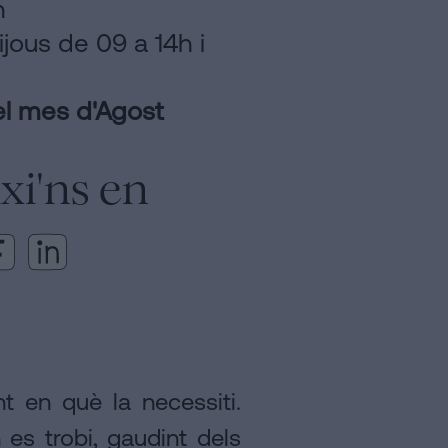
h
ijous de 09 a 14h i
el mes d'Agost
xi'ns en
 en què la necessiti.
 es trobi, gaudint dels