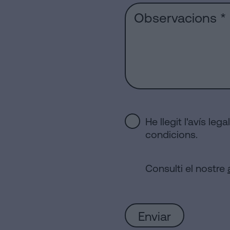
a
Avis
Barcelona
Legal
Notaria
Política
en
de
línia
Cookies
Manifest
Avis
He llegit l'avís leg
Legal
condicions.
Avis
Legal
Consulti el nostre
Personalizar
cookies
Segueix-