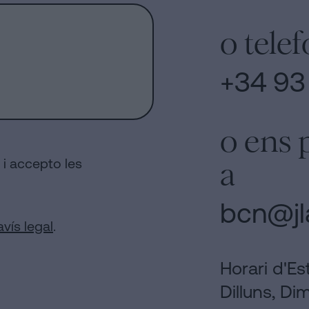
o telef
+34 93 
o ens 
al i accepto les
a
bcn@jl
avís legal
​​​​​​​.
Horari d'Est
Dilluns, Di