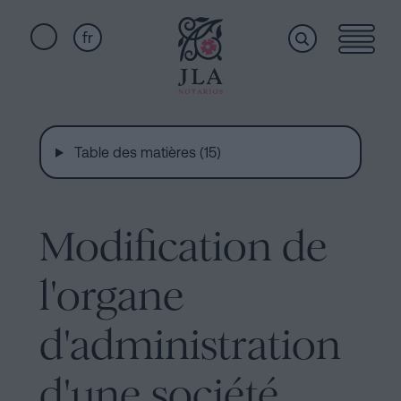
fr
Home
Liens
rapides
Table des matières (15)
Services
Serment
de
Nationalité
Modification de
Qui
Notaire
pour
l'organe
sommes-
Successions
à
d'administration
nous
Barcelone
d'une société
Acte