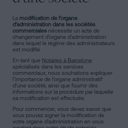
de
Installations
Vente
à
La
modification de l’organe
d’administration dans les sociétés
Barcelone
Notaire
commerciales
nécessite un acte de
Hypothèques
changement d’organe d’administration
en
dans lequel le régime des administrateurs
Dissolution
est modifié.
de
ligne
En tant que
Notaires à Barcelone
couple
spécialisés dans les services
de
commerciaux, nous souhaitons expliquer
fait
l’importance de l’organe administratif
Blog
à
d’une société, ainsi que fournir des
informations sur la procédure par laquelle
Barcelone
sa modification est effectuée.
Notaire
Contacter
Pour commencer, vous devez savoir que
en
vous pouvez signer la modification de
ligne
votre organe d’administration en vous
rendant dans notre étude notariale