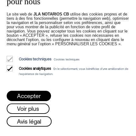
pour nous
Le site web de
JLA NOTARIOS CB
utilise des cookies propres et de
Nouveaux temps
tiers à des fins fonctionnelles (permettre la navigation web), optimiser
la navigation et la personnaliser selon vos préférences, ainsi que
pour vous montrer de la publicité en fonction de votre profil de
navigation. Vous pouvez accepter tous les cookies en cliquant sur le
dans la Notariat
bouton « ACCEPTER », refuser les cookies non nécessaires en
décochant l’option, ou les configurer à nouveau en cliquant dans le
menu général sur l’option « PERSONNALISER LES COOKIES ».
Cookies techniques
Cookies techniques
Cookies analytiques
En le sélectionnant, vous bénéficiez d'une amélioration de
l'expérience de navigation.
Juan Madridejos Velasco
Luis Alberto Álvarez Moreno
Accepter
Notaires de Barcelone et notaires en ligne pour toute l'Espagne
Voir plus
Services
 !!
Lundi, mercredi et vendredi de 08h à 1
Avis légal
Blog
Qui sommes-nous