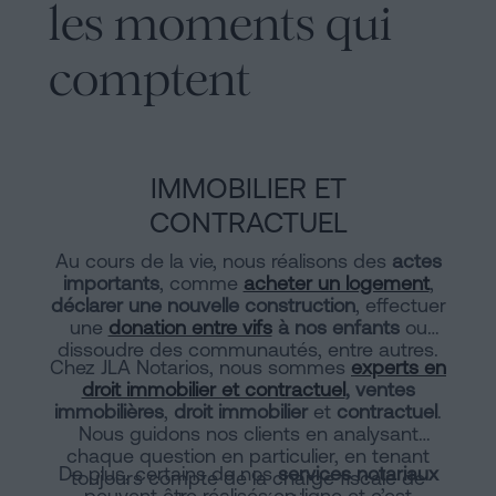
les moments qui
comptent
IMMOBILIER ET
CONTRACTUEL
Au cours de la vie, nous réalisons des
actes
importants
, comme
acheter un logement
,
déclarer une nouvelle construction
, effectuer
une
donation entre vifs
à nos enfants
ou
dissoudre des communautés, entre autres.
Chez JLA Notarios, nous sommes
experts en
droit immobilier et contractuel
, ventes
immobilières
,
droit immobilier
et
contractuel
.
Nous guidons nos clients en analysant
chaque question en particulier, en tenant
De plus, certains de nos
services notariaux
toujours compte de la charge fiscale de
peuvent être réalisés en ligne et c’est