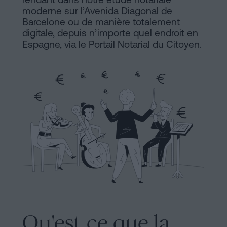
Commercial
moderne sur l’Avenida Diagonal de
et
Avis
Barcelone ou de manière totalement
sociétés
digitale, depuis n’importe quel endroit en
légal
Espagne, via le Portail Notarial du Citoyen.
Traiter
Politique
une
succession
de
en
Cookies
cinq
étapes
Manifeste
Peut-
Liens
on
Juridiques
signer
une
et
hypothèque
Notariaux
sans
Qu'est-ce que la
certificat
d'Intérêt