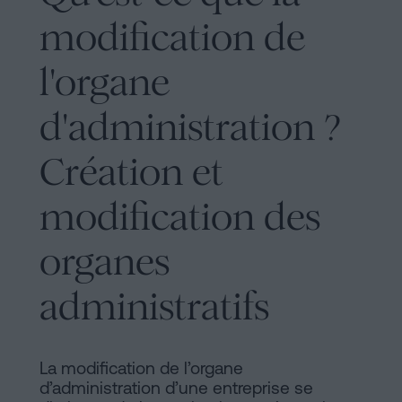
d'habitabilité
Processus
modification de
?
Éditorial
Contacter
l'organe
de
d'administration ?
Contenus
Création et
Personalizar
cookies
modification des
organes
Suivez-
nous
administratifs
sur
les
La modification de l’organe
d’administration d’une entreprise se
réseaux