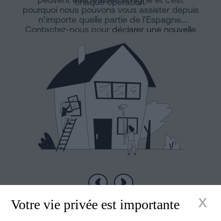
chaque opération.
pourquoi nous pouvons vous assister depuis
n’importe quelle partie de l’Espagne.
Contactez-nous pour
déclarer une nouvelle
construction en ligne
ou une division
horizontale.
Précédent
Suivant
x
Votre vie privée est importante