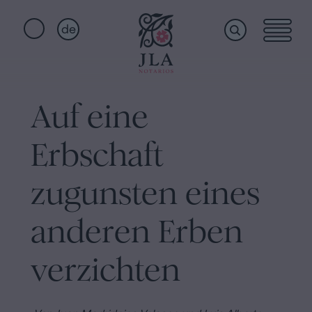
de
Home
Schnellzugriffe
Auf eine
Staatsbürgerschaftseid
Dienstleistungen
Notariat
Erbschaft
für
Erbschaften
Wer
zugunsten eines
in
Barcelona
anderen Erben
wir
Kaufvertrag
verzichten
in
sind
Barcelona
Hypotheken