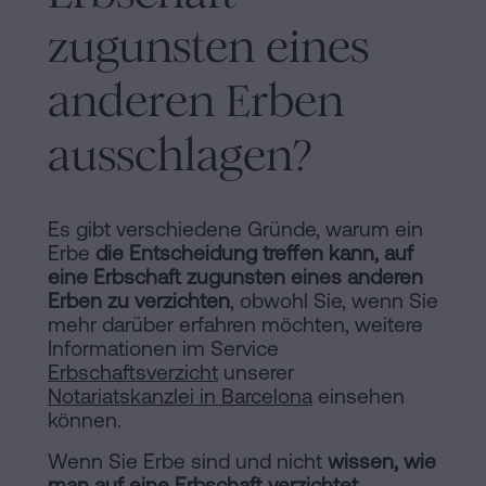
Inhaltsprozess
zugunsten eines
Personalizar
anderen Erben
cookies
ausschlagen?
Folgen
Sie
Es gibt verschiedene Gründe, warum ein
uns
Erbe
die Entscheidung treffen kann, auf
eine Erbschaft zugunsten eines anderen
in
Erben zu verzichten
, obwohl Sie, wenn Sie
den
mehr darüber erfahren möchten, weitere
Informationen im Service
sozialen
Erbschaftsverzicht
unserer
Notariatskanzlei in Barcelona
einsehen
Netzwerken
können.
Wenn Sie Erbe sind und nicht
wissen, wie
man auf eine Erbschaft verzichtet
,