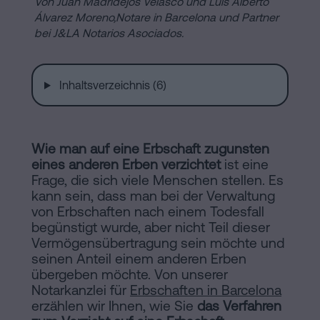
Von Juan Madridejos Velasco und Luis Alberto
Installationen
Auflösung
Álvarez Moreno,
Notare in Barcelona und Partner
bei J&LA Notarios Asociados.
einer
eingetragenen
Online-
Lebenspartnerschaft
Inhaltsverzeichnis (6)
in
Notariat
Barcelona
Online-
Wie man auf eine Erbschaft zugunsten
Notariat
Blog
eines anderen Erben verzichtet
ist eine
Frage, die sich viele Menschen stellen. Es
Handels-
kann sein, dass man bei der Verwaltung
und
von Erbschaften nach einem Todesfall
Kontaktieren
Gesellschaftsrecht
begünstigt wurde, aber nicht Teil dieser
Vermögensübertragung sein möchte und
Eine
seinen Anteil einem anderen Erben
Erbschaft
übergeben möchte. Von unserer
Notarkanzlei für
in
Erbschaften in Barcelona
Rechtlicher
erzählen wir Ihnen, wie Sie
das Verfahren
fünf