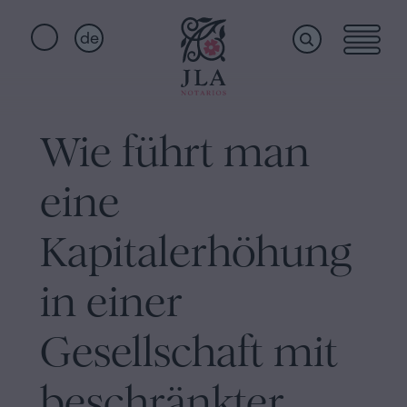
de
Home
Schnellzugriffe
Wie führt man
Staatsbürgerschaftseid
Dienstleistungen
Notariat
eine
für
Erbschaften
Wer
Kapitalerhöhung
in
Barcelona
in einer
wir
Kaufvertrag
Gesellschaft mit
in
sind
Barcelona
beschränkter
Hypotheken