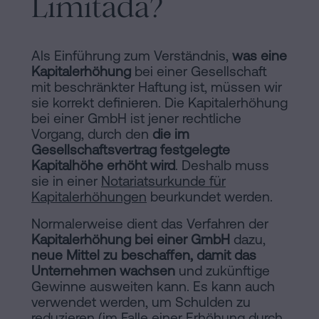
Limitada?
Inhaltsprozess
Personalizar
Als Einführung zum Verständnis,
was eine
cookies
Kapitalerhöhung
bei einer Gesellschaft
mit beschränkter Haftung ist, müssen wir
sie korrekt definieren. Die Kapitalerhöhung
Folgen
bei einer GmbH ist jener rechtliche
Sie
Vorgang, durch den
die im
Gesellschaftsvertrag festgelegte
uns
Kapitalhöhe erhöht wird
. Deshalb muss
sie in einer
Notariatsurkunde für
in
Kapitalerhöhungen
beurkundet werden.
den
Normalerweise dient das Verfahren der
sozialen
Kapitalerhöhung bei einer GmbH
dazu,
neue Mittel zu beschaffen, damit das
Netzwerken
Unternehmen wachsen
und zukünftige
Gewinne ausweiten kann. Es kann auch
verwendet werden, um Schulden zu
reduzieren (im Falle einer Erhöhung durch