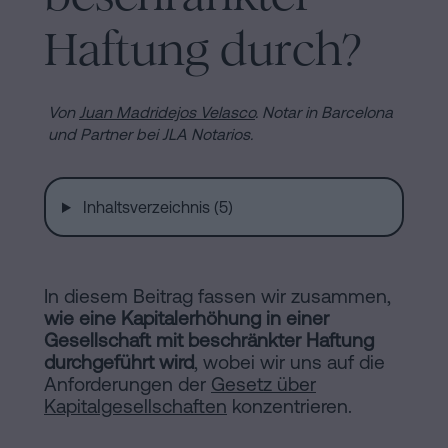
Installationen
Auflösung
Haftung durch?
einer
eingetragenen
Online-
Lebenspartnerschaft
Von
Juan Madridejos Velasco
.
Notar in Barcelona
in
und Partner bei JLA Notarios.
Notariat
Barcelona
Online-
Inhaltsverzeichnis (5)
Notariat
Blog
Handels-
und
In diesem Beitrag fassen wir zusammen,
Kontaktieren
Gesellschaftsrecht
wie eine Kapitalerhöhung in einer
Gesellschaft mit beschränkter Haftung
Eine
durchgeführt wird
, wobei wir uns auf die
Erbschaft
Anforderungen der
Gesetz über
Kapitalgesellschaften
in
konzentrieren.
Rechtlicher
fünf