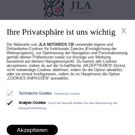
x
Juan Madridejos Velasco
Ihre Privatsphäre ist uns wichtig
Luis Alberto Álvarez Moreno
Notare von Barcelona und Online-Notare für ganz Spanien
Die Webseite von
JLA NOTARIOS CB
verwendet eigene und
Drittanbieter-Cookies für funktionale Zwecke (Ermöglichung der
Webnavigation), zur Optimierung der Navigation und Personalisierung
Dienstleistungen
gemäß deinen Präferenzen sowie zur Anzeige von Werbung
basierend auf deinem Navigationsprofil. Du kannst alle Cookies
Blog
akzeptieren, indem du auf die Schaltfläche „AKZEPTIEREN“ klickst,
nicht notwendige Cookies ablehnen, indem du die Option abwählst,
oder sie erneut konfigurieren, indem du im Hauptmenü die Option
Wer wir sind
„COOKIES ANPASSEN“ auswählst.
Rechtlicher Hinweis
Technische Cookies
Technische Cookies
Cookie-Richtlinie
Analyse-Cookies
Durch die Auswahl erhalten Sie eine Verbesserung der
Manifest
Navigationserfahrung.
Akzeptieren