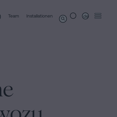
Team
Installationen
de
he
 wozu