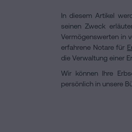
Rechtlicher
In diesem Artikel we
Hinweis
seinen Zweck erläute
Cookie-
Richtlinie
Vermögenswerten in ve
Manifest
erfahrene Notare für
E
Rechtliche
die Verwaltung einer E
und
Wir können Ihre Erbs
notarielle
Links
persönlich in unsere B
von
Interesse
Redaktioneller
Inhaltsprozess
Personalizar