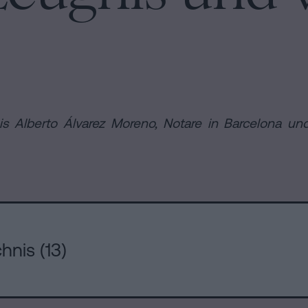
en
 Alberto Álvarez Moreno, Notare in Barcelona und 
hnis (13)
n