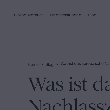
Online-Notariat
Dienstleistungen
Blog
Home
Schnellzugriffe
Staatsbürgerschaftseid
Handels-
Dienstleist
und
Notariat
Gesellschaftsrecht
für
>
>
Was ist das Europäische Na
Home
Blog
Erbschaften
Eine
Wer
Was ist d
in
Erbschaft
Barcelona
in
wir
fünf
Kaufvertrag
Schritten
in
Nachlass
abwickeln
sind
Barcelona