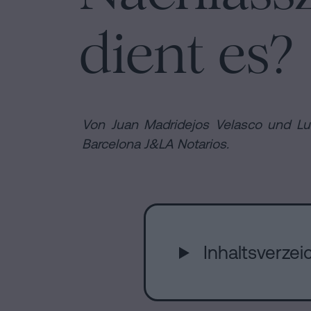
Kann
Hypotheken
man
dient es?
Auflösung
Installation
eine
einer
Hypothek
eingetragenen
ohne
Lebenspartnerschaft
Online-
Wohnbescheinigung
in
unterschreiben?
Von Juan Madridejos Velasco und Luis
Barcelona
Notariat
Kontaktieren
Barcelona J&LA Notarios.
Online-
Notariat
Blog
Inhaltsverzeic
Kontaktiere