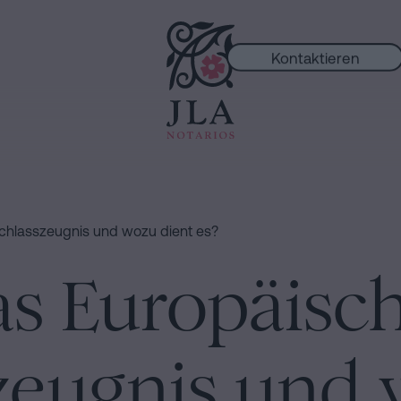
Kontaktieren
ungen
chlasszeugnis und wozu dient es?
as Europäisc
zeugnis und