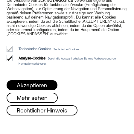
Die Webseite von
JLA NOTARIOS CB
verwendet eigene und
Juan Madridejos Velasco
Drittanbieter-Cookies für funktionale Zwecke (Ermöglichung der
Webnavigation), zur Optimierung der Navigation und Personalisierung
Luis Alberto Álvarez Moreno
gemäß deinen Präferenzen sowie zur Anzeige von Werbung
Notare von Barcelona und Online-Notare für ganz Spanien
basierend auf deinem Navigationsprofil. Du kannst alle Cookies
akzeptieren, indem du auf die Schaltfläche „AKZEPTIEREN“ klickst,
nicht notwendige Cookies ablehnen, indem du die Option abwählst,
oder sie erneut konfigurieren, indem du im Hauptmenü die Option
Dienstleistungen
„COOKIES ANPASSEN“ auswählst.
Blog
Technische Cookies
Technische Cookies
Wer wir sind
Analyse-Cookies
Durch die Auswahl erhalten Sie eine Verbesserung der
Rechtlicher Hinweis
Navigationserfahrung.
Cookie-Richtlinie
Manifest
Akzeptieren
Mehr sehen
ffnet!!
Montag, Mittwoch und Freitag von
Rechtlicher Hinweis