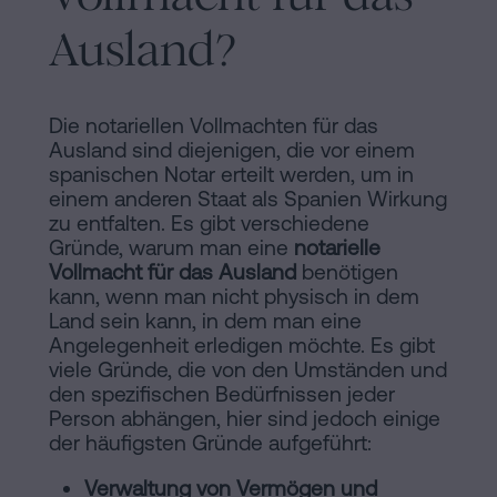
Inhaltsprozess
Ausland?
Personalizar
cookies
Die notariellen Vollmachten für das
Ausland sind diejenigen, die vor einem
Folgen
spanischen Notar erteilt werden, um in
einem anderen Staat als Spanien Wirkung
Sie
zu entfalten. Es gibt verschiedene
uns
Gründe, warum man eine
notarielle
Vollmacht für das Ausland
benötigen
in
kann, wenn man nicht physisch in dem
Land sein kann, in dem man eine
den
Angelegenheit erledigen möchte. Es gibt
sozialen
viele Gründe, die von den Umständen und
den spezifischen Bedürfnissen jeder
Netzwerken
Person abhängen, hier sind jedoch einige
der häufigsten Gründe aufgeführt:
Verwaltung von Vermögen und