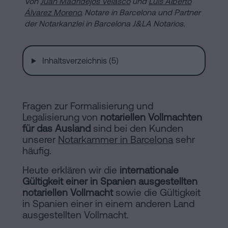
Von
Juan Madridejos Velasco
und
Luis Alberto
Installationen
Auflösung
Álvarez Moreno
, Notare in Barcelona und Partner
der Notarkanzlei in Barcelona J&LA Notarios.
einer
eingetragenen
Online-
Lebenspartnerschaft
Inhaltsverzeichnis (5)
in
Notariat
Barcelona
Online-
Fragen zur Formalisierung und
Notariat
Blog
Legalisierung von
notariellen Vollmachten
für das Ausland
sind bei den Kunden
Handels-
unserer
Notarkammer in Barcelona
sehr
und
häufig.
Kontaktieren
Gesellschaftsrecht
Heute erklären wir die
internationale
Eine
Gültigkeit einer in Spanien ausgestellten
notariellen Vollmacht
sowie die Gültigkeit
Erbschaft
in Spanien einer in einem anderen Land
in
Rechtlicher
ausgestellten Vollmacht.
fünf