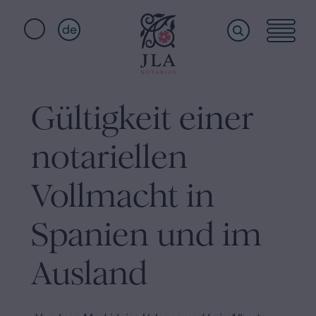
de
Home
Schnellzugriffe
Gültigkeit einer
Staatsbürgerschaftseid
Dienstleistungen
Notariat
notariellen
für
Erbschaften
Wer
Vollmacht in
in
Barcelona
Spanien und im
wir
Kaufvertrag
Ausland
in
sind
Barcelona
Hypotheken