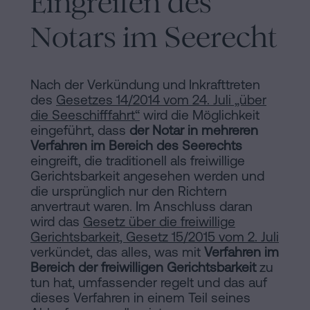
Eingreifen des
Inhaltsprozess
Notars im Seerecht
Personalizar
cookies
Nach der Verkündung und Inkrafttreten
des
Gesetzes 14/2014 vom 24. Juli „über
Folgen
die Seeschifffahrt“
wird die Möglichkeit
Sie
eingeführt, dass
der Notar in mehreren
Verfahren im Bereich des Seerechts
uns
eingreift, die traditionell als freiwillige
Gerichtsbarkeit angesehen werden und
in
die ursprünglich nur den Richtern
den
anvertraut waren. Im Anschluss daran
wird das
Gesetz über die freiwillige
sozialen
Gerichtsbarkeit, Gesetz 15/2015 vom 2. Juli
verkündet, das alles, was mit
Verfahren im
Netzwerken
Bereich der freiwilligen Gerichtsbarkeit
zu
tun hat, umfassender regelt und das auf
dieses Verfahren in einem Teil seines