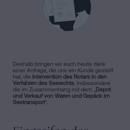
Hinweis
Schritten
abwickeln
Cookie-
Kann
Richtlinie
man
eine
Manifest
Hypothek
Rechtliche
ohne
Wohnbescheinigung
und
Deshalb bringen wir euch heute dank
unterschreiben?
einer Anfrage, die uns ein Kunde gestellt
notarielle
hat, die
Intervention des Notars in den
Kontaktieren
Verfahren des Seerechts
, insbesondere
Links
die im Zusammenhang mit dem „
Depot
und Verkauf von Waren und Gepäck im
von
Seetransport
“.
Interesse
Redaktioneller