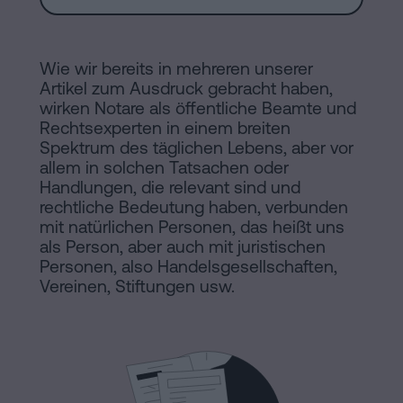
Installationen
Auflösung
einer
Wie wir bereits in mehreren unserer
eingetragenen
Online-
Artikel zum Ausdruck gebracht haben,
Lebenspartnerschaft
wirken Notare als öffentliche Beamte und
in
Rechtsexperten in einem breiten
Notariat
Barcelona
Spektrum des täglichen Lebens, aber vor
allem in solchen Tatsachen oder
Online-
Handlungen, die relevant sind und
Notariat
Blog
rechtliche Bedeutung haben, verbunden
mit natürlichen Personen, das heißt uns
Handels-
als Person, aber auch mit juristischen
und
Personen, also Handelsgesellschaften,
Kontaktieren
Gesellschaftsrecht
Vereinen, Stiftungen usw.
Eine
Erbschaft
in
Rechtlicher
fünf