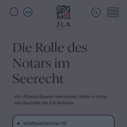
de
Home
Schnellzugriffe
Die Rolle des
Staatsbürgerschaftseid
Dienstleistungen
Notariat
Notars im
für
Erbschaften
Wer
Seerecht
in
Barcelona
wir
Von Alberto Álvarez Hernández, Notar in Kuba
Kaufvertrag
und Beamter bei JLA Notarios.
in
sind
Barcelona
Hypotheken
Inhaltsverzeichnis (11)