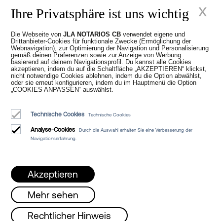
x
Ihre Privatsphäre ist uns wichtig
Die Webseite von
JLA NOTARIOS CB
verwendet eigene und
Juan Madridejos Velasco
Drittanbieter-Cookies für funktionale Zwecke (Ermöglichung der
Webnavigation), zur Optimierung der Navigation und Personalisierung
Luis Alberto Álvarez Moreno
gemäß deinen Präferenzen sowie zur Anzeige von Werbung
Notare von Barcelona und Online-Notare für ganz Spanien
basierend auf deinem Navigationsprofil. Du kannst alle Cookies
akzeptieren, indem du auf die Schaltfläche „AKZEPTIEREN“ klickst,
nicht notwendige Cookies ablehnen, indem du die Option abwählst,
oder sie erneut konfigurieren, indem du im Hauptmenü die Option
Dienstleistungen
„COOKIES ANPASSEN“ auswählst.
Blog
Technische Cookies
Technische Cookies
Wer wir sind
Analyse-Cookies
Durch die Auswahl erhalten Sie eine Verbesserung der
Rechtlicher Hinweis
Navigationserfahrung.
Cookie-Richtlinie
Manifest
Akzeptieren
Mehr sehen
eöffnet!!
Montag, Mittwoch und Freitag vo
Rechtlicher Hinweis