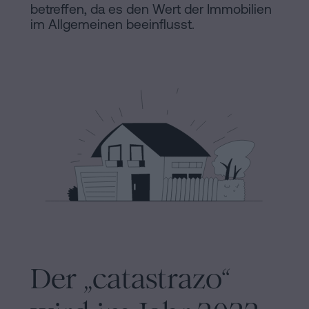
Hinweis
Schritten
betreffen, da es den Wert der Immobilien
im Allgemeinen beeinflusst.
abwickeln
Cookie-
Kann
Richtlinie
man
eine
Manifest
Hypothek
Rechtliche
ohne
Wohnbescheinigung
und
unterschreiben?
notarielle
Kontaktieren
Links
von
Interesse
Der „catastrazo“
Redaktioneller