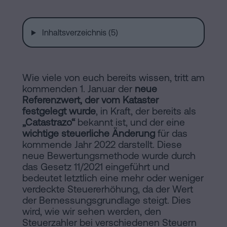
Installationen
Auflösung
einer
Inhaltsverzeichnis (5)
eingetragenen
Online-
Lebenspartnerschaft
in
Notariat
Wie viele von euch bereits wissen, tritt am
Barcelona
kommenden 1. Januar der
neue
Referenzwert, der vom Kataster
Online-
festgelegt wurde
, in Kraft, der bereits als
Notariat
Blog
„Catastrazo“
bekannt ist, und der eine
Handels-
wichtige steuerliche Änderung
für das
kommende Jahr 2022 darstellt. Diese
und
Kontaktieren
neue Bewertungsmethode wurde durch
Gesellschaftsrecht
das Gesetz 11/2021 eingeführt und
bedeutet letztlich eine mehr oder weniger
Eine
verdeckte Steuererhöhung, da der Wert
Erbschaft
der Bemessungsgrundlage steigt. Dies
in
wird, wie wir sehen werden, den
Rechtlicher
fünf
Steuerzahler bei verschiedenen Steuern