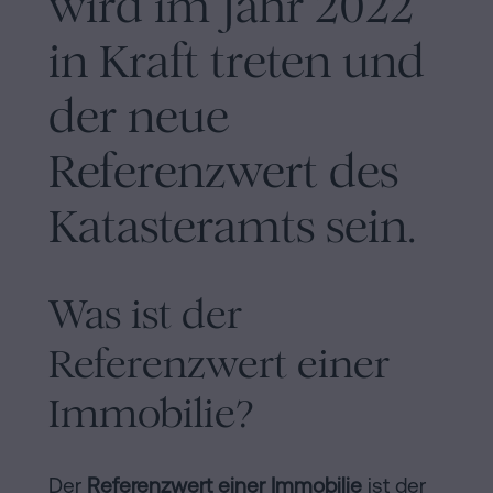
wird im Jahr 2022
Inhaltsprozess
in Kraft treten und
Personalizar
cookies
der neue
Referenzwert des
Folgen
Sie
Katasteramts sein.
uns
in
Was ist der
den
Referenzwert einer
sozialen
Immobilie?
Netzwerken
Der
Referenzwert einer Immobilie
ist der