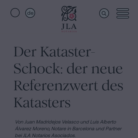
de
Home
Schnellzugriffe
Der Kataster-
Staatsbürgerschaftseid
Dienstleistungen
Notariat
Schock: der neue
für
Erbschaften
Wer
Referenzwert des
in
Barcelona
Katasters
wir
Kaufvertrag
in
sind
Von Juan Madridejos Velasco und Luis Alberto
Barcelona
Álvarez Moreno,
Notare in Barcelona und Partner
Hypotheken
bei JLA Notarios Asociados.