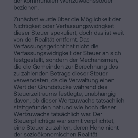
der kommunalen Wertzuwachssteuer
Inhaltsprozess
beziehen.
Personalizar
Zunächst wurde über die Möglichkeit der
cookies
Nichtigkeit oder Verfassungswidrigkeit
dieser Steuer spekuliert, doch das ist weit
von der Realität entfernt. Das
Folgen
Verfassungsgericht hat nicht die
Verfassungswidrigkeit der Steuer an sich
Sie
festgestellt, sondern der Mechanismen,
die die Gemeinden zur Berechnung des
uns
zu zahlenden Betrags dieser Steuer
in
verwendeten, da die Verwaltung einen
Wert der Grundstücke während des
den
Steuerzeitraums festlegte, unabhängig
davon, ob dieser Wertzuwachs tatsächlich
sozialen
stattgefunden hat und wie hoch dieser
Netzwerken
Wertzuwachs tatsächlich war. Der
Steuerpflichtige war somit verpflichtet,
eine Steuer zu zahlen, deren Höhe nicht
der sozioökonomischen Realität