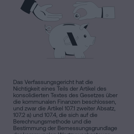
Hinweis
Schritten
abwickeln
Cookie-
Kann
Richtlinie
man
eine
Manifest
Hypothek
Rechtliche
ohne
Wohnbescheinigung
und
unterschreiben?
notarielle
Das Verfassungsgericht hat die
Kontaktieren
Links
Nichtigkeit eines Teils der Artikel des
konsolidierten Textes des Gesetzes über
von
die kommunalen Finanzen beschlossen,
und zwar die Artikel 107.1 zweiter Absatz,
Interesse
107.2 a) und 107.4, die sich auf die
Berechnungsmethode und die
Redaktioneller
Bestimmung der Bemessungsgrundlage