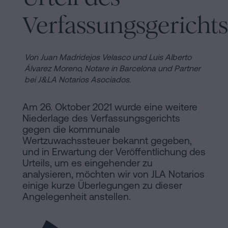
Installationen
Auflösung
Verfassungsgerichts
einer
eingetragenen
Online-
Lebenspartnerschaft
Von Juan Madridejos Velasco und Luis Alberto
in
Álvarez Moreno,
Notare in Barcelona und Partner
Notariat
bei J&LA Notarios Asociados.
Barcelona
Online-
Am 26. Oktober 2021 wurde eine weitere
Notariat
Blog
Niederlage des Verfassungsgerichts
gegen die kommunale
Handels-
Wertzuwachssteuer bekannt gegeben,
und
und in Erwartung der Veröffentlichung des
Kontaktieren
Gesellschaftsrecht
Urteils, um es eingehender zu
analysieren, möchten wir von JLA Notarios
Eine
einige kurze Überlegungen zu dieser
Erbschaft
Angelegenheit anstellen.
in
Rechtlicher
fünf