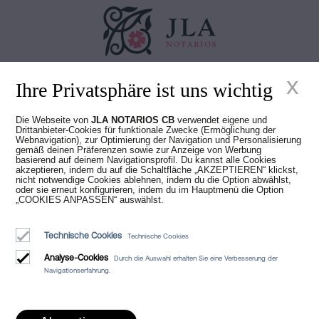
x
Juan Madridejos Velasco
Ihre Privatsphäre ist uns wichtig
Luis Alberto Álvarez Moreno
Notare von Barcelona und Online-Notare für ganz Spanien
Die Webseite von
JLA NOTARIOS CB
verwendet eigene und
Drittanbieter-Cookies für funktionale Zwecke (Ermöglichung der
Webnavigation), zur Optimierung der Navigation und Personalisierung
Dienstleistungen
gemäß deinen Präferenzen sowie zur Anzeige von Werbung
basierend auf deinem Navigationsprofil. Du kannst alle Cookies
Blog
akzeptieren, indem du auf die Schaltfläche „AKZEPTIEREN“ klickst,
nicht notwendige Cookies ablehnen, indem du die Option abwählst,
oder sie erneut konfigurieren, indem du im Hauptmenü die Option
Wer wir sind
„COOKIES ANPASSEN“ auswählst.
Rechtlicher Hinweis
Technische Cookies
Technische Cookies
Cookie-Richtlinie
Analyse-Cookies
Durch die Auswahl erhalten Sie eine Verbesserung der
Manifest
Navigationserfahrung.